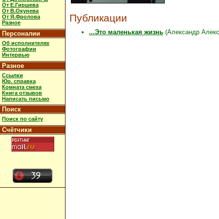
От Е.Гиршева
От В.Окунева
Публикации
От Я.Фролова
Разное
...Это маленькая жизнь
(Александр Алексе
Персоналии
Об исполнителях
Фотографии
Интервью
Разное
Ссылки
Юр. справка
Комната смеха
Книга отзывов
Написать письмо
Поиск
Поиск по сайту
Счётчики