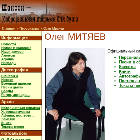
Главная
»
Персоналии
» Олег Митяев
Олег МИТЯЕВ
Информация
Новости
Новое в шансоне
Официальный са
Наши друзья
Анонсы
Персонал
Афиша
Песни в с
Награды
Кассеты
Дискография
Книги
Автограф
Шансон X
Истоки
Постеры, 
Военный шансон
Тексты пе
Песни цыган
Барды
Ретро, эстрада ...
Архив
Историческая справка
Хорошая музыка
Афиши, постеры ...
Заметки
Книги
Тексты песен
Фотоальбом
От Д.Анискевича