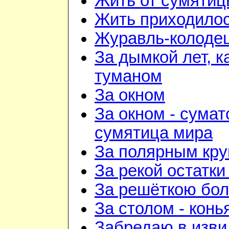
Жить от сумятиц
Жить приходилос
Журавль-колоде
За дымкой лет, к
туманом
За окном
За окном - сумат
сумятица мира
За полярным кру
За рекой остатки
За решёткою бо
За столом - конь
Забредаю в изви