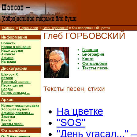
Главная
»
Персоналии
»
Глеб Горбовский
» Как несорванный цветок
Глеб ГОРБОВСКИЙ
Информация
Новости
Новое в шансоне
Главная
Наши друзья
Биография
Анонсы
Афиша
Книги
Награды
Фотоальбом
Тексты песен
Дискография
Шансон X
Истоки
Военный шансон
Песни цыган
Тексты песен, стихи
Барды
Ретро, эстрада ...
Архив
Историческая справка
На цветке
Хорошая музыка
Афиши, постеры ...
Заметки
"SOS"
Книги
Тексты песен
Фотоальбом
"День угасал..."
От Д.Анискевича