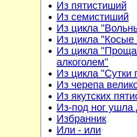
Из пятистиший
Из семистиший
Из цикла "Вольн
Из цикла "Косые 
Из цикла "Проща
алкоголем"
Из цикла "Сутки 
Из черепа велико
Из якутских пят
Из-под ног ушла 
Избранник
Или - или