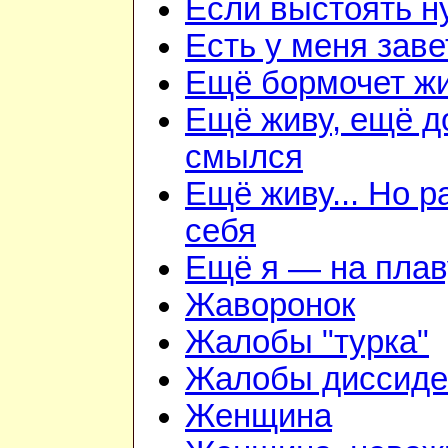
Если выстоять н
Есть у меня зав
Ещё бормочет жи
Ещё живу, ещё д
смылся
Ещё живу... Но 
себя
Ещё я — на плав
Жаворонок
Жалобы "турка"
Жалобы диссиде
Женщина