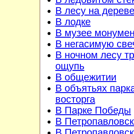
В лесу на дерев
В лодке
В музее монуме
В негасимую све
В ночном лесу т
ощупь
В общежитии
В объятьях парка
восторга
В Парке Победы
В Петропавловск
В Петропавловск