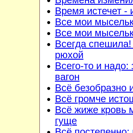
Времена изменил
Время истечет - 
Все мои мысель
Все мои мысель
Всегда спешила!
рюхой
Всего-то и надо:
вагон
Всё безобразно 
Всё громче исто
Всё жиже кровь 
гуще
Всё постепенно: 