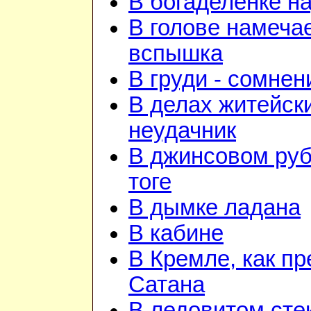
В богаделенке н
В голове намеча
вспышка
В груди - сомнен
В делах житейск
неудачник
В джинсовом руб
тоге
В дымке ладана
В кабине
В Кремле, как пр
Сатана
В ледовитом сте