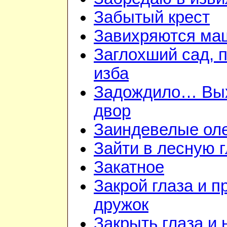
Забытый крест
Завихряются ма
Заглохший сад, 
изба
Задождило… Вы
двор
Заиндевелые ол
Зайти в лесную 
Закатное
Закрой глаза и п
дружок
Закрыть глаза и 