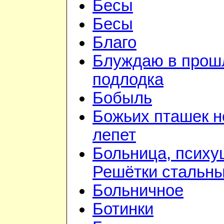
Бесы
Бесы
Благо
Блуждаю в прошл
подлодка
Бобыль
Божьих пташек 
лепет
Больница, психу
Решётки стальн
Больничное
Ботинки