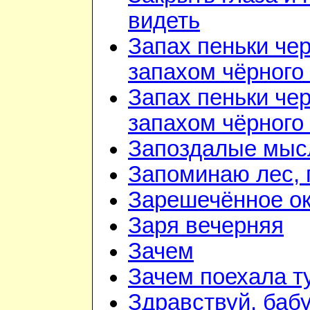
видеть
Запах пеньки че
запахом чёрного
Запах пеньки че
запахом чёрного
Запоздалые мыс
Запоминаю лес, г
Зарешечённое о
Заря вечерняя
Зачем
Зачем поехала т
Здравствуй, баб