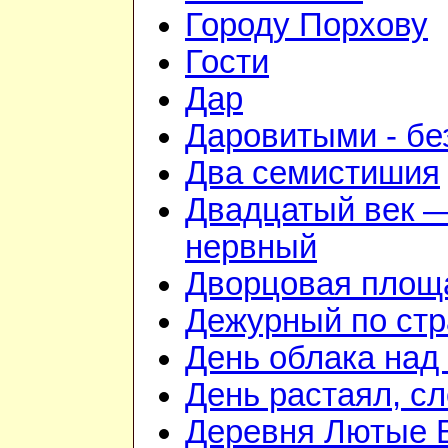
Городу Порхову
Гости
Дар
Даровитыми - б
Два семистишия
Двадцатый век —
нервный
Дворцовая площ
Дежурный по стр
День облака над
День растаял, с
Деревня Лютые 