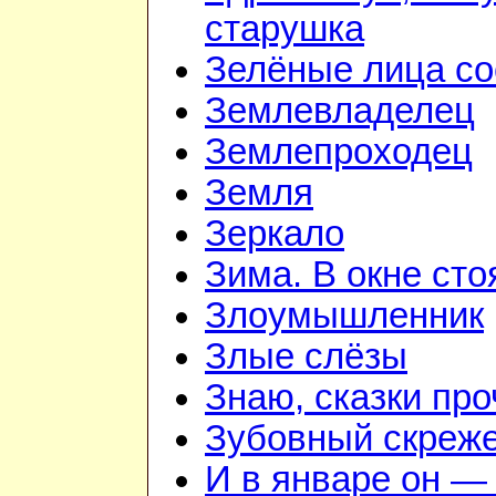
старушка
Зелёные лица со
Землевладелец
Землепроходец
Земля
Зеркало
Зима. В окне ст
Злоумышленник
Злые слёзы
Знаю, сказки пр
Зубовный скреж
И в январе он — 