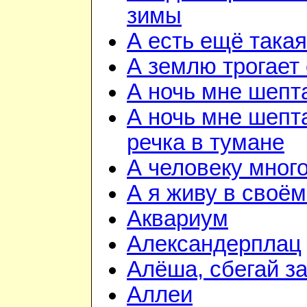
зимы
А есть ещё така
А землю трогает
А ночь мне шепт
А ночь мне шепта
речка в тумане
А человеку мног
А я живу в своём
Аквариум
Александерплац
Алёша, сбегай з
Аллеи