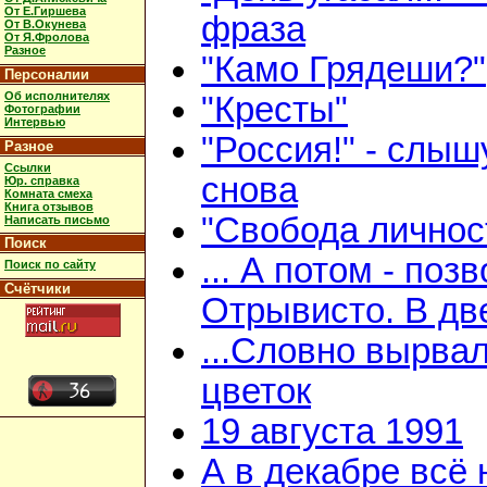
От Е.Гиршева
фраза
От В.Окунева
От Я.Фролова
Разное
"Камо Грядеши?"
Персоналии
Об исполнителях
"Кресты"
Фотографии
Интервью
"Россия!" - слыш
Разное
Ссылки
снова
Юр. справка
Комната смеха
Книга отзывов
"Свобода личнос
Написать письмо
Поиск
... А потом - поз
Поиск по сайту
Счётчики
Отрывисто. В дв
...Словно вырва
цветок
19 августа 1991
А в декабре всё