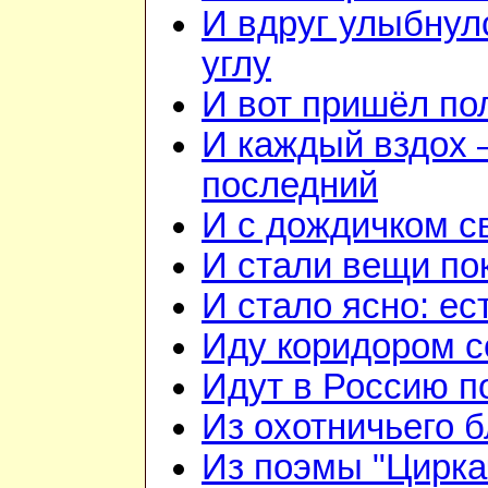
И вдруг улыбнул
углу
И вот пришёл по
И каждый вздох —
последний
И с дождичком 
И стали вещи по
И стало ясно: ес
Иду коридором 
Идут в Россию п
Из охотничьего б
Из поэмы "Цирка