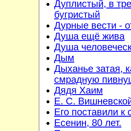
Дуплистый, в тр
бугристый
Дурные вести - 
Душа ещё жива
Душа человечес
Дым
Дыханье затая, к
смрадную пивну
Дядя Хаим
Е. С. Вишневско
Его поставили к 
Есенин, 80 лет.