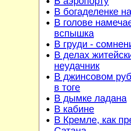
В аэропорту
В богаделенке н
В голове намеча
вспышка
В груди - сомнен
В делах житейск
неудачник
В джинсовом руб
в тоге
В дымке ладана
В кабине
В Кремле, как пр
Сатана