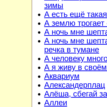
зимы
А есть ещё така
А землю трогает
А ночь мне шепт
А ночь мне шепта
речка в тумане
А человеку мног
А я живу в своём
Аквариум
Александерплац
Алёша, сбегай з
Аллеи