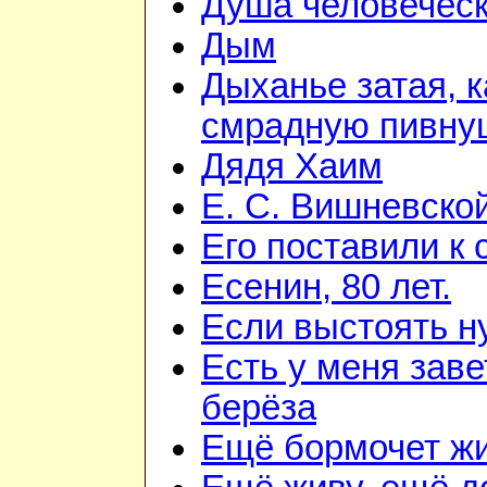
Душа человечес
Дым
Дыханье затая, к
смрадную пивну
Дядя Хаим
Е. С. Вишневско
Его поставили к 
Есенин, 80 лет.
Если выстоять н
Есть у меня зав
берёза
Ещё бормочет жи