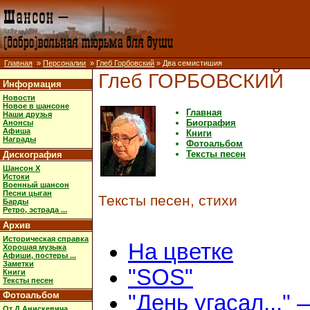
Главная
»
Персоналии
»
Глеб Горбовский
» Два семистишия
Глеб ГОРБОВСКИЙ
Информация
Новости
Новое в шансоне
Главная
Наши друзья
Биография
Анонсы
Афиша
Книги
Награды
Фотоальбом
Тексты песен
Дискография
Шансон X
Истоки
Военный шансон
Песни цыган
Тексты песен, стихи
Барды
Ретро, эстрада ...
Архив
Историческая справка
На цветке
Хорошая музыка
Афиши, постеры ...
Заметки
"SOS"
Книги
Тексты песен
Фотоальбом
"День угасал..." 
От Д.Анискевича