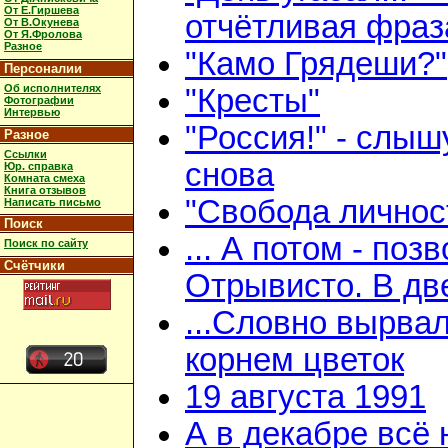
От Е.Гиршева
отчётливая фраз
От В.Окунева
От Я.Фролова
Разное
"Камо Грядеши?"
Персоналии
Об исполнителях
"Кресты"
Фотографии
Интервью
"Россия!" - слыш
Разное
Ссылки
снова
Юр. справка
Комната смеха
Книга отзывов
"Свобода личнос
Написать письмо
Поиск
... А потом - поз
Поиск по сайту
Счётчики
Отрывисто. В дв
...Словно вырвал
корнем цветок
19 августа 1991
А в декабре всё