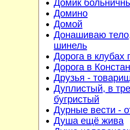
Домик больничн
Домино
Домой
Донашиваю тело,
шинель
Дорога в клубах
Дорога в Конста
Друзья - товари
Дуплистый, в тр
бугристый
Дурные вести - 
Душа ещё жива