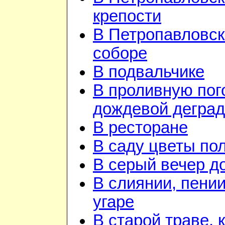
крепости
В Петропавловс
соборе
В подвальчике
В проливную пого
дождевой дегра
В ресторане
В саду цветы по
В серый вечер д
В слиянии, пении
угаре
В старой траве, к