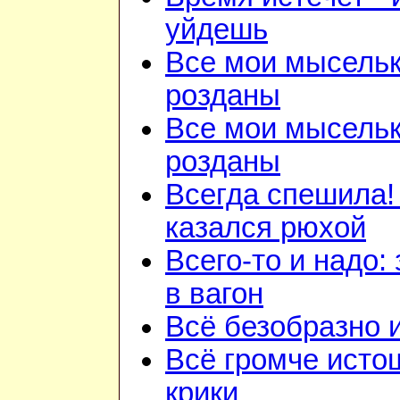
уйдешь
Все мои мысель
розданы
Все мои мысель
розданы
Всегда спешила!
казался рюхой
Всего-то и надо:
в вагон
Всё безобразно 
Всё громче ист
крики