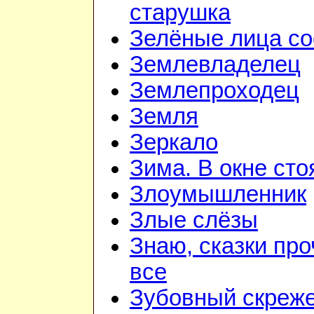
старушка
Зелёные лица со
Землевладелец
Землепроходец
Земля
Зеркало
Зима. В окне ст
Злоумышленник
Злые слёзы
Знаю, сказки пр
все
Зубовный скреж