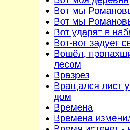
Вот моя деревня
Вот мы Романов
Вот мы Романов
Вот ударят в наб
Вот-вот задует с
Вошёл, пропахш
лесом
Вразрез
Вращался лист у
дом
Времена
Времена изменил
Время истечет - 