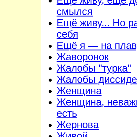
Ещё живу, ещё д
смылся
Ещё живу... Но 
себя
Ещё я — на плав
Жаворонок
Жалобы "турка"
Жалобы диссиде
Женщина
Женщина, неважн
есть
Жернова
Живой