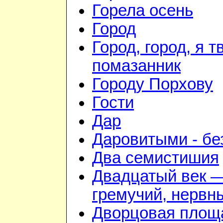
Горела осень
Город
Город, город, я т
помазанник
Городу Порхову
Гости
Дар
Даровитыми - б
Два семистишия
Двадцатый век 
гремучий, нервн
Дворцовая площ