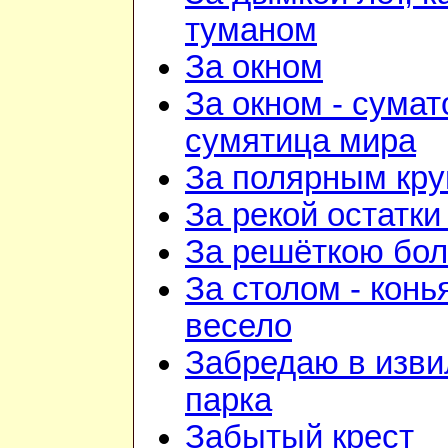
туманом
За окном
За окном - сумат
сумятица мира
За полярным кру
За рекой остатки
За решёткою бо
За столом - конь
весело
Забредаю в изв
парка
Забытый крест