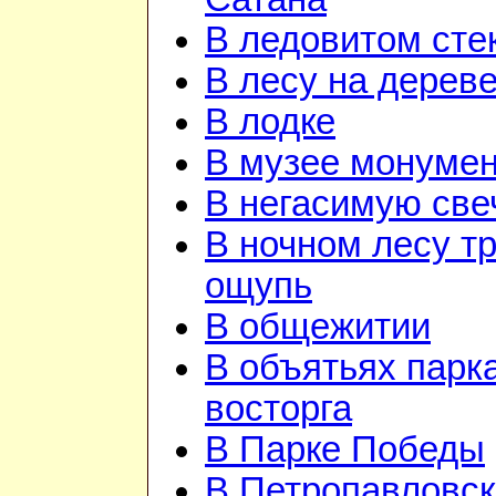
В ледовитом сте
В лесу на дерев
В лодке
В музее монуме
В негасимую све
В ночном лесу т
ощупь
В общежитии
В объятьях парка
восторга
В Парке Победы
В Петропавловск