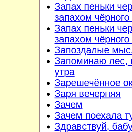
Запах пеньки че
запахом чёрного
Запах пеньки че
запахом чёрного
Запоздалые мыс
Запоминаю лес, г
утра
Зарешечённое о
Заря вечерняя
Зачем
Зачем поехала т
Здравствуй, баб