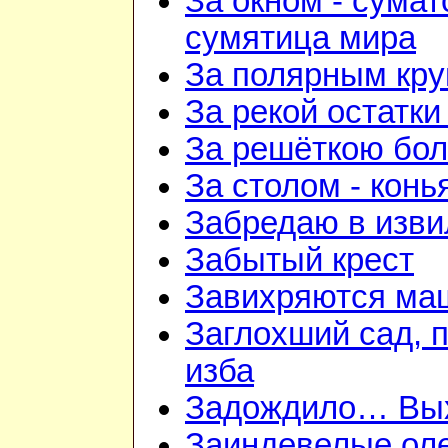
За окном - сумат
сумятица мира
За полярным кру
За рекой остатки
За решёткою бо
За столом - конь
Забредаю в изви
Забытый крест
Завихряются ма
Заглохший сад, 
изба
Задождило… Вых
Заиндевелые ол