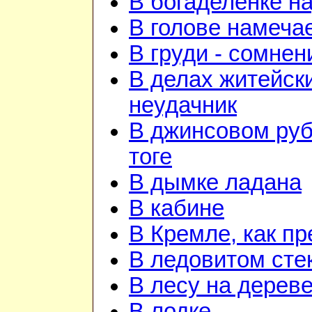
В богаделенке н
В голове намеча
В груди - сомнен
В делах житейск
неудачник
В джинсовом руб
тоге
В дымке ладана
В кабине
В Кремле, как п
В ледовитом сте
В лесу на дерев
В лодке