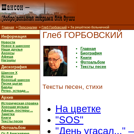
Главная
»
Персоналии
»
Глеб Горбовский
» За решёткою больничной
Глеб ГОРБОВСКИЙ
Информация
Новости
Новое в шансоне
Главная
Наши друзья
Биография
Анонсы
Афиша
Книги
Награды
Фотоальбом
Тексты песен
Дискография
Шансон X
Истоки
Военный шансон
Песни цыган
Тексты песен, стихи
Барды
Ретро, эстрада ...
Архив
Историческая справка
На цветке
Хорошая музыка
Афиши, постеры ...
Заметки
"SOS"
Книги
Тексты песен
Фотоальбом
"День угасал..."
От Д.Анискевича