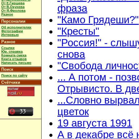
От Е.Гиршева
фраза
От В.Окунева
От Я.Фролова
Разное
"Камо Грядеши?"
Персоналии
Об исполнителях
"Кресты"
Фотографии
Интервью
"Россия!" - слыш
Разное
Ссылки
снова
Юр. справка
Комната смеха
Книга отзывов
"Свобода личнос
Написать письмо
Поиск
... А потом - поз
Поиск по сайту
Счётчики
Отрывисто. В дв
...Словно вырва
цветок
19 августа 1991
А в декабре всё