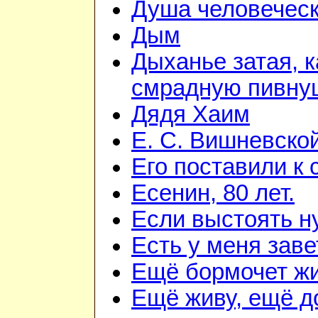
Душа человечес
Дым
Дыханье затая, к
смрадную пивну
Дядя Хаим
Е. С. Вишневско
Его поставили к 
Есенин, 80 лет.
Если выстоять н
Есть у меня зав
Ещё бормочет жи
Ещё живу, ещё д