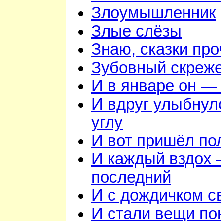
Злоумышленник
Злые слёзы
Знаю, сказки пр
Зубовный скреж
И в январе он — 
И вдруг улыбнул
углу
И вот пришёл по
И каждый вздох —
последний
И с дождичком 
И стали вещи по