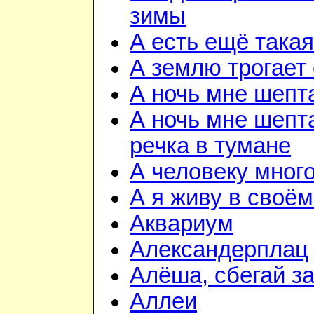
зимы
А есть ещё така
А землю трогает
А ночь мне шепт
А ночь мне шепта
речка в тумане
А человеку мног
А я живу в своём
Аквариум
Александерплац
Алёша, сбегай з
Аллеи