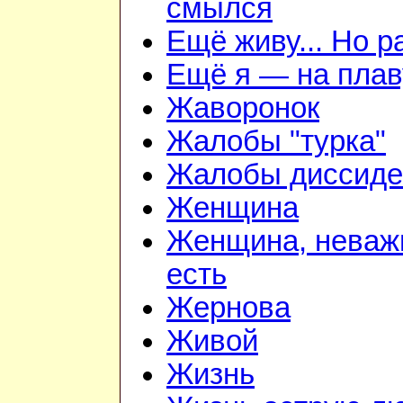
смылся
Ещё живу... Но 
Ещё я — на плав
Жаворонок
Жалобы "турка"
Жалобы диссиде
Женщина
Женщина, неважн
есть
Жернова
Живой
Жизнь