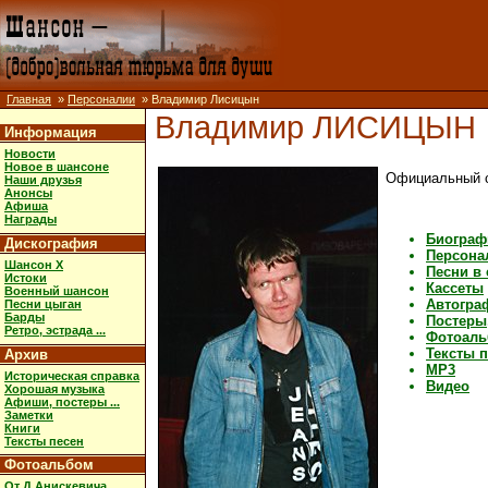
Главная
»
Персоналии
» Владимир Лисицын
Владимир ЛИСИЦЫН
Информация
Новости
Новое в шансоне
Официальный с
Наши друзья
Анонсы
Афиша
Награды
Биограф
Дискография
Персона
Шансон X
Песни в
Истоки
Кассеты
Военный шансон
Автогра
Песни цыган
Барды
Постеры,
Ретро, эстрада ...
Фотоал
Тексты 
Архив
MP3
Историческая справка
Видео
Хорошая музыка
Афиши, постеры ...
Заметки
Книги
Тексты песен
Фотоальбом
От Д.Анискевича