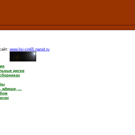
айт:
www.lisi-cin65.narod.ru
ия
льные диски
 сборниках
фы
 афиши, ...
ьбом
песен