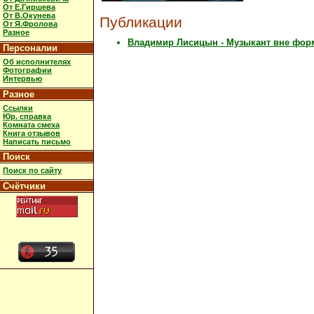
От Е.Гиршева
От В.Окунева
Публикации
От Я.Фролова
Разное
Владимир Лисицын - Музыкант вне фор
Персоналии
Об исполнителях
Фотографии
Интервью
Разное
Ссылки
Юр. справка
Комната смеха
Книга отзывов
Написать письмо
Поиск
Поиск по сайту
Счётчики