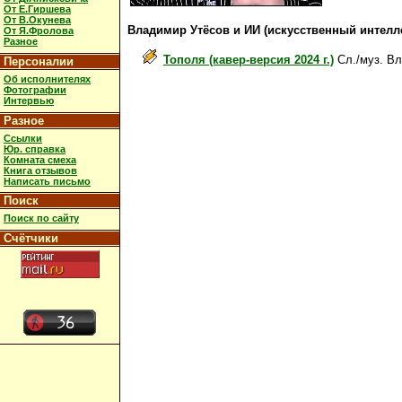
От Е.Гиршева
От В.Окунева
Владимир Утёсов и ИИ (искусственный интелл
От Я.Фролова
Разное
Тополя (кавер-версия 2024 г.)
Сл./муз. В
Персоналии
Об исполнителях
Фотографии
Интервью
Разное
Ссылки
Юр. справка
Комната смеха
Книга отзывов
Написать письмо
Поиск
Поиск по сайту
Счётчики