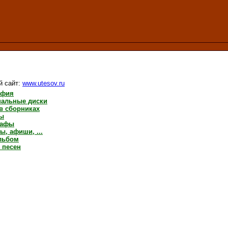
 сайт:
www.utesov.ru
афия
нальные диски
в сборниках
ты
рафы
ы, афиши, ...
льбом
 песен