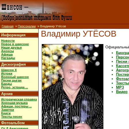
Главная
»
Персоналии
» Владимир Утёсов
Владимир УТЁСОВ
Информация
Новости
Новое в шансоне
Официальный
Наши друзья
Анонсы
Биогр
Афиша
Персо
Награды
Песни 
Дискография
Кассе
Автог
Шансон X
Истоки
Постер
Военный шансон
Фотоа
Песни цыган
Тексты
Барды
MP3
Ретро, эстрада ...
Видео
Архив
Историческая справка
Хорошая музыка
Афиши, постеры ...
Заметки
Книги
Тексты песен
Фотоальбом
От Д.Анискевича