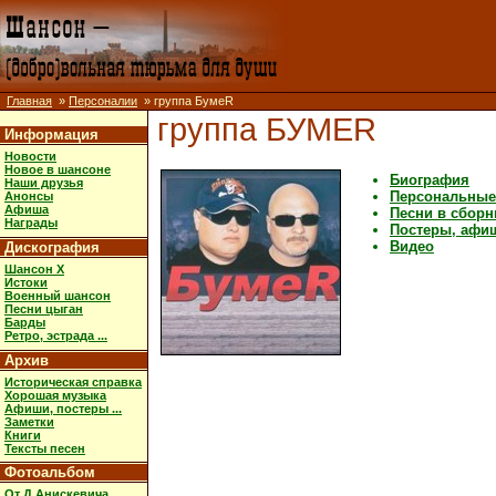
Главная
»
Персоналии
» группа БумеR
группа БУМЕR
Информация
Новости
Новое в шансоне
Биография
Наши друзья
Персональные
Анонсы
Афиша
Песни в сборн
Награды
Постеры, афиши
Видео
Дискография
Шансон X
Истоки
Военный шансон
Песни цыган
Барды
Ретро, эстрада ...
Архив
Историческая справка
Хорошая музыка
Афиши, постеры ...
Заметки
Книги
Тексты песен
Фотоальбом
От Д.Анискевича