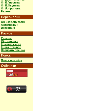
От Е.Гиршева
От В.Окунева
От Я.Фролова
Разное
Персоналии
Об исполнителях
Фотографии
Интервью
Разное
Ссылки
Юр. справка
Комната смеха
Книга отзывов
Написать письмо
Поиск
Поиск по сайту
Счётчики