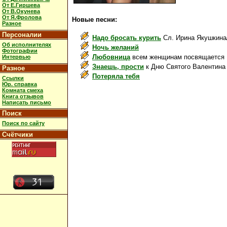
От Е.Гиршева
От В.Окунева
От Я.Фролова
Новые песни:
Разное
Персоналии
Надо бросать курить
Сл. Ирина Якушкина
Об исполнителях
Ночь желаний
Фотографии
Любовница
всем женщинам посвящается
Интервью
Знаешь, прости
к Дню Святого Валентина
Разное
Потеряла тебя
Ссылки
Юр. справка
Комната смеха
Книга отзывов
Написать письмо
Поиск
Поиск по сайту
Счётчики