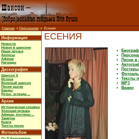
Главная
»
Персоналии
» Есения
ЕСЕНИЯ
Информация
Новости
Новое в шансоне
Биограф
Наши друзья
Персона
Анонсы
Афиша
Песни в
Награды
Автогра
Постеры,
Дискография
Фотоал
Шансон X
Тексты 
Истоки
MP3
Военный шансон
Песни цыган
Видео
Барды
Ретро, эстрада ...
Архив
Историческая справка
Хорошая музыка
Афиши, постеры ...
Заметки
Книги
Тексты песен
Фотоальбом
От Д.Анискевича