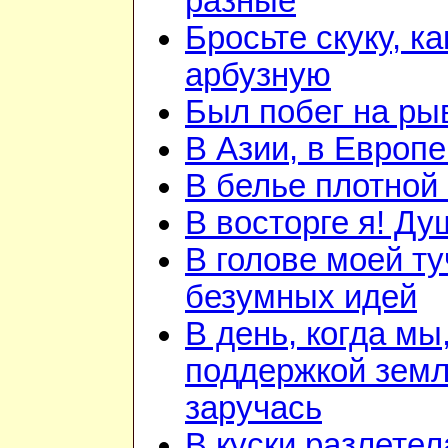
разные
Бросьте скуку, ка
арбузную
Был побег на ры
В Азии, в Европе
В белье плотной 
В восторге я! Ду
В голове моей ту
безумных идей
В день, когда мы
поддержкой зем
заручась
В куски разлетел