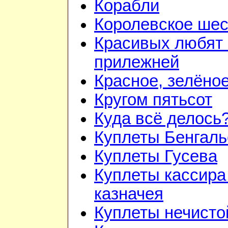
Корабли
Королевское шес
Красивых любят
прилежней
Красное, зелёно
Кругом пятьсот
Куда всё делось
Куплеты Бенгаль
Куплеты Гусева
Куплеты кассира
казначея
Куплеты нечисто