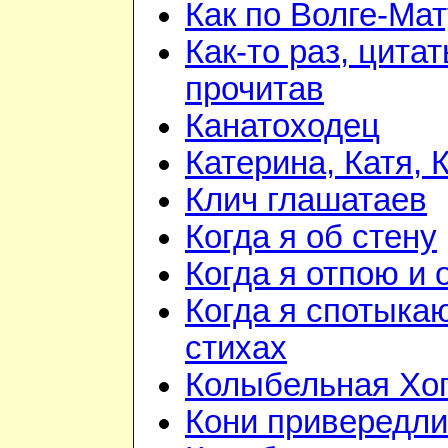
Как по Волге-Ма
Как-то раз, цита
прочитав
Канатоходец
Катерина, Катя, 
Клич глашатаев
Когда я об стену
Когда я отпою и
Когда я спотыка
стихах
Колыбельная Хо
Кони привередл