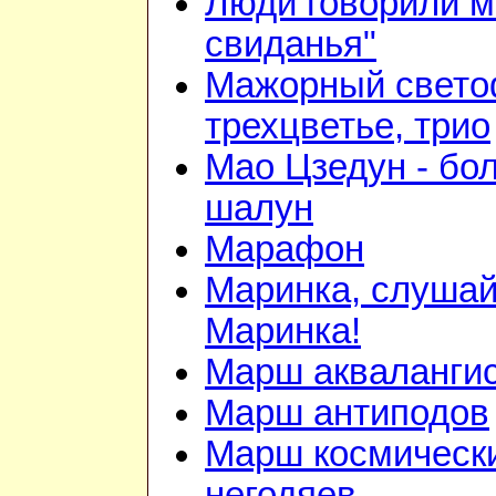
Люди говорили м
свиданья"
Мажорный свето
трехцветье, трио
Мао Цзедун - бо
шалун
Марафон
Маринка, слушай
Маринка!
Марш акваланги
Марш антиподов
Марш космическ
негодяев