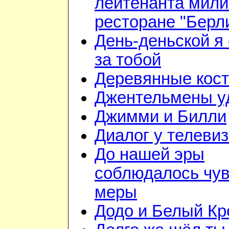
лейтенанта мили
ресторане "Берл
День-деньской я 
за тобой
Деревянные кос
Джентельмены у
Джимми и Билли
Диалог у телеви
До нашей эры
соблюдалось чув
меры
Додо и Белый Кр