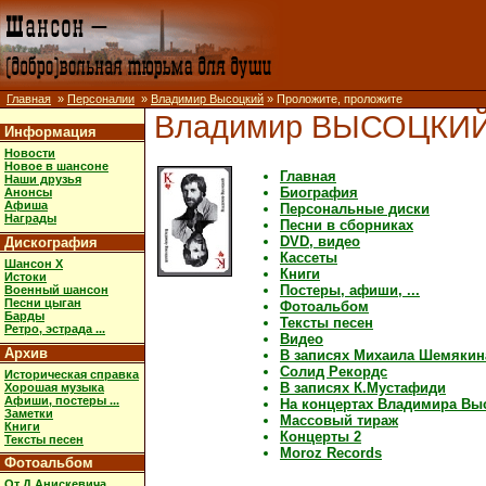
Главная
»
Персоналии
»
Владимир Высоцкий
» Проложите, проложите
Владимир ВЫСОЦКИ
Информация
Новости
Новое в шансоне
Главная
Наши друзья
Биография
Анонсы
Афиша
Персональные диски
Награды
Песни в сборниках
DVD, видео
Дискография
Кассеты
Шансон X
Книги
Истоки
Постеры, афиши, ...
Военный шансон
Песни цыган
Фотоальбом
Барды
Тексты песен
Ретро, эстрада ...
Видео
Архив
В записях Михаила Шемякин
Солид Рекордс
Историческая справка
В записях К.Мустафиди
Хорошая музыка
Афиши, постеры ...
На концертах Владимира Вы
Заметки
Массовый тираж
Книги
Концерты 2
Тексты песен
Moroz Records
Фотоальбом
От Д.Анискевича