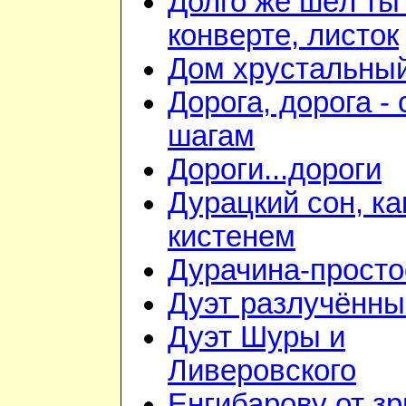
Долго же шёл ты
конверте, листок
Дом хрустальны
Дорога, дорога - 
шагам
Дороги...дороги
Дурацкий сон, ка
кистенем
Дурачина-прост
Дуэт разлучённы
Дуэт Шуры и
Ливеровского
Енгибарову от з