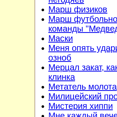
Марш физиков
Марш футбольн
команды "Медве
Маски
Меня опять удар
озноб
Мерцал закат, ка
клинка
Метатель молота
Милицейский про
Мистерия хиппи
Мне каждый веч