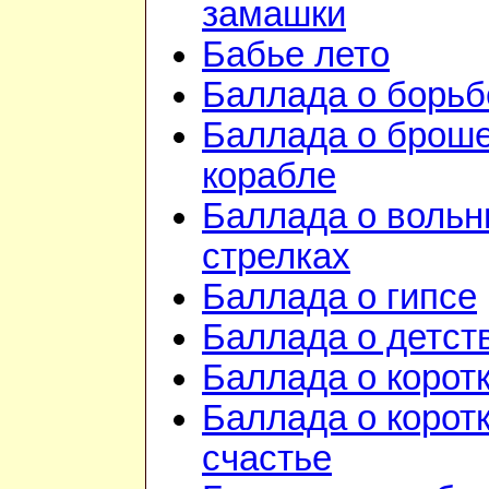
замашки
Бабье лето
Баллада о борьб
Баллада о брош
корабле
Баллада о воль
стрелках
Баллада о гипсе
Баллада о детст
Баллада о корот
Баллада о корот
счастье