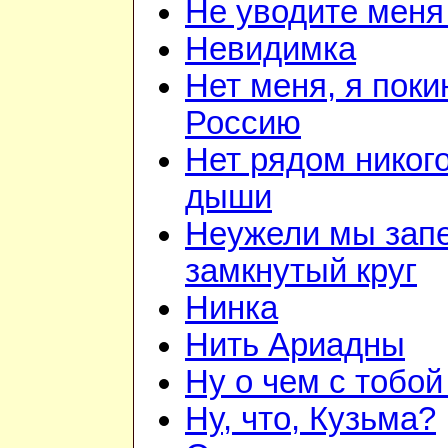
Не уводите меня
Невидимка
Нет меня, я поки
Россию
Нет рядом никого
дыши
Неужели мы зап
замкнутый круг
Нинка
Нить Ариадны
Ну о чем с тобой
Ну, что, Кузьма?