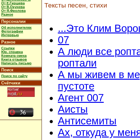
От Е.Гиршева
Тексты песен, стихи
От В.Окунева
От Я.Фролова
Разное
Персоналии
...Это Клим Вор
Об исполнителях
Фотографии
Интервью
07
Разное
А люди все ропт
Ссылки
Юр. справка
Комната смеха
Книга отзывов
роптали
Написать письмо
Поиск
А мы живем в м
Поиск по сайту
Счётчики
пустоте
Агент 007
Аисты
Антисемиты
Ах, откуда у мен