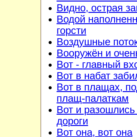
Видно, острая зан
Водой наполнен
горсти
Воздушные пото
Вооружён и очен
Вот - главный вх
Вот в набат заби
Вот в плащах, п
плащ-палаткам
Вот и разошлись 
дороги
Вот она, вот она