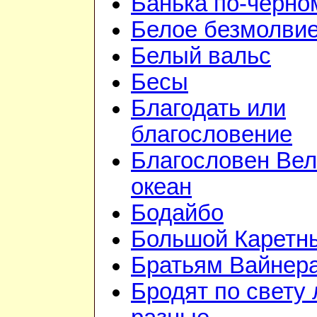
Банька по-чёрно
Белое безмолви
Белый вальс
Бесы
Благодать или
благословение
Благословен Вел
океан
Бодайбо
Большой Каретн
Братьям Вайнер
Бродят по свету