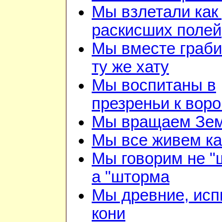
Мы взлетали как 
раскисших полей
Мы вместе граби
ту же хату
Мы воспитаны в
презреньи к воро
Мы вращаем Зе
Мы все живем ка
Мы говорим не "
а "шторма
Мы древние, ис
кони