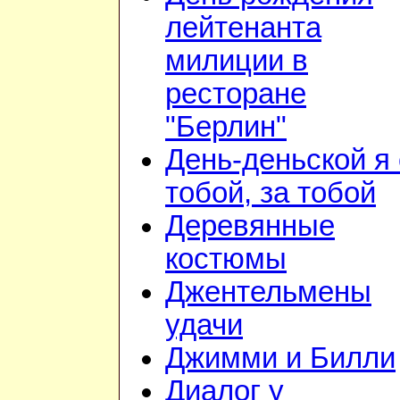
лейтенанта
милиции в
ресторане
"Берлин"
День-деньской я 
тобой, за тобой
Деревянные
костюмы
Джентельмены
удачи
Джимми и Билли
Диалог у