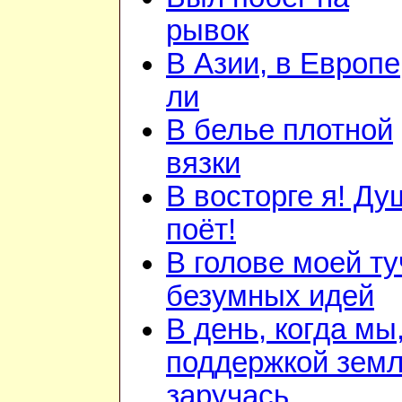
рывок
В Азии, в Европе
ли
В белье плотной
вязки
В восторге я! Ду
поёт!
В голове моей ту
безумных идей
В день, когда мы
поддержкой зем
заручась