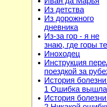
Иван да Марья
Из детства
Из дорожного
дневника
Из-за гор - я не
знаю, где горы т
Иноходец
Инструкция пере
поездкой за руб
История болезни 
1 Ошибка вышла
История болезни 
2 Никакой ошибк