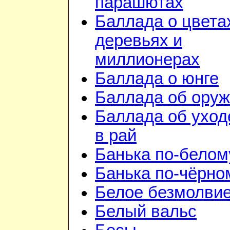
парашютах
Баллада о цвета
деревьях и
миллионерах
Баллада о юнге
Баллада об ору
Баллада об уход
в рай
Банька по-белом
Банька по-чёрно
Белое безмолви
Белый вальс