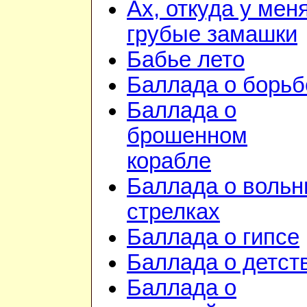
Ах, откуда у мен
грубые замашки
Бабье лето
Баллада о борьб
Баллада о
брошенном
корабле
Баллада о воль
стрелках
Баллада о гипсе
Баллада о детст
Баллада о