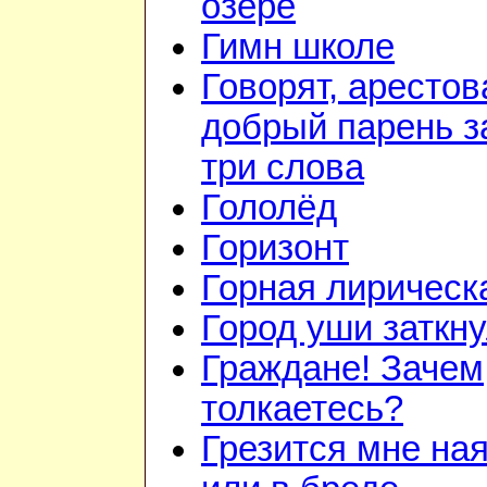
озере
Гимн школе
Говорят, арестов
добрый парень з
три слова
Гололёд
Горизонт
Горная лирическ
Город уши заткн
Граждане! Зачем
толкаетесь?
Грезится мне на