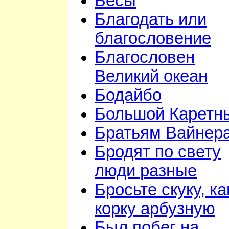
Бесы
Благодать или
благословение
Благословен
Великий океан
Бодайбо
Большой Каретн
Братьям Вайнер
Бродят по свету
люди разные
Бросьте скуку, ка
корку арбузную
Был побег на