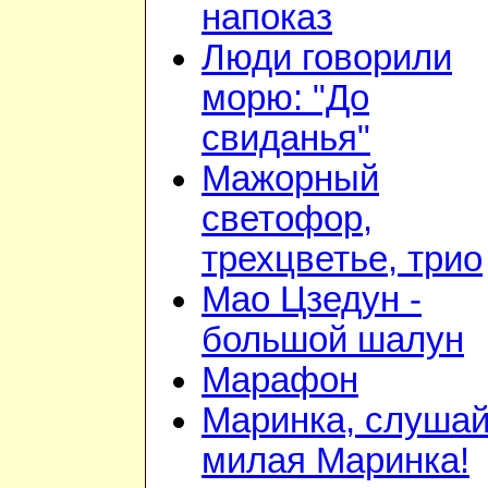
напоказ
Люди говорили
морю: "До
свиданья"
Мажорный
светофор,
трехцветье, трио
Мао Цзедун -
большой шалун
Марафон
Маринка, слушай
милая Маринка!