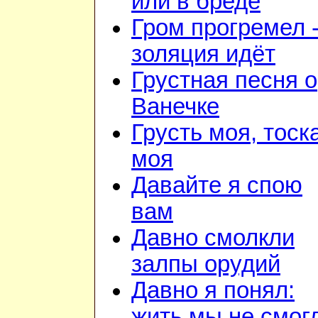
или в бреде
Гром прогремел 
золяция идёт
Грустная песня о
Ванечке
Грусть моя, тоск
моя
Давайте я спою
вам
Давно смолкли
залпы орудий
Давно я понял:
жить мы не смог