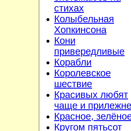
стихах
Колыбельная
Хопкинсона
Кони
привередливые
Корабли
Королевское
шествие
Красивых любят
чаще и прилежн
Красное, зелёно
Кругом пятьсот