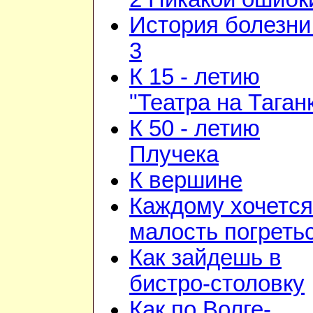
История болезни 
3
К 15 - летию
"Театра на Таган
К 50 - летию
Плучека
К вершине
Каждому хочется
малость погреть
Как зайдешь в
бистро-столовку
Как по Волге-