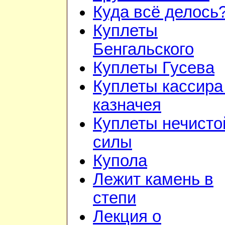
Куда всё делось
Куплеты
Бенгальского
Куплеты Гусева
Куплеты кассира
казначея
Куплеты нечисто
силы
Купола
Лежит камень в
степи
Лекция о