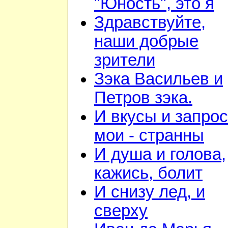
"Юность", это я
Здравствуйте,
наши добрые
зрители
Зэка Васильев и
Петров зэка.
И вкусы и запро
мои - странны
И душа и голова,
кажись, болит
И снизу лед, и
сверху