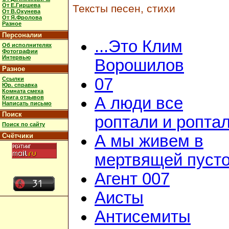
От Е.Гиршева
Тексты песен, стихи
От В.Окунева
От Я.Фролова
Разное
Персоналии
...Это Клим
Об исполнителях
Фотографии
Интервью
Ворошилов
Разное
07
Ссылки
Юр. справка
Комната смеха
Книга отзывов
А люди все
Написать письмо
Поиск
роптали и ропта
Поиск по сайту
Счётчики
А мы живем в
мертвящей пусто
Агент 007
Аисты
Антисемиты