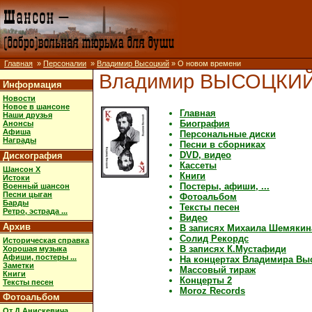
Главная
»
Персоналии
»
Владимир Высоцкий
» О новом времени
Владимир ВЫСОЦКИ
Информация
Новости
Новое в шансоне
Главная
Наши друзья
Биография
Анонсы
Афиша
Персональные диски
Награды
Песни в сборниках
DVD, видео
Дискография
Кассеты
Шансон X
Книги
Истоки
Постеры, афиши, ...
Военный шансон
Песни цыган
Фотоальбом
Барды
Тексты песен
Ретро, эстрада ...
Видео
Архив
В записях Михаила Шемякин
Солид Рекордс
Историческая справка
В записях К.Мустафиди
Хорошая музыка
Афиши, постеры ...
На концертах Владимира Вы
Заметки
Массовый тираж
Книги
Концерты 2
Тексты песен
Moroz Records
Фотоальбом
От Д.Анискевича