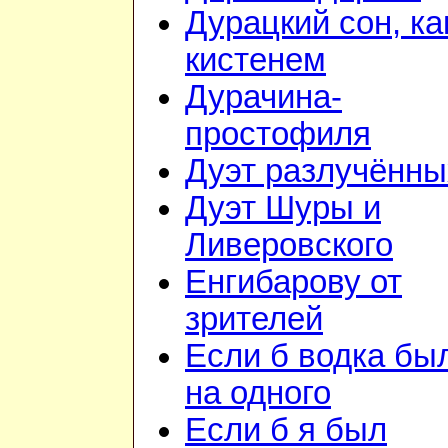
Дурацкий сон, ка
кистенем
Дурачина-
простофиля
Дуэт разлучённы
Дуэт Шуры и
Ливеровского
Енгибарову от
зрителей
Если б водка бы
на одного
Если б я был