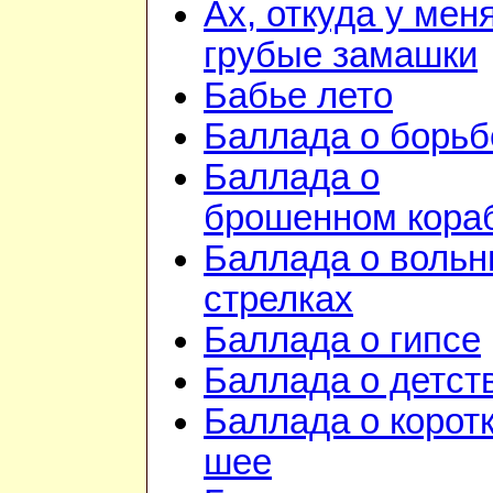
Ах, откуда у мен
грубые замашки
Бабье лето
Баллада о борьб
Баллада о
брошенном кора
Баллада о воль
стрелках
Баллада о гипсе
Баллада о детст
Баллада о корот
шее