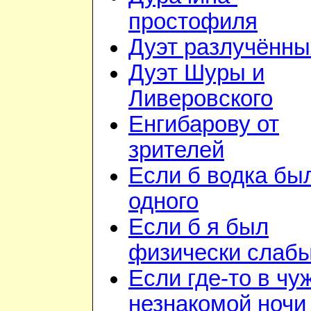
простофиля
Дуэт разлучённы
Дуэт Шуры и
Ливеровского
Енгибарову от
зрителей
Если б водка бы
одного
Если б я был
физически слаб
Если где-то в чу
незнакомой ночи