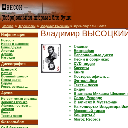
Главная
»
Персоналии
»
Владимир Высоцкий
» Здесь сидел ты, Валет
Владимир ВЫСОЦКИ
Информация
Новости
Новое в шансоне
Главная
Наши друзья
Биография
Анонсы
Афиша
Персональные диски
Награды
Песни в сборниках
DVD, видео
Дискография
Кассеты
Шансон X
Книги
Истоки
Постеры, афиши, ...
Военный шансон
Песни цыган
Фотоальбом
Барды
Тексты песен
Ретро, эстрада ...
Видео
Архив
В записях Михаила Шемякин
Солид Рекордс
Историческая справка
В записях К.Мустафиди
Хорошая музыка
Афиши, постеры ...
На концертах Владимира Вы
Заметки
Массовый тираж
Книги
Концерты 2
Тексты песен
Moroz Records
Фотоальбом
От Д.Анискевича