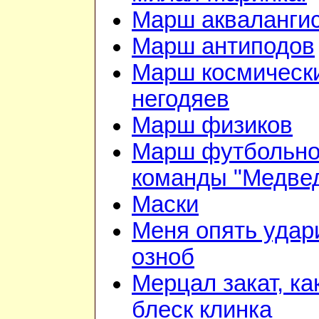
Марш акваланги
Марш антиподов
Марш космическ
негодяев
Марш физиков
Марш футбольн
команды "Медве
Маски
Меня опять удар
озноб
Мерцал закат, ка
блеск клинка