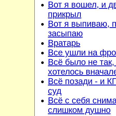
Вот я вошел, и д
прикрыл
Вот я выпиваю, 
засыпаю
Вратарь
Все ушли на фро
Всё было не так,
хотелось вначал
Всё позади - и К
суд
Всё с себя снима
слишком душно