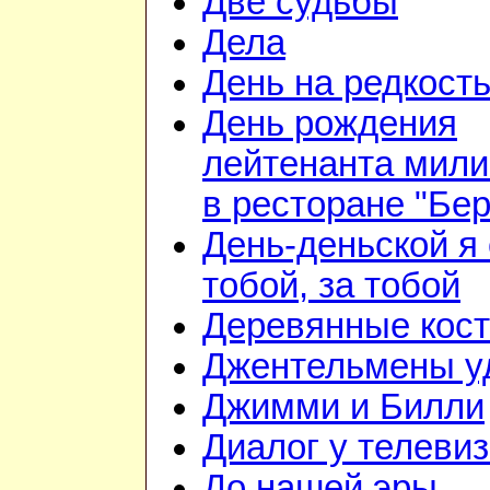
Две судьбы
Дела
День на редкост
День рождения
лейтенанта мил
в ресторане "Бе
День-деньской я 
тобой, за тобой
Деревянные кос
Джентельмены у
Джимми и Билли
Диалог у телеви
До нашей эры