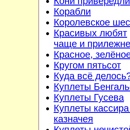
Кони привередл
Корабли
Королевское шес
Красивых любят
чаще и прилежн
Красное, зелёно
Кругом пятьсот
Куда всё делось
Куплеты Бенгаль
Куплеты Гусева
Куплеты кассира
казначея
Куплеты нечисто