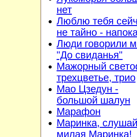
нет
Люблю тебя сейч
не тайно - напок
Люди говорили м
"До свиданья"
Мажорный свето
трехцветье, трио
Мао Цзедун -
большой шалун
Марафон
Маринка, слушай
милая Маринка!