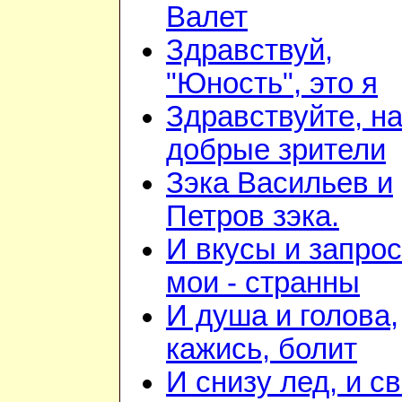
Валет
Здравствуй,
"Юность", это я
Здравствуйте, н
добрые зрители
Зэка Васильев и
Петров зэка.
И вкусы и запро
мои - странны
И душа и голова,
кажись, болит
И снизу лед, и с