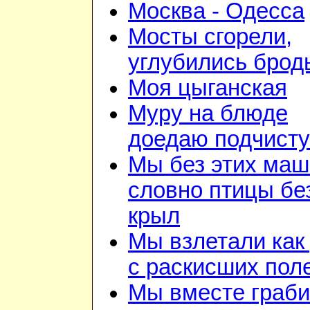
Москва - Одесса
Мосты сгорели,
углубились брод
Моя цыганская
Муру на блюде
доедаю подчист
Мы без этих маш
словно птицы бе
крыл
Мы взлетали как 
с раскисших пол
Мы вместе граб