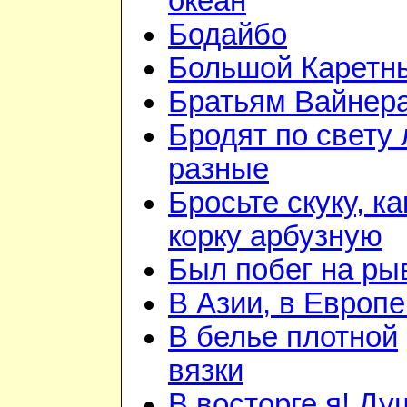
океан
Бодайбо
Большой Каретн
Братьям Вайнер
Бродят по свету
разные
Бросьте скуку, ка
корку арбузную
Был побег на ры
В Азии, в Европе
В белье плотной
вязки
В восторге я! Ду