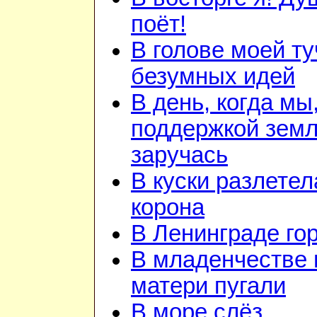
поёт!
В голове моей ту
безумных идей
В день, когда мы
поддержкой зем
заручась
В куски разлетел
корона
В Ленинграде го
В младенчестве 
матери пугали
В море слёз