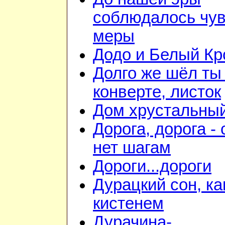
соблюдалось чув
меры
Додо и Белый Кр
Долго же шёл ты
конверте, листок
Дом хрустальны
Дорога, дорога - 
нет шагам
Дороги...дороги
Дурацкий сон, ка
кистенем
Дурачина-