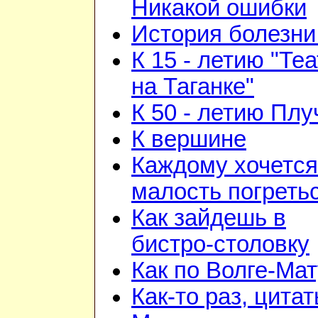
Никакой ошибки
История болезни 
К 15 - летию "Те
на Таганке"
К 50 - летию Плу
К вершине
Каждому хочется
малость погреть
Как зайдешь в
бистро-столовку
Как по Волге-Ма
Как-то раз, цита