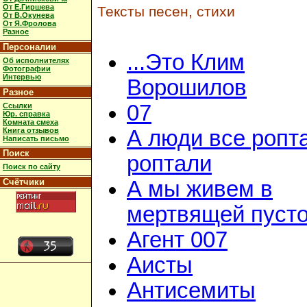
От Е.Гиршева
Тексты песен, стихи
От В.Окунева
От Я.Фролова
Разное
Персоналии
...Это Клим
Об исполнителях
Фотографии
Интервью
Ворошилов
Разное
07
Ссылки
Юр. справка
Комната смеха
Книга отзывов
А люди все ропт
Написать письмо
Поиск
роптали
Поиск по сайту
Счётчики
А мы живем в
мертвящей пусто
Агент 007
Аисты
Антисемиты