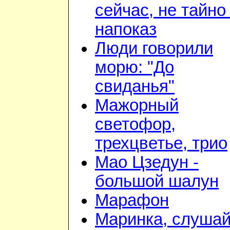
сейчас, не тайно 
напоказ
Люди говорили
морю: "До
свиданья"
Мажорный
светофор,
трехцветье, трио
Мао Цзедун -
большой шалун
Марафон
Маринка, слушай