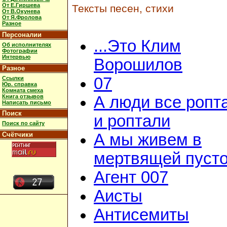
От Е.Гиршева
Тексты песен, стихи
От В.Окунева
От Я.Фролова
Разное
Персоналии
...Это Клим
Об исполнителях
Фотографии
Интервью
Ворошилов
Разное
07
Ссылки
Юр. справка
Комната смеха
Книга отзывов
А люди все ропт
Написать письмо
Поиск
и роптали
Поиск по сайту
Счётчики
А мы живем в
мертвящей пусто
Агент 007
Аисты
Антисемиты