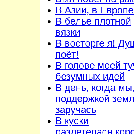
В Азии, в Европе
В белье плотной
вязки
В восторге я! Ду
поёт!
В голове моей ту
безумных идей
В день, когда мы
поддержкой зем
заручась
В куски
разлетелася кор