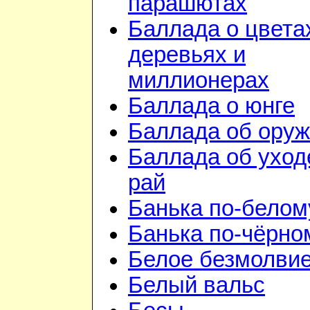
парашютах
Баллада о цвета
деревьях и
миллионерах
Баллада о юнге
Баллада об ору
Баллада об уход
рай
Банька по-белом
Банька по-чёрно
Белое безмолви
Белый вальс