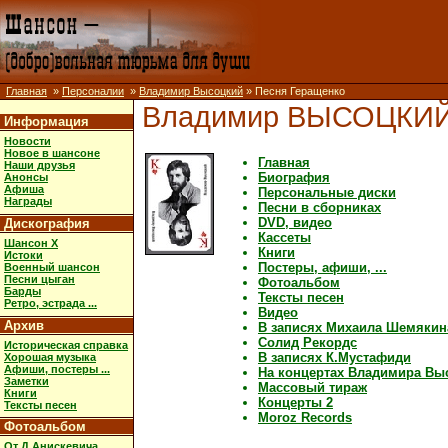
Главная
»
Персоналии
»
Владимир Высоцкий
» Песня Геращенко
Владимир ВЫСОЦКИ
Информация
Новости
Новое в шансоне
Главная
Наши друзья
Биография
Анонсы
Афиша
Персональные диски
Награды
Песни в сборниках
DVD, видео
Дискография
Кассеты
Шансон X
Книги
Истоки
Постеры, афиши, ...
Военный шансон
Песни цыган
Фотоальбом
Барды
Тексты песен
Ретро, эстрада ...
Видео
Архив
В записях Михаила Шемякин
Солид Рекордс
Историческая справка
В записях К.Мустафиди
Хорошая музыка
Афиши, постеры ...
На концертах Владимира Вы
Заметки
Массовый тираж
Книги
Концерты 2
Тексты песен
Moroz Records
Фотоальбом
От Д.Анискевича