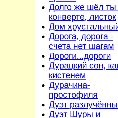
Долго же шёл ты
конверте, листок
Дом хрустальны
Дорога, дорога -
счета нет шагам
Дороги...дороги
Дурацкий сон, ка
кистенем
Дурачина-
простофиля
Дуэт разлучённы
Дуэт Шуры и