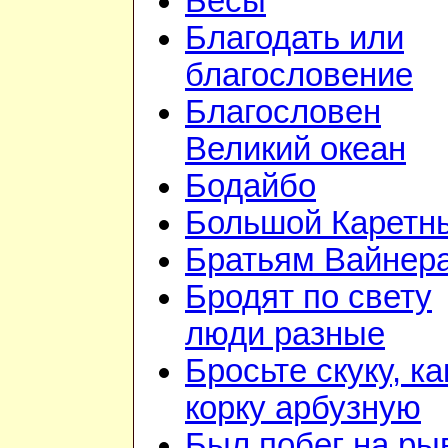
Бесы
Благодать или
благословение
Благословен
Великий океан
Бодайбо
Большой Каретн
Братьям Вайнер
Бродят по свету
люди разные
Бросьте скуку, ка
корку арбузную
Был побег на ры