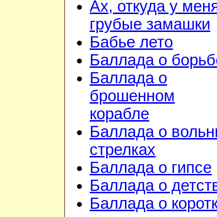
Ах, откуда у мен
грубые замашки
Бабье лето
Баллада о борьб
Баллада о
брошенном
корабле
Баллада о воль
стрелках
Баллада о гипсе
Баллада о детст
Баллада о корот