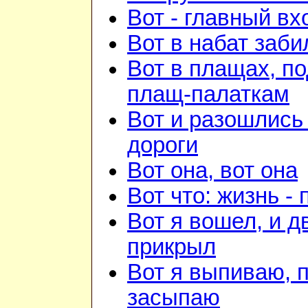
Вот - главный вх
Вот в набат заби
Вот в плащах, п
плащ-палаткам
Вот и разошлись 
дороги
Вот она, вот она
Вот что: жизнь -
Вот я вошел, и д
прикрыл
Вот я выпиваю, 
засыпаю