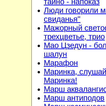
тайно - напоказ
Люди говорили м
свиданья"
Мажорный свето
трехцветье, трио
Мао Цзедун - бо
шалун
Марафон
Маринка, слушай
Маринка!
Марш акваланги
Марш антиподов