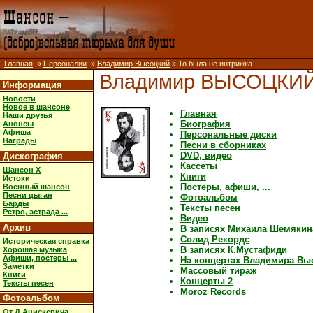
Главная
»
Персоналии
»
Владимир Высоцкий
» То была не интрижка
Владимир ВЫСОЦКИ
Информация
Новости
Новое в шансоне
Главная
Наши друзья
Биография
Анонсы
Афиша
Персональные диски
Награды
Песни в сборниках
DVD, видео
Дискография
Кассеты
Шансон X
Книги
Истоки
Постеры, афиши, ...
Военный шансон
Песни цыган
Фотоальбом
Барды
Тексты песен
Ретро, эстрада ...
Видео
Архив
В записях Михаила Шемякин
Солид Рекордс
Историческая справка
В записях К.Мустафиди
Хорошая музыка
Афиши, постеры ...
На концертах Владимира Вы
Заметки
Массовый тираж
Книги
Концерты 2
Тексты песен
Moroz Records
Фотоальбом
От Д.Анискевича