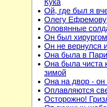
Кука
Ой, где был я вч
Олегу Ефремову
Оловянные солд
Он был хирурго
Он не вернулся 
Она была в Пар
Она была чиста к
зимой
Она на двор - он
Оплавляются све
Осторожно! Гриз