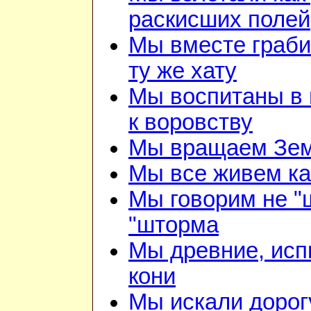
раскисших полей
Мы вместе граби
ту же хату
Мы воспитаны в 
к воровству
Мы вращаем Зе
Мы все живем ка
Мы говорим не "
"шторма
Мы древние, ис
кони
Мы искали дорог