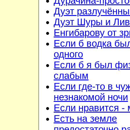
Дурачина-прост
Дуэт разлучённы
Дуэт Шуры и Лив
Енгибарову от з
Если б водка бы
одного
Если б я был фи
слабым
Если где-то в чу
незнакомой ночи
Если нравится -
Есть на земле
предостаточно р