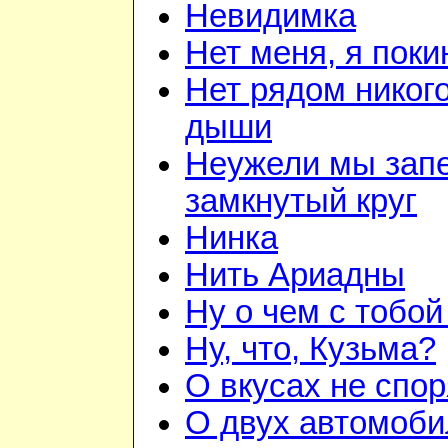
Невидимка
Нет меня, я пок
Нет рядом никого
дыши
Неужели мы зап
замкнутый круг
Нинка
Нить Ариадны
Ну о чем с тобой
Ну, что, Кузьма?
О вкусах не спор
О двух автомоби