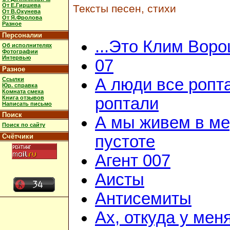
От Е.Гиршева
Тексты песен, стихи
От В.Окунева
От Я.Фролова
Разное
Персоналии
...Это Клим Вор
Об исполнителях
Фотографии
Интервью
07
Разное
А люди все ропт
Ссылки
Юр. справка
Комната смеха
Книга отзывов
роптали
Написать письмо
Поиск
А мы живем в м
Поиск по сайту
Счётчики
пустоте
Агент 007
Аисты
Антисемиты
Ах, откуда у мен