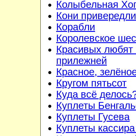
Колыбельная Хо
Кони привередл
Корабли
Королевское шес
Красивых любят
прилежней
Красное, зелёно
Кругом пятьсот
Куда всё делось
Куплеты Бенгаль
Куплеты Гусева
Куплеты кассира