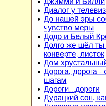
Джимми и Билли
Диалог у телеви
До нашей эры с
чувство меры
Додо и Белый Кр
Долго же шёл ты
конверте, листок
Дом хрустальны
Дорога, дорога - 
шагам
Дороги...дороги
Дурацкий сон, ка