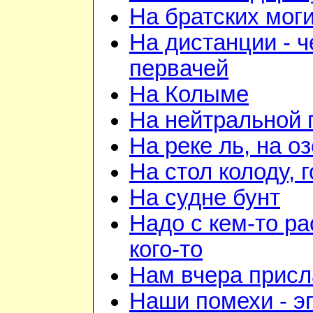
На братских мог
На дистанции - ч
первачей
На Колыме
На нейтральной 
На реке ль, на о
На стол колоду, 
На судне бунт
Надо с кем-то ра
кого-то
Нам вчера прис
Наши помехи - э