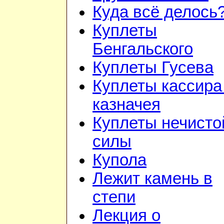
Куда всё делось
Куплеты
Бенгальского
Куплеты Гусева
Куплеты кассира
казначея
Куплеты нечисто
силы
Купола
Лежит камень в
степи
Лекция о