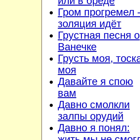
или в бреде
Гром прогремел 
золяция идёт
Грустная песня о
Ванечке
Грусть моя, тоск
моя
Давайте я спою
вам
Давно смолкли
залпы орудий
Давно я понял:
жить мы не смог