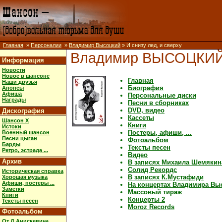
Главная
»
Персоналии
»
Владимир Высоцкий
» И снизу лед, и сверху
Владимир ВЫСОЦКИ
Информация
Новости
Новое в шансоне
Главная
Наши друзья
Биография
Анонсы
Афиша
Персональные диски
Награды
Песни в сборниках
DVD, видео
Дискография
Кассеты
Шансон X
Книги
Истоки
Постеры, афиши, ...
Военный шансон
Песни цыган
Фотоальбом
Барды
Тексты песен
Ретро, эстрада ...
Видео
Архив
В записях Михаила Шемякин
Солид Рекордс
Историческая справка
В записях К.Мустафиди
Хорошая музыка
Афиши, постеры ...
На концертах Владимира Вы
Заметки
Массовый тираж
Книги
Концерты 2
Тексты песен
Moroz Records
Фотоальбом
От Д.Анискевича