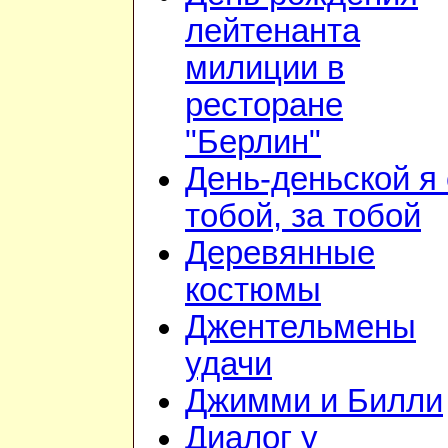
лейтенанта
милиции в
ресторане
"Берлин"
День-деньской я 
тобой, за тобой
Деревянные
костюмы
Джентельмены
удачи
Джимми и Билли
Диалог у