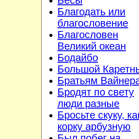
Бесы
Благодать или
благословение
Благословен
Великий океан
Бодайбо
Большой Каретн
Братьям Вайнер
Бродят по свету
люди разные
Бросьте скуку, ка
корку арбузную
Был побег на