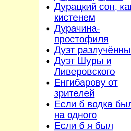
Дурацкий сон, ка
кистенем
Дурачина-
простофиля
Дуэт разлучённы
Дуэт Шуры и
Ливеровского
Енгибарову от
зрителей
Если б водка бы
на одного
Если б я был