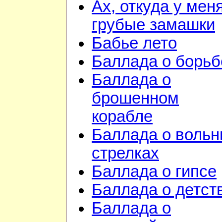
Ах, откуда у мен
грубые замашки
Бабье лето
Баллада о борьб
Баллада о
брошенном
корабле
Баллада о воль
стрелках
Баллада о гипсе
Баллада о детст
Баллада о