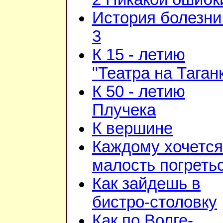
История болезни 
3
К 15 - летию
"Театра на Таган
К 50 - летию
Плучека
К вершине
Каждому хочется
малость погреть
Как зайдешь в
бистро-столовку
Как по Волге-