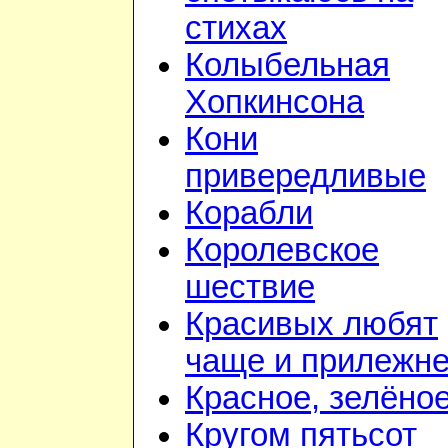
стихах
Колыбельная
Хопкинсона
Кони
привередливые
Корабли
Королевское
шествие
Красивых любят
чаще и прилежн
Красное, зелёно
Кругом пятьсот