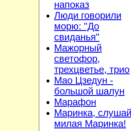
напоказ
Люди говорили
морю: "До
свиданья"
Мажорный
светофор,
трехцветье, трио
Мао Цзедун -
большой шалун
Марафон
Маринка, слушай
милая Маринка!