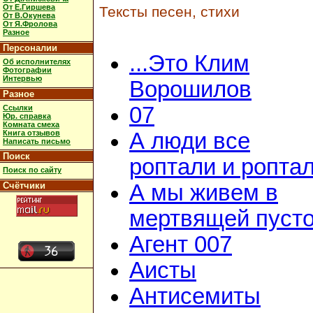
От Е.Гиршева
Тексты песен, стихи
От В.Окунева
От Я.Фролова
Разное
Персоналии
...Это Клим
Об исполнителях
Фотографии
Интервью
Ворошилов
Разное
07
Ссылки
Юр. справка
Комната смеха
Книга отзывов
А люди все
Написать письмо
Поиск
роптали и ропта
Поиск по сайту
Счётчики
А мы живем в
мертвящей пусто
Агент 007
Аисты
Антисемиты