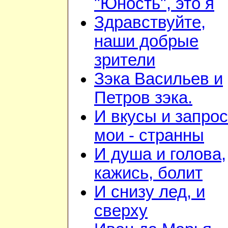
"Юность", это я
Здравствуйте,
наши добрые
зрители
Зэка Васильев и
Петров зэка.
И вкусы и запро
мои - странны
И душа и голова,
кажись, болит
И снизу лед, и
сверху