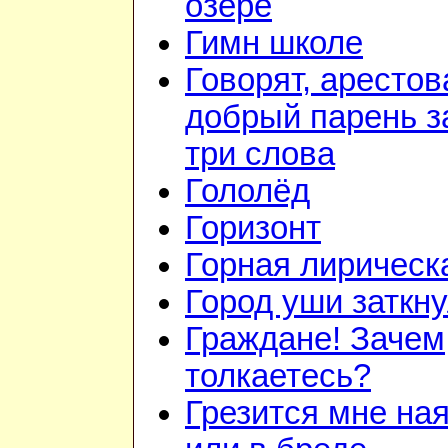
озере
Гимн школе
Говорят, арестов
добрый парень з
три слова
Гололёд
Горизонт
Горная лирическ
Город уши заткн
Граждане! Зачем
толкаетесь?
Грезится мне на