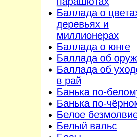
парашютах
Баллада о цвета
деревьях и
миллионерах
Баллада о юнге
Баллада об ору
Баллада об уход
в рай
Банька по-белом
Банька по-чёрно
Белое безмолви
Белый вальс