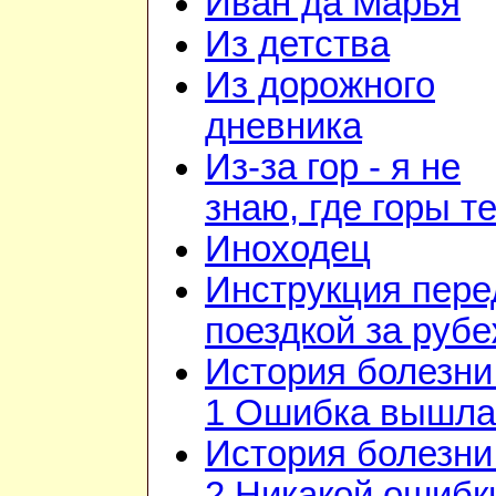
Иван да Марья
Из детства
Из дорожного
дневника
Из-за гор - я не
знаю, где горы т
Иноходец
Инструкция пере
поездкой за руб
История болезни 
1 Ошибка вышла
История болезни 
2 Никакой ошибк