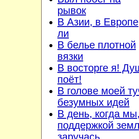
рывок
В Азии, в Европе
ли
В белье плотной
вязки
В восторге я! Ду
поёт!
В голове моей ту
безумных идей
В день, когда мы
поддержкой зем
заручась