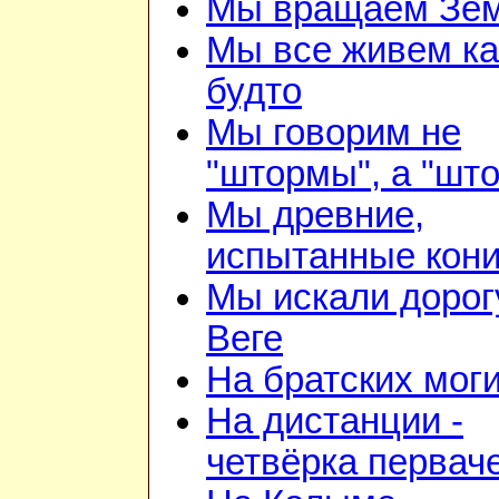
Мы вращаем Зе
Мы все живем ка
будто
Мы говорим не
"штормы", а "шт
Мы древние,
испытанные кон
Мы искали дорог
Веге
На братских мог
На дистанции -
четвёрка первач