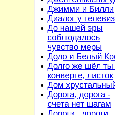
Джимми и Билли
Диалог у телеви
До нашей эры
соблюдалось
чувство меры
Додо и Белый Кр
Долго же шёл ты
конверте, листок
Дом хрустальны
Дорога, дорога -
счета нет шагам
Дороги...дороги