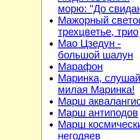
морю: "До свида
Мажорный свето
трехцветье, трио
Мао Цзедун -
большой шалун
Марафон
Маринка, слушай
милая Маринка!
Марш акваланги
Марш антиподов
Марш космическ
негодяев