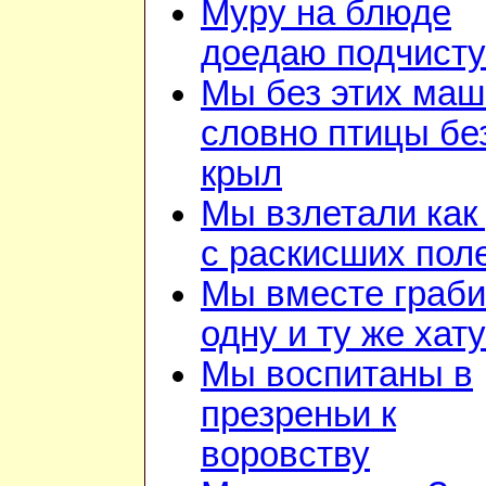
Муру на блюде
доедаю подчист
Мы без этих маш
словно птицы бе
крыл
Мы взлетали как 
с раскисших пол
Мы вместе граб
одну и ту же хату
Мы воспитаны в
презреньи к
воровству