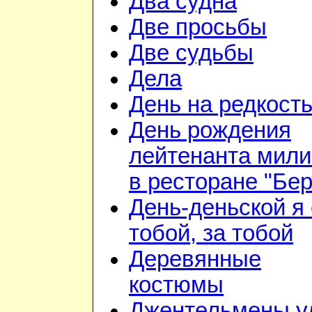
Два судна
Две просьбы
Две судьбы
Дела
День на редкост
День рождения
лейтенанта мил
в ресторане "Бе
День-деньской я 
тобой, за тобой
Деревянные
костюмы
Джентельмены у