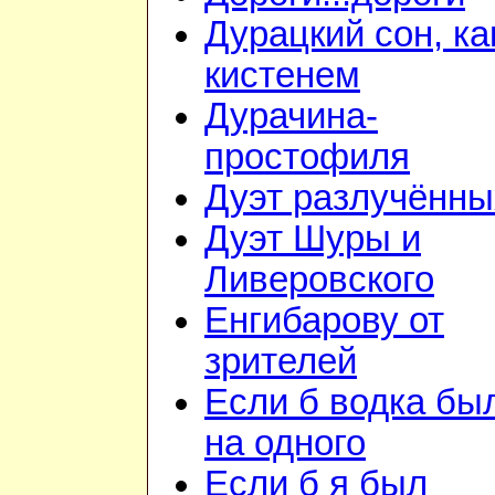
Дурацкий сон, ка
кистенем
Дурачина-
простофиля
Дуэт разлучённы
Дуэт Шуры и
Ливеровского
Енгибарову от
зрителей
Если б водка бы
на одного
Если б я был