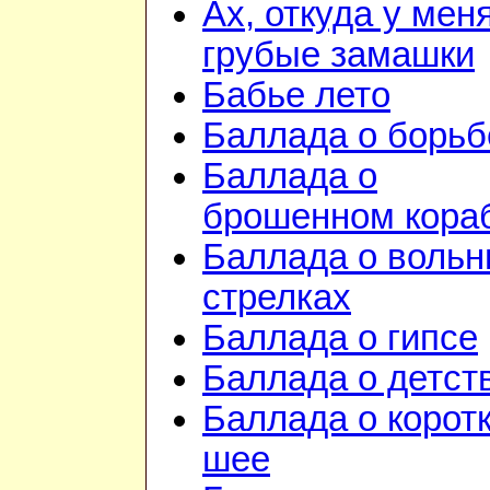
Ах, откуда у мен
грубые замашки
Бабье лето
Баллада о борьб
Баллада о
брошенном кора
Баллада о воль
стрелках
Баллада о гипсе
Баллада о детст
Баллада о корот
шее