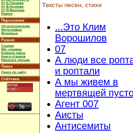
От Е.Гиршева
Тексты песен, стихи
От В.Окунева
От Я.Фролова
Разное
Персоналии
...Это Клим
Об исполнителях
Фотографии
Интервью
Ворошилов
Разное
07
Ссылки
Юр. справка
Комната смеха
Книга отзывов
А люди все ропт
Написать письмо
Поиск
и роптали
Поиск по сайту
Счётчики
А мы живем в
мертвящей пусто
Агент 007
Аисты
Антисемиты