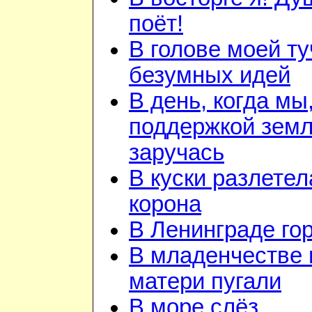
поёт!
В голове моей ту
безумных идей
В день, когда мы
поддержкой зем
заручась
В куски разлетел
корона
В Ленинграде го
В младенчестве 
матери пугали
В море слёз