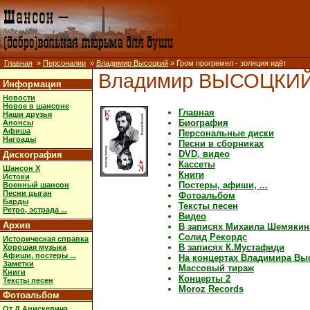
Главная
»
Персоналии
»
Владимир Высоцкий
» Гром прогремел - золяция идёт
Владимир ВЫСОЦКИ
Информация
Новости
Новое в шансоне
Главная
Наши друзья
Биография
Анонсы
Афиша
Персональные диски
Награды
Песни в сборниках
DVD, видео
Дискография
Кассеты
Шансон X
Книги
Истоки
Постеры, афиши, ...
Военный шансон
Песни цыган
Фотоальбом
Барды
Тексты песен
Ретро, эстрада ...
Видео
Архив
В записях Михаила Шемякин
Солид Рекордс
Историческая справка
В записях К.Мустафиди
Хорошая музыка
Афиши, постеры ...
На концертах Владимира Вы
Заметки
Массовый тираж
Книги
Концерты 2
Тексты песен
Moroz Records
Фотоальбом
От Д.Анискевича