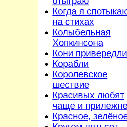
отыграю
Когда я спотыка
на стихах
Колыбельная
Хопкинсона
Кони привередл
Корабли
Королевское
шествие
Красивых любят
чаще и прилежн
Красное, зелёно
Кругом пятьсот