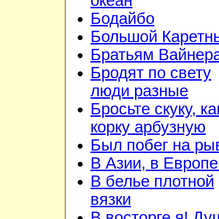
океан
Бодайбо
Большой Каретн
Братьям Вайнер
Бродят по свету
люди разные
Бросьте скуку, ка
корку арбузную
Был побег на ры
В Азии, в Европе
В белье плотной
вязки
В восторге я! Ду