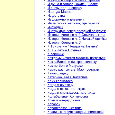
И вкусы и запросы мои - странны
И душа и голова, кажись, болит
И снизу лед, и сверху
Иван да Марья
Из детства
Из дорожного дневника
Из-за гор - я не знаю, где горы те
Иноходец
Инструкция перед поездкой за рубеж
История болезни ч. 1 Ошибка вышла
История болезни ч. 2 Никакой ошибки
История болезни ч. 3
К 15 - летию "Театра на Таганке"
К 50 - летию Плучека
К вершине
Каждому хочется малость погреться
Как зайдешь в бистро-столовку
Как по Волге-Матушке
Как-то раз, цитаты Мао прочитав
Канатоходец
Катерина, Катя, Катерина
Клич глашатаев
Когда я об стену
Когда я отпою и отыграю
Когда я спотыкаюсь на стихах
Колыбельная Хопкинсона
Кони привередливые
Корабли
Королевское шествие
Красивых любят чаще и прилежней