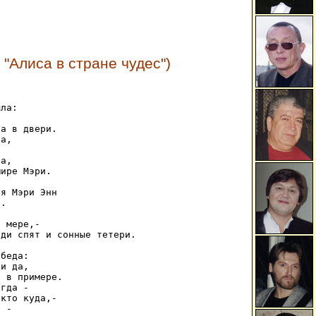
 "Алиса в стране чудес")
ла: 

 

а в двери. 

а, 

 

а, 

ире Мэри. 

я Мэри Энн 

. 



 мере,- 

ди спят и сонные тетери. 

беда: 

и да, 

 в примере. 

гда - 

кто куда,- 

 - 
