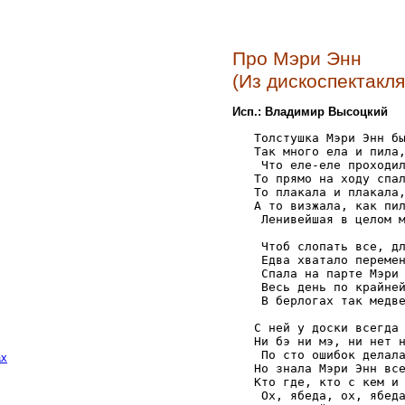
Про Мэри Энн
(Из дискоспектакля
Исп.: Владимир Высоцкий
   Толстушка Мэри Энн бы
   Так много ела и пила,
    Что еле-еле проходил
   То прямо на ходу спал
   То плакала и плакала,
   А то визжала, как пил
    Ленивейшая в целом м
    Чтоб слопать все, дл
    Едва хватало перемен
    Спала на парте Мэри 
    Весь день по крайней
    В берлогах так медве
   С ней у доски всегда 
   Ни бэ ни мэ, ни нет н
    По сто ошибок делала
ах
   Но знала Мэри Энн все
   Кто где, кто с кем и 
    Ох, ябеда, ох, ябеда