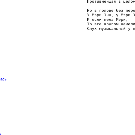
    Противнейшая в целом
    Но в голове без пере
    У Мэри Энн, у Мэри Э
    И если пела Мэри, 

    То все кругом немели
    Слух музыкальный у 
чась
а