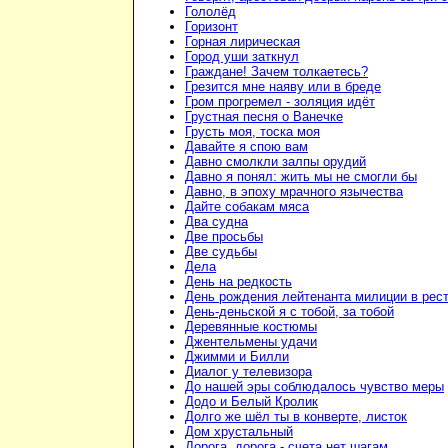
Гололёд
Горизонт
Горная лирическая
Город уши заткнул
Граждане! Зачем толкаетесь?
Грезится мне наяву или в бреде
Гром прогремел - золяция идёт
Грустная песня о Ванечке
Грусть моя, тоска моя
Давайте я спою вам
Давно смолкли залпы орудий
Давно я понял: жить мы не смогли бы
Давно, в эпоху мрачного язычества
Дайте собакам мяса
Два судна
Две просьбы
Две судьбы
Дела
День на редкость
День рождения лейтенанта милиции в рес
День-деньской я с тобой, за тобой
Деревянные костюмы
Джентельмены удачи
Джимми и Билли
Диалог у телевизора
До нашей эры соблюдалось чувство меры
Додо и Белый Кролик
Долго же шёл ты в конверте, листок
Дом хрустальный
Дорога, дорога - счета нет шагам