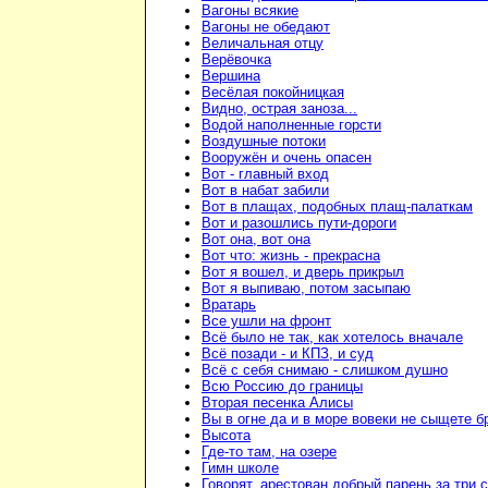
Вагоны всякие
Вагоны не обедают
Величальная отцу
Верёвочка
Вершина
Весёлая покойницкая
Видно, острая заноза...
Водой наполненные горсти
Воздушные потоки
Вооружён и очень опасен
Вот - главный вход
Вот в набат забили
Вот в плащах, подобных плащ-палаткам
Вот и разошлись пути-дороги
Вот она, вот она
Вот что: жизнь - прекрасна
Вот я вошел, и дверь прикрыл
Вот я выпиваю, потом засыпаю
Вратарь
Все ушли на фронт
Всё было не так, как хотелось вначале
Всё позади - и КПЗ, и суд
Всё с себя снимаю - слишком душно
Всю Россию до границы
Вторая песенка Алисы
Вы в огне да и в море вовеки не сыщете б
Высота
Где-то там, на озере
Гимн школе
Говорят, арестован добрый парень за три 