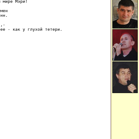
 мире Мэри! 

мен 

нн. 

,- 

нее - как у глухой тетери. 