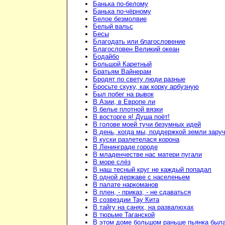
Банька по-белому
Банька по-чёрному
Белое безмолвие
Белый вальс
Бесы
Благодать или благословение
Благословен Великий океан
Бодайбо
Большой Каретный
Братьям Вайнерам
Бродят по свету люди разные
Бросьте скуку, как корку арбузную
Был побег на рывок
В Азии, в Европе ли
В белье плотной вязки
В восторге я! Душа поёт!
В голове моей тучи безумных идей
В день, когда мы, поддержкой земли зару
В куски разлетелася корона
В Ленинграде городе
В младенчестве нас матери пугали
В море слёз
В наш тесный круг не каждый попадал
В одной державе с населеньем
В палате наркоманов
В плен, - приказ, - не сдаваться
В созвездии Тау Кита
В тайгу на санях, на развалюхах
В тюрьме Таганской
В этом доме большом раньше пьянка был