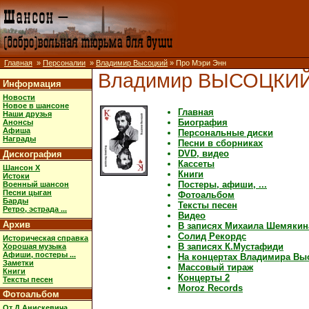
Главная
»
Персоналии
»
Владимир Высоцкий
» Про Мэри Энн
Владимир ВЫСОЦКИ
Информация
Новости
Новое в шансоне
Главная
Наши друзья
Биография
Анонсы
Афиша
Персональные диски
Награды
Песни в сборниках
DVD, видео
Дискография
Кассеты
Шансон X
Книги
Истоки
Постеры, афиши, ...
Военный шансон
Песни цыган
Фотоальбом
Барды
Тексты песен
Ретро, эстрада ...
Видео
Архив
В записях Михаила Шемякин
Солид Рекордс
Историческая справка
В записях К.Мустафиди
Хорошая музыка
Афиши, постеры ...
На концертах Владимира Вы
Заметки
Массовый тираж
Книги
Концерты 2
Тексты песен
Moroz Records
Фотоальбом
От Д.Анискевича