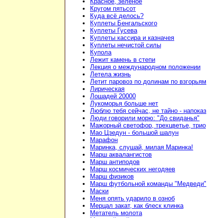
Красное, зелёное
Кругом пятьсот
Куда всё делось?
Куплеты Бенгальского
Куплеты Гусева
Куплеты кассира и казначея
Куплеты нечистой силы
Купола
Лежит камень в степи
Лекция о международном положении
Летела жизнь
Летит паровоз по долинам по взгорьям
Лирическая
Лошадей 20000
Лукоморья больше нет
Люблю тебя сейчас, не тайно - напоказ
Люди говорили морю: "До свиданья"
Мажорный светофор, трехцветье, трио
Мао Цзедун - большой шалун
Марафон
Маринка, слушай, милая Маринка!
Марш аквалангистов
Марш антиподов
Марш космических негодяев
Марш физиков
Марш футбольной команды "Медведи"
Маски
Меня опять ударило в озноб
Мерцал закат, как блеск клинка
Метатель молота