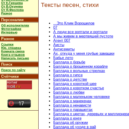
От Е.Гиршева
Тексты песен, стихи
От В.Окунева
От Я.Фролова
Разное
Персоналии
...Это Клим Ворошилов
Об исполнителях
07
Фотографии
А люди все роптали и роптали
Интервью
А мы живем в мертвящей пустоте
Разное
Агент 007
Ссылки
Аисты
Юр. справка
Антисемиты
Комната смеха
Ах, откуда у меня грубые замашки
Книга отзывов
Бабье лето
Написать письмо
Баллада о борьбе
Поиск
Баллада о брошенном корабле
Поиск по сайту
Баллада о вольных стрелках
Баллада о гипсе
Счётчики
Баллада о детстве
Баллада о короткой шее
Баллада о коротком счастье
Баллада о любви
Баллада о маленьком человеке
Баллада о манекенах
Баллада о ненависти
Баллада о парашютах
Баллада о цветах, деревьях и миллионер
Баллада о юнге
Баллада об оружии
Баллада об уходе в рай