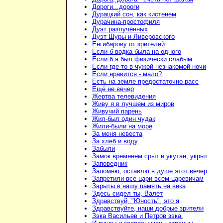
Дороги...дороги
Дурацкий сон, как кистенем
Дурачина-простофиля
Дуэт разлучённых
Дуэт Шуры и Ливеровского
Енгибарову от зрителей
Если б водка была на одного
Если б я был физически слабым
Если где-то в чужой незнакомой ночи
Если нравится - мало?
Есть на земле предостаточно расс
Ещё не вечер
Жертва телевидения
Живу я в лучшем из миров
Живучий парень
Жил-был один чудак
Жили-были на море
За меня невеста
За хлеб и воду
Забыли
Замок временем срыт и укутан, укрыт
Заповедник
Запомню, оставлю в душе этот вечер
Запретили все цари всем царевичам
Зарыты в нашу память на века
Здесь сидел ты, Валет
Здравствуй, "Юность", это я
Здравствуйте, наши добрые зрители
Зэка Васильев и Петров зэка.