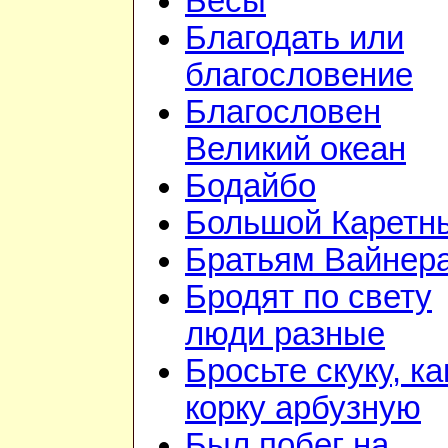
Бесы
Благодать или
благословение
Благословен
Великий океан
Бодайбо
Большой Каретн
Братьям Вайнер
Бродят по свету
люди разные
Бросьте скуку, ка
корку арбузную
Был побег на