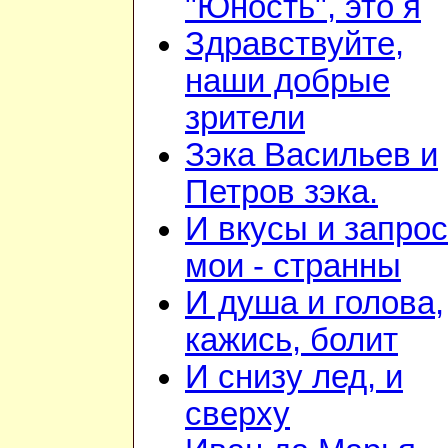
"Юность", это я
Здравствуйте,
наши добрые
зрители
Зэка Васильев и
Петров зэка.
И вкусы и запро
мои - странны
И душа и голова,
кажись, болит
И снизу лед, и
сверху