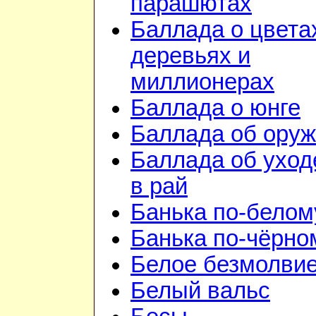
парашютах
Баллада о цвета
деревьях и
миллионерах
Баллада о юнге
Баллада об ору
Баллада об уход
в рай
Банька по-белом
Банька по-чёрно
Белое безмолви
Белый вальс