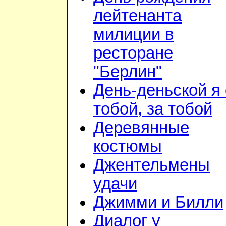
лейтенанта
милиции в
ресторане
"Берлин"
День-деньской я 
тобой, за тобой
Деревянные
костюмы
Джентельмены
удачи
Джимми и Билли
Диалог у