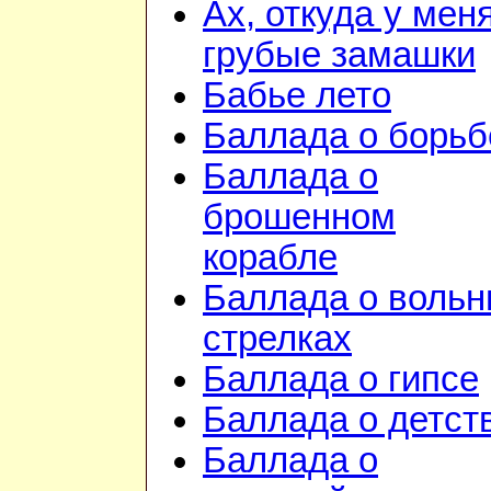
Ах, откуда у мен
грубые замашки
Бабье лето
Баллада о борьб
Баллада о
брошенном
корабле
Баллада о воль
стрелках
Баллада о гипсе
Баллада о детст
Баллада о