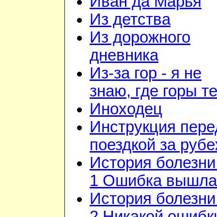
Иван да Марья
Из детства
Из дорожного
дневника
Из-за гор - я не
знаю, где горы т
Иноходец
Инструкция пере
поездкой за руб
История болезни 
1 Ошибка вышла
История болезни 
2 Никакой ошибк