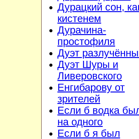
Дурацкий сон, ка
кистенем
Дурачина-
простофиля
Дуэт разлучённы
Дуэт Шуры и
Ливеровского
Енгибарову от
зрителей
Если б водка бы
на одного
Если б я был