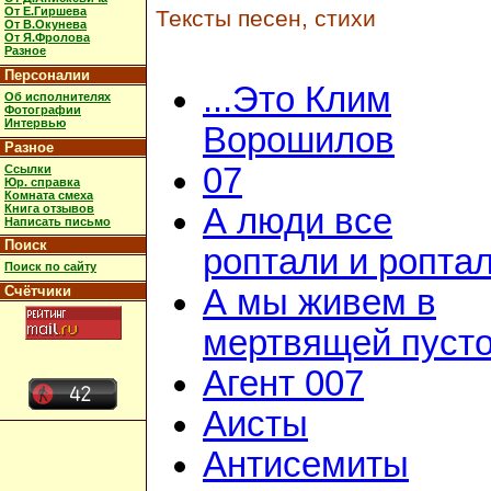
От Е.Гиршева
Тексты песен, стихи
От В.Окунева
От Я.Фролова
Разное
Персоналии
...Это Клим
Об исполнителях
Фотографии
Интервью
Ворошилов
Разное
07
Ссылки
Юр. справка
Комната смеха
Книга отзывов
А люди все
Написать письмо
Поиск
роптали и ропта
Поиск по сайту
Счётчики
А мы живем в
мертвящей пусто
Агент 007
Аисты
Антисемиты