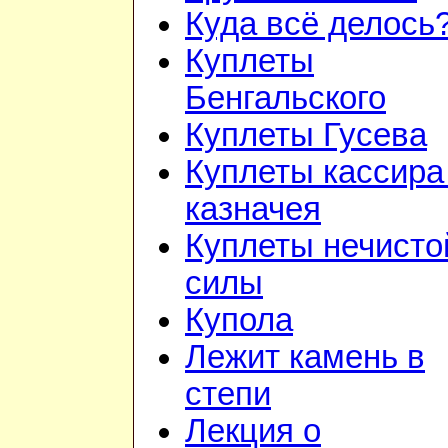
Куда всё делось
Куплеты
Бенгальского
Куплеты Гусева
Куплеты кассира
казначея
Куплеты нечисто
силы
Купола
Лежит камень в
степи
Лекция о