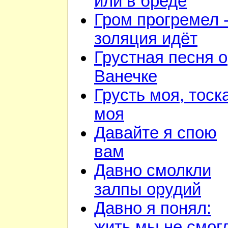
или в бреде
Гром прогремел 
золяция идёт
Грустная песня о
Ванечке
Грусть моя, тоск
моя
Давайте я спою
вам
Давно смолкли
залпы орудий
Давно я понял:
жить мы не смог