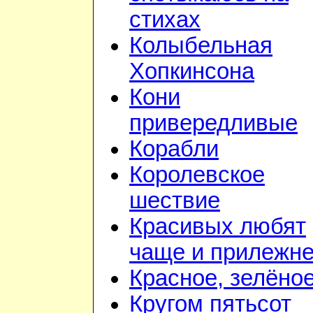
стихах
Колыбельная
Хопкинсона
Кони
привередливые
Корабли
Королевское
шествие
Красивых любят
чаще и прилежн
Красное, зелёно
Кругом пятьсот