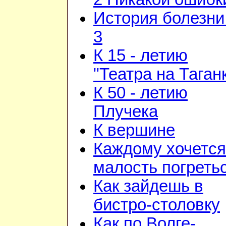
История болезни 
3
К 15 - летию
"Театра на Таган
К 50 - летию
Плучека
К вершине
Каждому хочется
малость погреть
Как зайдешь в
бистро-столовку
Как по Волге-