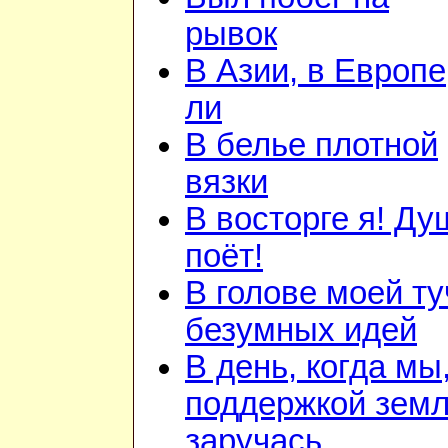
рывок
В Азии, в Европе
ли
В белье плотной
вязки
В восторге я! Ду
поёт!
В голове моей ту
безумных идей
В день, когда мы
поддержкой зем
заручась