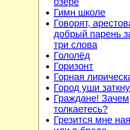
озере
Гимн школе
Говорят, арестов
добрый парень з
три слова
Гололёд
Горизонт
Горная лирическ
Город уши заткн
Граждане! Зачем
толкаетесь?
Грезится мне на