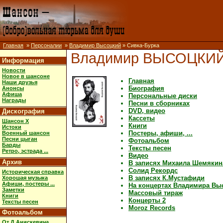
Главная
»
Персоналии
»
Владимир Высоцкий
» Сивка-Бурка
Владимир ВЫСОЦКИ
Информация
Новости
Новое в шансоне
Главная
Наши друзья
Биография
Анонсы
Афиша
Персональные диски
Награды
Песни в сборниках
DVD, видео
Дискография
Кассеты
Шансон X
Книги
Истоки
Постеры, афиши, ...
Военный шансон
Песни цыган
Фотоальбом
Барды
Тексты песен
Ретро, эстрада ...
Видео
Архив
В записях Михаила Шемякин
Солид Рекордс
Историческая справка
В записях К.Мустафиди
Хорошая музыка
Афиши, постеры ...
На концертах Владимира Вы
Заметки
Массовый тираж
Книги
Концерты 2
Тексты песен
Moroz Records
Фотоальбом
От Д.Анискевича