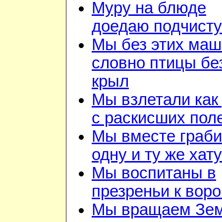
Муру на блюде
доедаю подчист
Мы без этих маш
словно птицы бе
крыл
Мы взлетали как 
с раскисших пол
Мы вместе граб
одну и ту же хату
Мы воспитаны в
презреньи к воро
Мы вращаем Зе