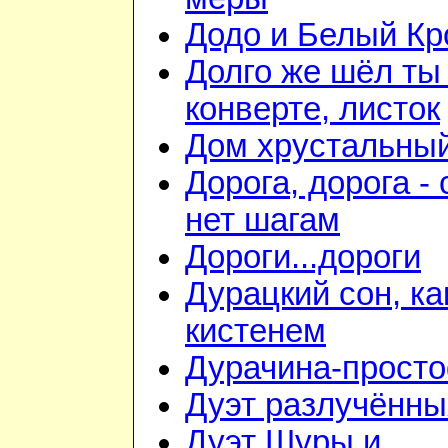
Додо и Белый Кр
Долго же шёл ты
конверте, листок
Дом хрустальны
Дорога, дорога - 
нет шагам
Дороги...дороги
Дурацкий сон, ка
кистенем
Дурачина-прост
Дуэт разлучённы
Дуэт Шуры и