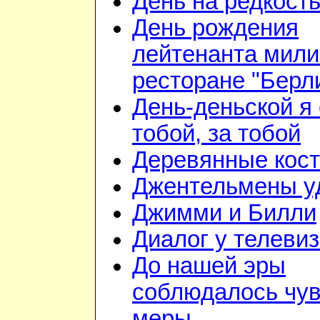
День на редкост
День рождения
лейтенанта мили
ресторане "Берл
День-деньской я 
тобой, за тобой
Деревянные кос
Джентельмены у
Джимми и Билли
Диалог у телеви
До нашей эры
соблюдалось чув
меры