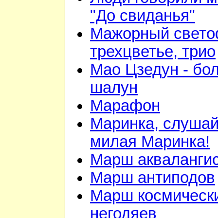
"До свиданья"
Мажорный свето
трехцветье, трио
Мао Цзедун - бо
шалун
Марафон
Маринка, слушай
милая Маринка!
Марш акваланги
Марш антиподов
Марш космическ
негодяев