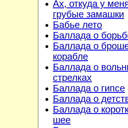
Ах, откуда у мен
грубые замашки
Бабье лето
Баллада о борьб
Баллада о брош
корабле
Баллада о воль
стрелках
Баллада о гипсе
Баллада о детст
Баллада о корот
шее