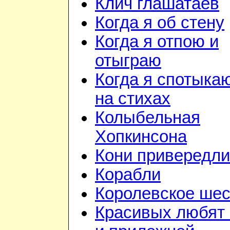
Клич глашатаев
Когда я об стену
Когда я отпою и
отыграю
Когда я спотыка
на стихах
Колыбельная
Хопкинсона
Кони привередл
Корабли
Королевское шес
Красивых любят