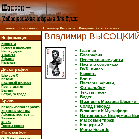
Главная
»
Персоналии
»
Владимир Высоцкий
» Катерина, Катя, Катерина
Владимир ВЫСОЦКИ
Информация
Новости
Новое в шансоне
Главная
Наши друзья
Биография
Анонсы
Афиша
Персональные диски
Награды
Песни в сборниках
DVD, видео
Дискография
Кассеты
Шансон X
Книги
Истоки
Постеры, афиши, ...
Военный шансон
Песни цыган
Фотоальбом
Барды
Тексты песен
Ретро, эстрада ...
Видео
Архив
В записях Михаила Шемякин
Солид Рекордс
Историческая справка
В записях К.Мустафиди
Хорошая музыка
Афиши, постеры ...
На концертах Владимира Вы
Заметки
Массовый тираж
Книги
Концерты 2
Тексты песен
Moroz Records
Фотоальбом
От Д.Анискевича