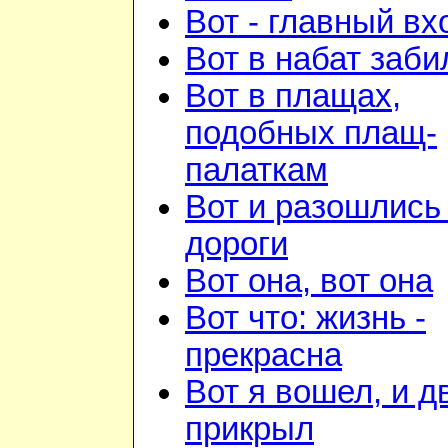
Вот - главный вх
Вот в набат заби
Вот в плащах,
подобных плащ-
палаткам
Вот и разошлись 
дороги
Вот она, вот она
Вот что: жизнь -
прекрасна
Вот я вошел, и д
прикрыл