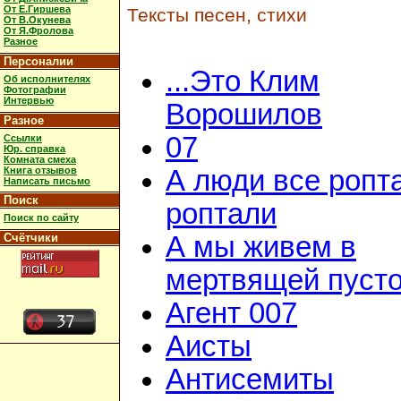
От Е.Гиршева
Тексты песен, стихи
От В.Окунева
От Я.Фролова
Разное
Персоналии
...Это Клим
Об исполнителях
Фотографии
Интервью
Ворошилов
Разное
07
Ссылки
Юр. справка
Комната смеха
Книга отзывов
А люди все ропт
Написать письмо
Поиск
роптали
Поиск по сайту
Счётчики
А мы живем в
мертвящей пусто
Агент 007
Аисты
Антисемиты