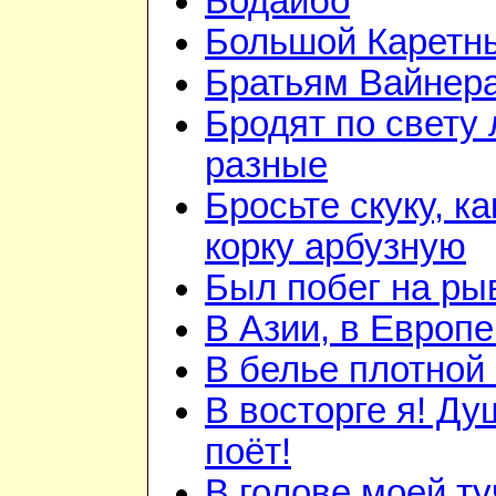
Бодайбо
Большой Каретн
Братьям Вайнер
Бродят по свету
разные
Бросьте скуку, ка
корку арбузную
Был побег на ры
В Азии, в Европе
В белье плотной 
В восторге я! Ду
поёт!
В голове моей ту