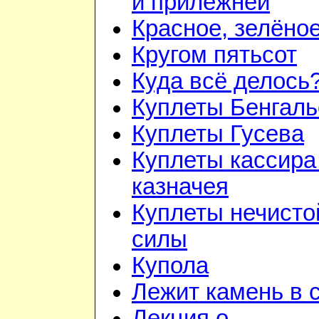
и прилежней
Красное, зелёно
Кругом пятьсот
Куда всё делось
Куплеты Бенгаль
Куплеты Гусева
Куплеты кассира
казначея
Куплеты нечисто
силы
Купола
Лежит камень в 
Лекция о