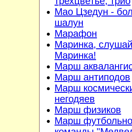
трехцветье, трио
Мао Цзедун - бо
шалун
Марафон
Маринка, слушай
Маринка!
Марш акваланги
Марш антиподов
Марш космическ
негодяев
Марш физиков
Марш футбольн
команды "Медве