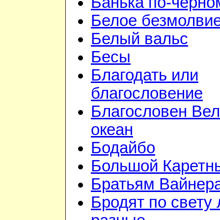
Банька по-чёрно
Белое безмолви
Белый вальс
Бесы
Благодать или
благословение
Благословен Вел
океан
Бодайбо
Большой Каретн
Братьям Вайнер
Бродят по свету