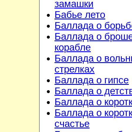
замашки
Бабье лето
Баллада о борьб
Баллада о брош
корабле
Баллада о воль
стрелках
Баллада о гипсе
Баллада о детст
Баллада о корот
Баллада о корот
счастье