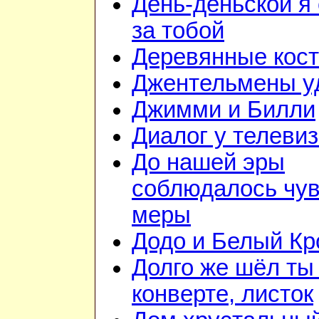
День-деньской я 
за тобой
Деревянные кос
Джентельмены у
Джимми и Билли
Диалог у телеви
До нашей эры
соблюдалось чув
меры
Додо и Белый Кр
Долго же шёл ты
конверте, листок