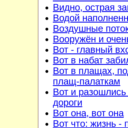
Видно, острая зан
Водой наполненн
Воздушные пото
Вооружён и очен
Вот - главный вх
Вот в набат заби
Вот в плащах, п
плащ-палаткам
Вот и разошлись 
дороги
Вот она, вот она
Вот что: жизнь -