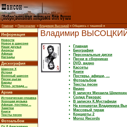
Главная
»
Персоналии
»
Владимир Высоцкий
» Общаюсь с тишиной я
Владимир ВЫСОЦКИ
Информация
Новости
Новое в шансоне
Главная
Наши друзья
Биография
Анонсы
Афиша
Персональные диски
Награды
Песни в сборниках
DVD, видео
Дискография
Кассеты
Шансон X
Книги
Истоки
Постеры, афиши, ...
Военный шансон
Песни цыган
Фотоальбом
Барды
Тексты песен
Ретро, эстрада ...
Видео
Архив
В записях Михаила Шемякин
Солид Рекордс
Историческая справка
В записях К.Мустафиди
Хорошая музыка
Афиши, постеры ...
На концертах Владимира Вы
Заметки
Массовый тираж
Книги
Концерты 2
Тексты песен
Moroz Records
Фотоальбом
От Д.Анискевича