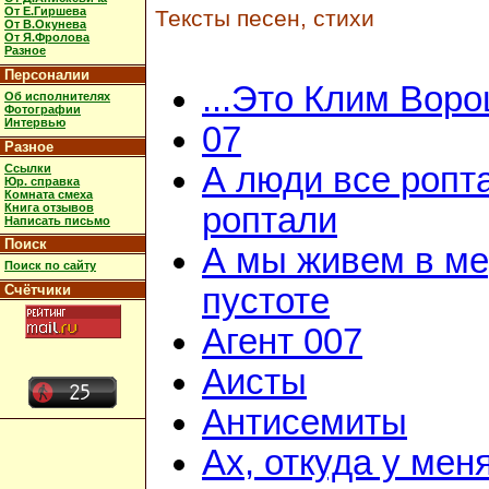
От Е.Гиршева
Тексты песен, стихи
От В.Окунева
От Я.Фролова
Разное
Персоналии
...Это Клим Вор
Об исполнителях
Фотографии
Интервью
07
Разное
А люди все ропт
Ссылки
Юр. справка
Комната смеха
Книга отзывов
роптали
Написать письмо
Поиск
А мы живем в м
Поиск по сайту
Счётчики
пустоте
Агент 007
Аисты
Антисемиты
Ах, откуда у мен