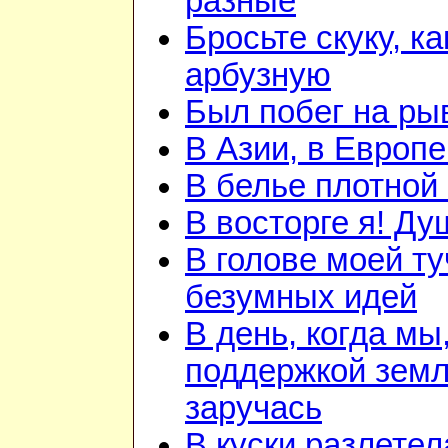
разные
Бросьте скуку, ка
арбузную
Был побег на ры
В Азии, в Европе
В белье плотной 
В восторге я! Ду
В голове моей ту
безумных идей
В день, когда мы
поддержкой зем
заручась
В куски разлетел