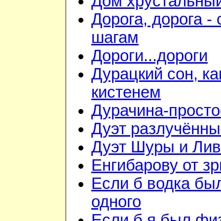
Дом хрустальны
Дорога, дорога - 
шагам
Дороги...дороги
Дурацкий сон, ка
кистенем
Дурачина-прост
Дуэт разлучённы
Дуэт Шуры и Лив
Енгибарову от з
Если б водка бы
одного
Если б я был фи