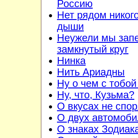
Россию
Нет рядом никого
дыши
Неужели мы зап
замкнутый круг
Нинка
Нить Ариадны
Ну о чем с тобой
Ну, что, Кузьма?
О вкусах не спор
О двух автомоби
О знаках Зодиак