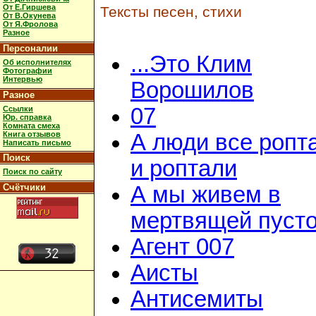
От Е.Гиршева
Тексты песен, стихи
От В.Окунева
От Я.Фролова
Разное
Персоналии
...Это Клим
Об исполнителях
Фотографии
Интервью
Ворошилов
Разное
07
Ссылки
Юр. справка
Комната смеха
Книга отзывов
А люди все ропт
Написать письмо
Поиск
и роптали
Поиск по сайту
Счётчики
А мы живем в
мертвящей пусто
Агент 007
Аисты
Антисемиты