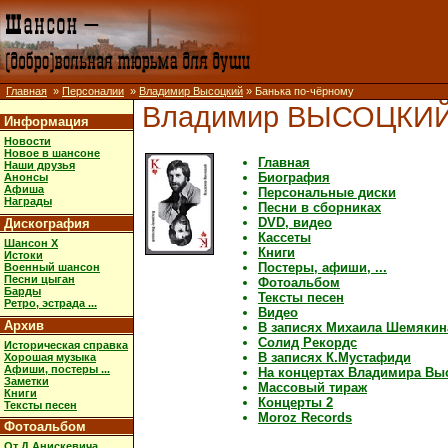
Главная
»
Персоналии
»
Владимир Высоцкий
» Банька по-чёрному
Владимир ВЫСОЦКИ
Информация
Новости
Новое в шансоне
Главная
Наши друзья
Биография
Анонсы
Афиша
Персональные диски
Награды
Песни в сборниках
DVD, видео
Дискография
Кассеты
Шансон X
Книги
Истоки
Постеры, афиши, ...
Военный шансон
Песни цыган
Фотоальбом
Барды
Тексты песен
Ретро, эстрада ...
Видео
Архив
В записях Михаила Шемякин
Солид Рекордс
Историческая справка
В записях К.Мустафиди
Хорошая музыка
Афиши, постеры ...
На концертах Владимира Вы
Заметки
Массовый тираж
Книги
Концерты 2
Тексты песен
Moroz Records
Фотоальбом
От Д.Анискевича