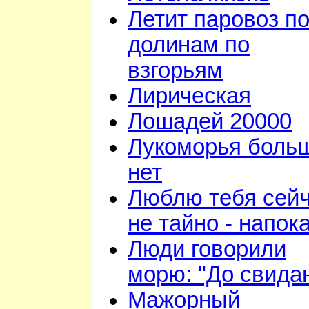
Летит паровоз п
долинам по
взгорьям
Лирическая
Лошадей 20000
Лукоморья боль
нет
Люблю тебя сейч
не тайно - напок
Люди говорили
морю: "До свида
Мажорный