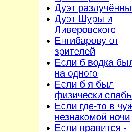
Дуэт разлучённы
Дуэт Шуры и
Ливеровского
Енгибарову от
зрителей
Если б водка бы
на одного
Если б я был
физически слаб
Если где-то в чу
незнакомой ночи
Если нравится -