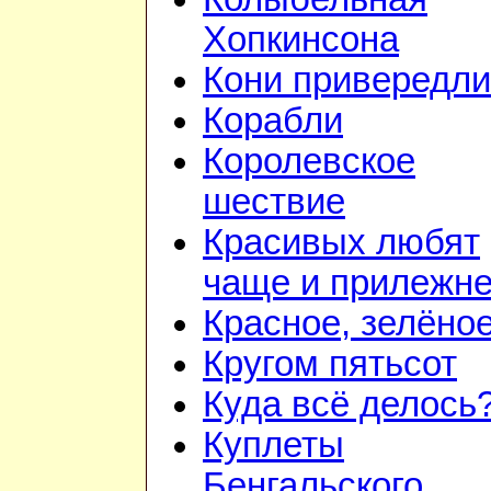
Хопкинсона
Кони привередл
Корабли
Королевское
шествие
Красивых любят
чаще и прилежн
Красное, зелёно
Кругом пятьсот
Куда всё делось
Куплеты
Бенгальского