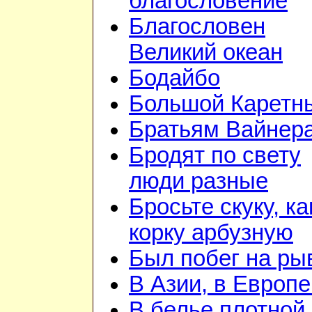
благословение
Благословен
Великий океан
Бодайбо
Большой Каретн
Братьям Вайнер
Бродят по свету
люди разные
Бросьте скуку, ка
корку арбузную
Был побег на ры
В Азии, в Европе
В белье плотной