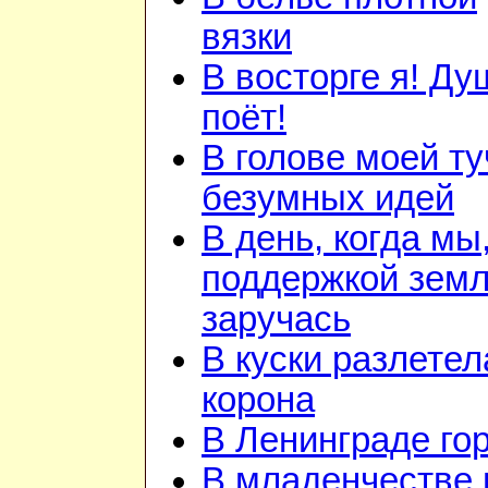
вязки
В восторге я! Ду
поёт!
В голове моей ту
безумных идей
В день, когда мы
поддержкой зем
заручась
В куски разлетел
корона
В Ленинграде го
В младенчестве 