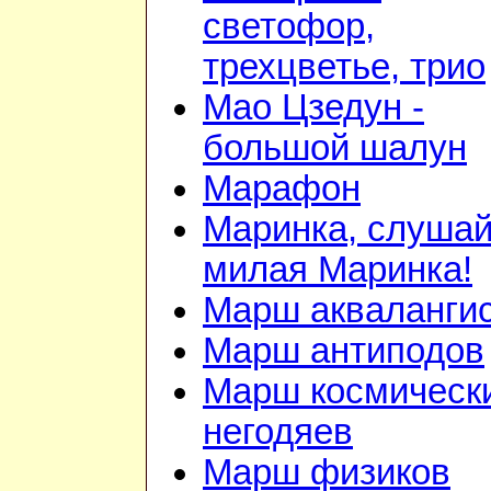
светофор,
трехцветье, трио
Мао Цзедун -
большой шалун
Марафон
Маринка, слушай
милая Маринка!
Марш акваланги
Марш антиподов
Марш космическ
негодяев
Марш физиков