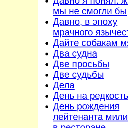
Давно я понял: ж
мы не смогли бы
Давно, в эпоху
мрачного язычес
Дайте собакам м
Два судна
Две просьбы
Две судьбы
Дела
День на редкост
День рождения
лейтенанта мил
в ресторане