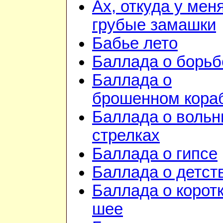
Ах, откуда у мен
грубые замашки
Бабье лето
Баллада о борьб
Баллада о
брошенном кора
Баллада о воль
стрелках
Баллада о гипсе
Баллада о детст
Баллада о корот
шее