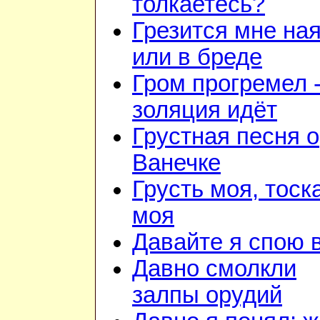
толкаетесь?
Грезится мне на
или в бреде
Гром прогремел 
золяция идёт
Грустная песня о
Ванечке
Грусть моя, тоск
моя
Давайте я спою 
Давно смолкли
залпы орудий