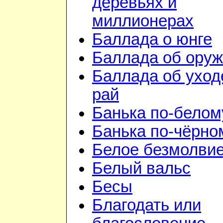
деревьях и
миллионерах
Баллада о юнге
Баллада об ору
Баллада об уход
рай
Банька по-белом
Банька по-чёрно
Белое безмолви
Белый вальс
Бесы
Благодать или