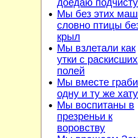
доедаю подчист
Мы без этих маш
словно птицы бе
крыл
Мы взлетали как
утки с раскисших
полей
Мы вместе граб
одну и ту же хату
Мы воспитаны в
презреньи к
воровству