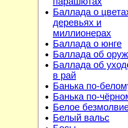
парашютах
Баллада о цвета
деревьях и
миллионерах
Баллада о юнге
Баллада об ору
Баллада об уход
в рай
Банька по-белом
Банька по-чёрно
Белое безмолви
Белый вальс