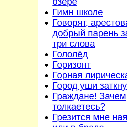
озере
Гимн школе
Говорят, арестов
добрый парень з
три слова
Гололёд
Горизонт
Горная лирическ
Город уши заткн
Граждане! Зачем
толкаетесь?
Грезится мне на