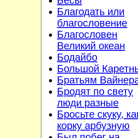
Бесы
Благодать или
благословение
Благословен
Великий океан
Бодайбо
Большой Каретн
Братьям Вайнер
Бродят по свету
люди разные
Бросьте скуку, ка
корку арбузную
Был побег на