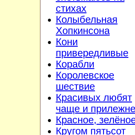
стихах
Колыбельная
Хопкинсона
Кони
привередливые
Корабли
Королевское
шествие
Красивых любят
чаще и прилежн
Красное, зелёно
Кругом пятьсот