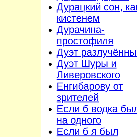
Дурацкий сон, ка
кистенем
Дурачина-
простофиля
Дуэт разлучённы
Дуэт Шуры и
Ливеровского
Енгибарову от
зрителей
Если б водка бы
на одного
Если б я был