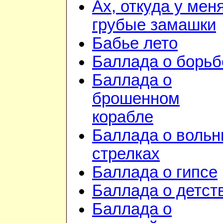
Ах, откуда у мен
грубые замашки
Бабье лето
Баллада о борьб
Баллада о
брошенном
корабле
Баллада о воль
стрелках
Баллада о гипсе
Баллада о детст
Баллада о