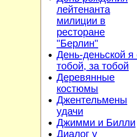
лейтенанта
милиции в
ресторане
"Берлин"
День-деньской я 
тобой, за тобой
Деревянные
костюмы
Джентельмены
удачи
Джимми и Билли
Диалог у