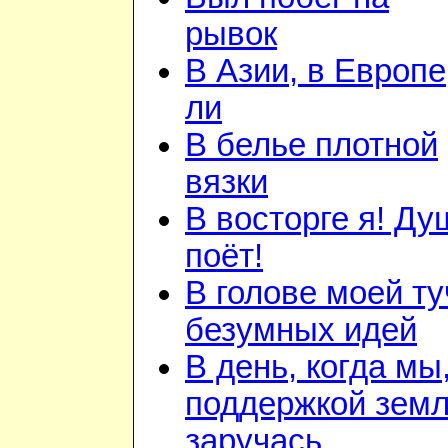
рывок
В Азии, в Европе
ли
В белье плотной
вязки
В восторге я! Ду
поёт!
В голове моей ту
безумных идей
В день, когда мы
поддержкой зем
заручась