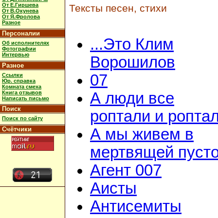
От Е.Гиршева
Тексты песен, стихи
От В.Окунева
От Я.Фролова
Разное
Персоналии
...Это Клим
Об исполнителях
Фотографии
Интервью
Ворошилов
Разное
07
Ссылки
Юр. справка
Комната смеха
Книга отзывов
А люди все
Написать письмо
Поиск
роптали и ропта
Поиск по сайту
Счётчики
А мы живем в
мертвящей пусто
Агент 007
Аисты
Антисемиты