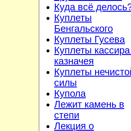
Куда всё делось
Куплеты
Бенгальского
Куплеты Гусева
Куплеты кассира
казначея
Куплеты нечисто
силы
Купола
Лежит камень в
степи
Лекция о