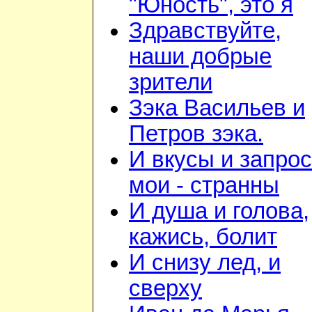
"Юность", это я
Здравствуйте,
наши добрые
зрители
Зэка Васильев и
Петров зэка.
И вкусы и запро
мои - странны
И душа и голова,
кажись, болит
И снизу лед, и
сверху