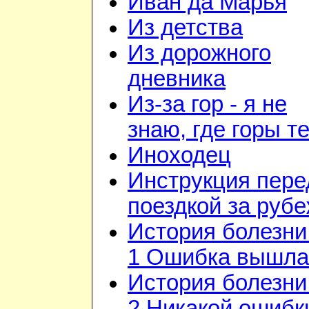
Иван да Марья
Из детства
Из дорожного
дневника
Из-за гор - я не
знаю, где горы т
Иноходец
Инструкция пере
поездкой за руб
История болезни 
1 Ошибка вышла
История болезни 
2 Никакой ошибк