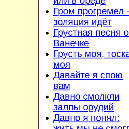
или в бреде
Гром прогремел 
золяция идёт
Грустная песня о
Ванечке
Грусть моя, тоск
моя
Давайте я спою
вам
Давно смолкли
залпы орудий
Давно я понял:
жить мы не смог