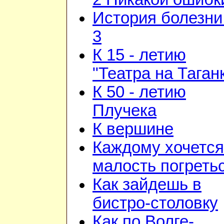
История болезни 
3
К 15 - летию
"Театра на Таган
К 50 - летию
Плучека
К вершине
Каждому хочется
малость погреть
Как зайдешь в
бистро-столовку
Как по Волге-