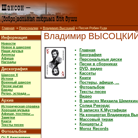
Главная
»
Персоналии
»
Владимир Высоцкий
» Песня Робин Гуда
Владимир ВЫСОЦКИ
Информация
Новости
Новое в шансоне
Главная
Наши друзья
Биография
Анонсы
Афиша
Персональные диски
Награды
Песни в сборниках
DVD, видео
Дискография
Кассеты
Шансон X
Книги
Истоки
Постеры, афиши, ...
Военный шансон
Песни цыган
Фотоальбом
Барды
Тексты песен
Ретро, эстрада ...
Видео
Архив
В записях Михаила Шемякин
Солид Рекордс
Историческая справка
В записях К.Мустафиди
Хорошая музыка
Афиши, постеры ...
На концертах Владимира Вы
Заметки
Массовый тираж
Книги
Концерты 2
Тексты песен
Moroz Records
Фотоальбом
От Д.Анискевича