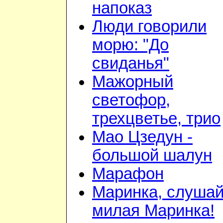
напоказ
Люди говорили
морю: "До
свиданья"
Мажорный
светофор,
трехцветье, трио
Мао Цзедун -
большой шалун
Марафон
Маринка, слушай
милая Маринка!