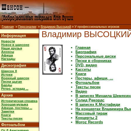
Главная
»
Персоналии
»
Владимир Высоцкий
» У профессиональных игроков
Владимир ВЫСОЦКИ
Информация
Новости
Новое в шансоне
Главная
Наши друзья
Биография
Анонсы
Афиша
Персональные диски
Награды
Песни в сборниках
DVD, видео
Дискография
Кассеты
Шансон X
Книги
Истоки
Постеры, афиши, ...
Военный шансон
Песни цыган
Фотоальбом
Барды
Тексты песен
Ретро, эстрада ...
Видео
Архив
В записях Михаила Шемякин
Солид Рекордс
Историческая справка
В записях К.Мустафиди
Хорошая музыка
Афиши, постеры ...
На концертах Владимира Вы
Заметки
Массовый тираж
Книги
Концерты 2
Тексты песен
Moroz Records
Фотоальбом
От Д.Анискевича