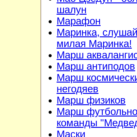
шалун
Марафон
Маринка, слушай
милая Маринка!
Марш акваланги
Марш антиподов
Марш космическ
негодяев
Марш физиков
Марш футбольн
команды "Медве
Маски