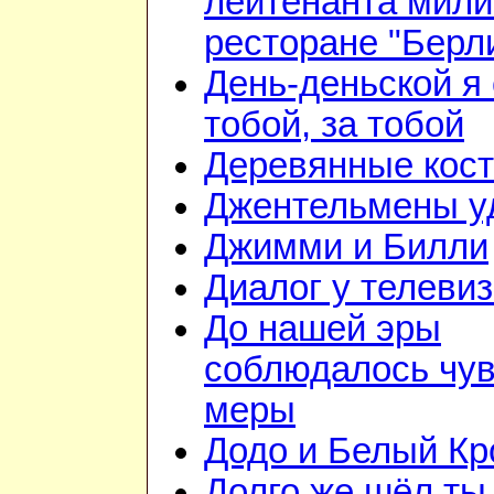
лейтенанта мили
ресторане "Берл
День-деньской я 
тобой, за тобой
Деревянные кос
Джентельмены у
Джимми и Билли
Диалог у телеви
До нашей эры
соблюдалось чув
меры
Додо и Белый Кр
Долго же шёл ты