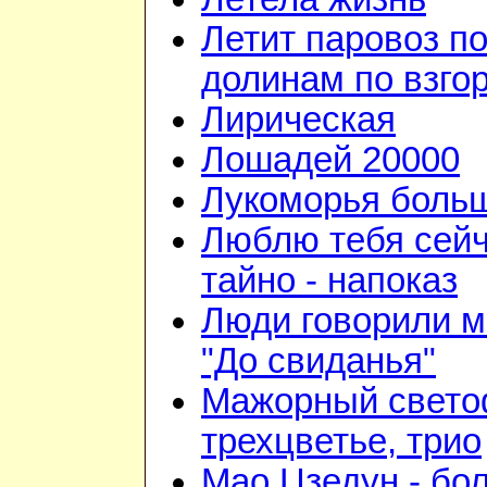
Летит паровоз п
долинам по взго
Лирическая
Лошадей 20000
Лукоморья больш
Люблю тебя сейч
тайно - напоказ
Люди говорили м
"До свиданья"
Мажорный свето
трехцветье, трио
Мао Цзедун - бо