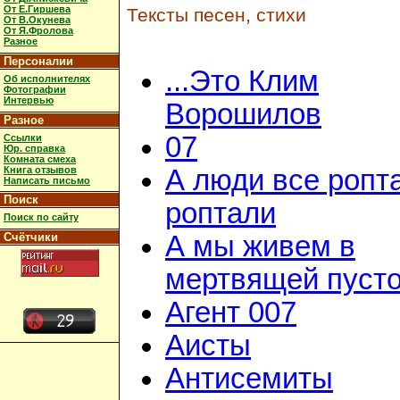
От Е.Гиршева
Тексты песен, стихи
От В.Окунева
От Я.Фролова
Разное
Персоналии
...Это Клим
Об исполнителях
Фотографии
Интервью
Ворошилов
Разное
07
Ссылки
Юр. справка
Комната смеха
Книга отзывов
А люди все ропт
Написать письмо
Поиск
роптали
Поиск по сайту
Счётчики
А мы живем в
мертвящей пусто
Агент 007
Аисты
Антисемиты