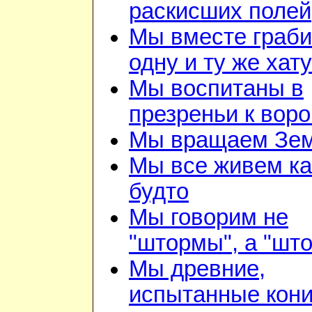
раскисших полей
Мы вместе граб
одну и ту же хату
Мы воспитаны в
презреньи к воро
Мы вращаем Зе
Мы все живем ка
будто
Мы говорим не
"штормы", а "шт
Мы древние,
испытанные кон