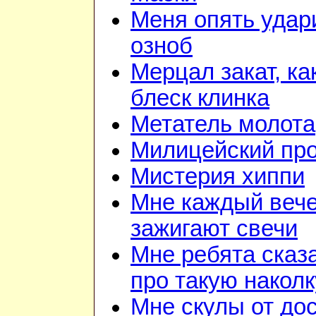
Меня опять удар
озноб
Мерцал закат, ка
блеск клинка
Метатель молота
Милицейский про
Мистерия хиппи
Мне каждый веч
зажигают свечи
Мне ребята сказ
про такую наколк
Мне скулы от до