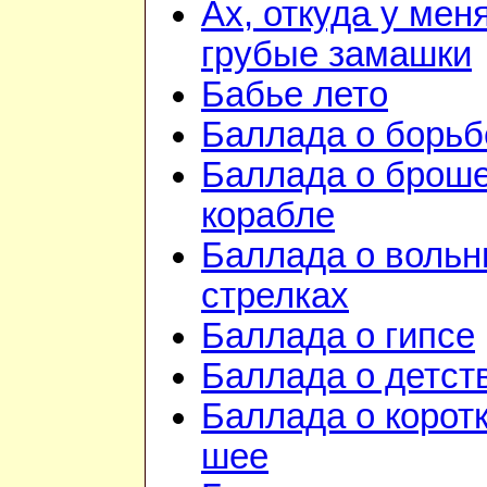
Ах, откуда у мен
грубые замашки
Бабье лето
Баллада о борьб
Баллада о брош
корабле
Баллада о воль
стрелках
Баллада о гипсе
Баллада о детст
Баллада о корот
шее