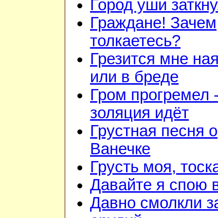
Город уши заткн
Граждане! Зачем
толкаетесь?
Грезится мне на
или в бреде
Гром прогремел 
золяция идёт
Грустная песня о
Ванечке
Грусть моя, тоск
Давайте я спою 
Давно смолкли з