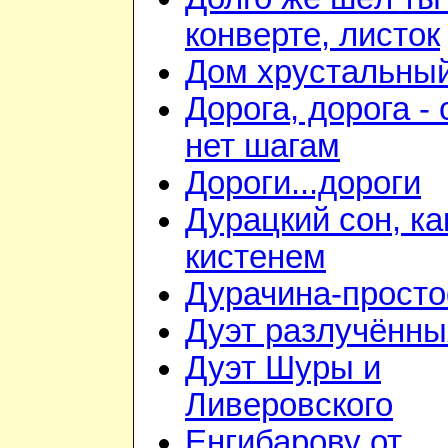
конверте, листок
Дом хрустальны
Дорога, дорога - 
нет шагам
Дороги...дороги
Дурацкий сон, ка
кистенем
Дурачина-прост
Дуэт разлучённы
Дуэт Шуры и
Ливеровского
Енгибарову от