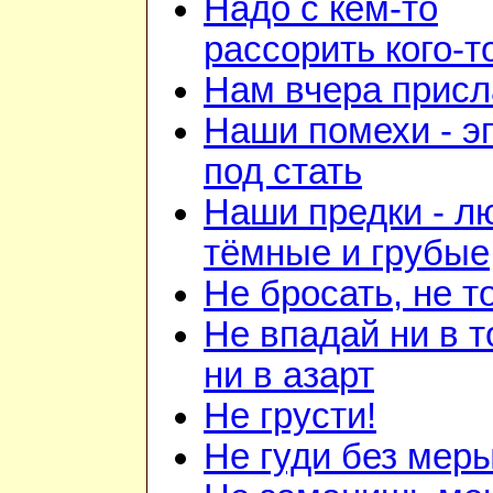
Надо с кем-то
рассорить кого-т
Нам вчера прис
Наши помехи - э
под стать
Наши предки - л
тёмные и грубые
Не бросать, не т
Не впадай ни в т
ни в азарт
Не грусти!
Не гуди без мер