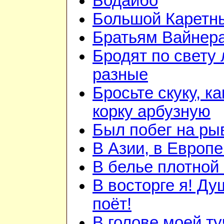
Бодайбо
Большой Каретн
Братьям Вайнер
Бродят по свету
разные
Бросьте скуку, ка
корку арбузную
Был побег на ры
В Азии, в Европе
В белье плотной 
В восторге я! Ду
поёт!
В голове моей ту