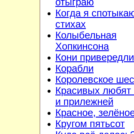
отыграю
Когда я спотыка
стихах
Колыбельная
Хопкинсона
Кони привередл
Корабли
Королевское шес
Красивых любят
и прилежней
Красное, зелёно
Кругом пятьсот