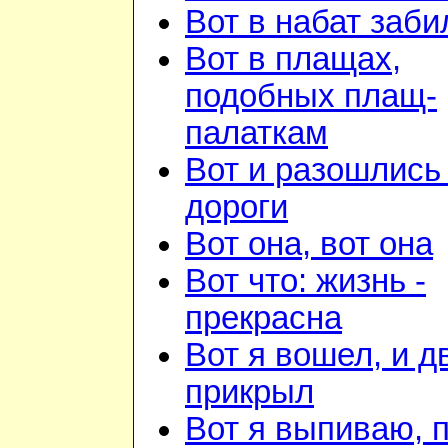
Вот в набат заби
Вот в плащах,
подобных плащ-
палаткам
Вот и разошлись 
дороги
Вот она, вот она
Вот что: жизнь -
прекрасна
Вот я вошел, и д
прикрыл
Вот я выпиваю, 