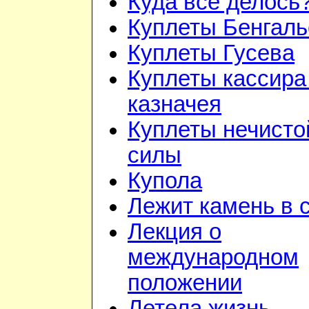
Куда всё делось
Куплеты Бенгаль
Куплеты Гусева
Куплеты кассира
казначея
Куплеты нечисто
силы
Купола
Лежит камень в 
Лекция о
международном
положении
Летела жизнь