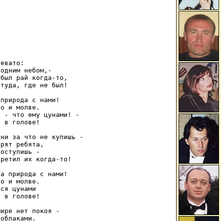
евато: 

одним небом,- 

был рай когда-то, 

туда, где не был! 

природа с нами! 

о и молве. 

 - что ему цунами! - 

 в голове! 

ни за что не купишь - 

рят ребята, 

оступишь - 

ретил их когда-то! 

а природа с нами! 

о и молве. 

ся цунами 

 в голове! 

ире нет покоя - 

облаками. 
