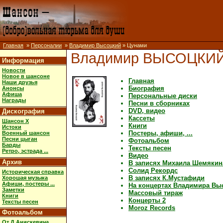
Главная
»
Персоналии
»
Владимир Высоцкий
» Цунами
Владимир ВЫСОЦКИ
Информация
Новости
Новое в шансоне
Главная
Наши друзья
Биография
Анонсы
Афиша
Персональные диски
Награды
Песни в сборниках
DVD, видео
Дискография
Кассеты
Шансон X
Книги
Истоки
Постеры, афиши, ...
Военный шансон
Песни цыган
Фотоальбом
Барды
Тексты песен
Ретро, эстрада ...
Видео
Архив
В записях Михаила Шемякин
Солид Рекордс
Историческая справка
В записях К.Мустафиди
Хорошая музыка
Афиши, постеры ...
На концертах Владимира Вы
Заметки
Массовый тираж
Книги
Концерты 2
Тексты песен
Moroz Records
Фотоальбом
От Д.Анискевича