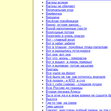
Вагоны всякие
Вагоны не обедают
Величальная отцу
Верёвочка
Вершина
Весёлая покойницкая
Видно, острая заноза...
Водой наполненные горсти
Воздушные потоки
Вооружён и очень опасен
Вот - главный вход
Вот в набат забили
Вот в плащах, подобных плащ-палаткам
Вот и разошлись пути-дороги
Вот она, вот она
Вот что: жизнь - прекрасна
Вот я вошел, и дверь прикрыл
Вот я выпиваю, потом засыпаю
Вратарь
Все ушли на фронт
Всё было не так, как хотелось вначале
Всё позади - и КПЗ, и суд
Всё с себя снимаю - слишком душно
Всю Россию до границы
Вторая песенка Алисы
Вы в огне да и в море вовеки не сыщете б
Высота
Где-то там, на озере
Гимн школе
Говорят, арестован добрый парень за три 