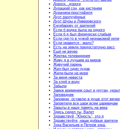
Дороги...дороги
Дурацкий сон, как кистенем
Дурачина-простофиля
Дуэт разлучённых
Дуэт Шуры и Ливеровского
Енгибарову от зрителей
Если б водка была на одного
Если б я был физически слабым
Если где-то в чужой незнакомой ночи
Если нравится - мало?
Есть на земле предостаточно расс
Ещё не вечер
Жертва телевидения
Живу я в лучшем из миров
Живучий парень
Жил-был один чудак
Жили-были на море
За меня невеста
За хлеб и воду
Забыли
Замок временем срыт и укутан, укрыт
Заповедник
Запомню, оставлю в душе этот вечер
Запретили все цари всем царевичам
Зарыты в нашу память на века
Здесь сидел ты, Валет
Здравствуй, "Юность", это я
Здравствуйте, наши добрые зрители
Зэка Васильев и Петров зэка.