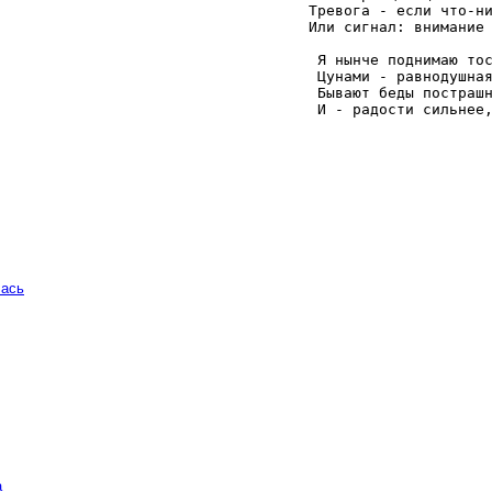
   Тревога - если что-ни
   Или сигнал: внимание 
    Я нынче поднимаю тос
    Цунами - равнодушная
    Бывают беды пострашн
    И - радости сильнее
чась
а