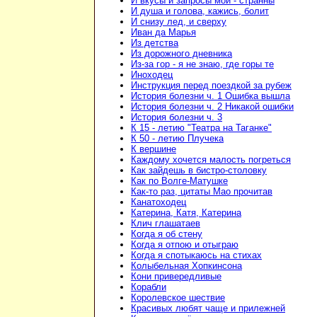
И вкусы и запросы мои - странны
И душа и голова, кажись, болит
И снизу лед, и сверху
Иван да Марья
Из детства
Из дорожного дневника
Из-за гор - я не знаю, где горы те
Иноходец
Инструкция перед поездкой за рубеж
История болезни ч. 1 Ошибка вышла
История болезни ч. 2 Никакой ошибки
История болезни ч. 3
К 15 - летию "Театра на Таганке"
К 50 - летию Плучека
К вершине
Каждому хочется малость погреться
Как зайдешь в бистро-столовку
Как по Волге-Матушке
Как-то раз, цитаты Мао прочитав
Канатоходец
Катерина, Катя, Катерина
Клич глашатаев
Когда я об стену
Когда я отпою и отыграю
Когда я спотыкаюсь на стихах
Колыбельная Хопкинсона
Кони привередливые
Корабли
Королевское шествие
Красивых любят чаще и прилежней