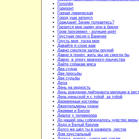
Гололёд
Горизонт
Горная лирическая
Город уши заткнул
Граждане! Зачем толкаетесь?
Грезится мне наяву или в бреде
Гром прогремел - золяция идёт
Грустная песня о Ванечке
Грусть моя, тоска моя
Давайте я спою вам
Давно смолкли залпы орудий
Давно я понял: жить мы не смогли бы
Давно, в эпоху мрачного язычества
Дайте собакам мяса
Два судна
Две просьбы
Две судьбы
Дела
День на редкость
День рождения лейтенанта милиции в рес
День-деньской я с тобой, за тобой
Деревянные костюмы
Джентельмены удачи
Джимми и Билли
Диалог у телевизора
До нашей эры соблюдалось чувство меры
Додо и Белый Кролик
Долго же шёл ты в конверте, листок
Дом хрустальный
Дорога, дорога - счета нет шагам