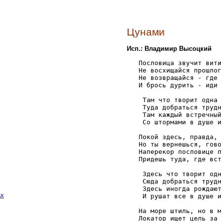
Цунами
Исп.: Владимир Высоцкий
   Пословица звучит вити
   Не восхищайся прошлог
   Не возвращайся - где 
   И брось дурить - иди 
    Там что творит одна 
    Туда добраться трудн
    Там каждый встречный
    Со штормами в душе и
   Покой здесь, правда, 
   Но ты вернешься, гово
   Наперекор пословице п
   Придешь туда, где вст
    Здесь что творит одн
    Сюда добраться трудн
    Здесь иногда рождают
ах
    И рушат все в душе и
   На море штиль, но в м
   Локатор ищет цель за 