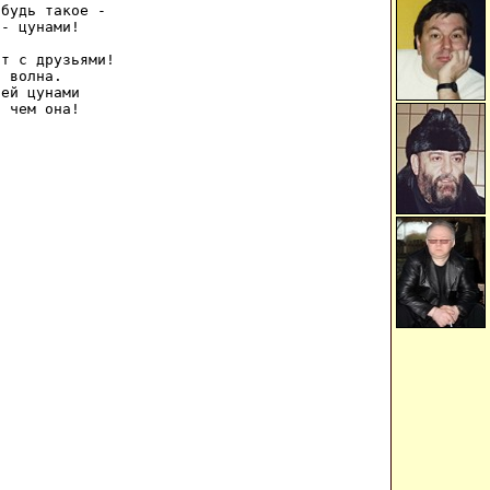
будь такое - 

- цунами! 

т с друзьями! 

 волна. 

ей цунами 

, чем она! 