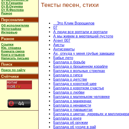
От Е.Гиршева
Тексты песен, стихи
От В.Окунева
От Я.Фролова
Разное
Персоналии
...Это Клим Ворошилов
Об исполнителях
07
Фотографии
А люди все роптали и роптали
Интервью
А мы живем в мертвящей пустоте
Разное
Агент 007
Ссылки
Аисты
Юр. справка
Антисемиты
Комната смеха
Ах, откуда у меня грубые замашки
Книга отзывов
Бабье лето
Написать письмо
Баллада о борьбе
Поиск
Баллада о брошенном корабле
Поиск по сайту
Баллада о вольных стрелках
Баллада о гипсе
Счётчики
Баллада о детстве
Баллада о короткой шее
Баллада о коротком счастье
Баллада о любви
Баллада о маленьком человеке
Баллада о манекенах
Баллада о ненависти
Баллада о парашютах
Баллада о цветах, деревьях и миллионер
Баллада о юнге
Баллада об оружии
Баллада об уходе в рай