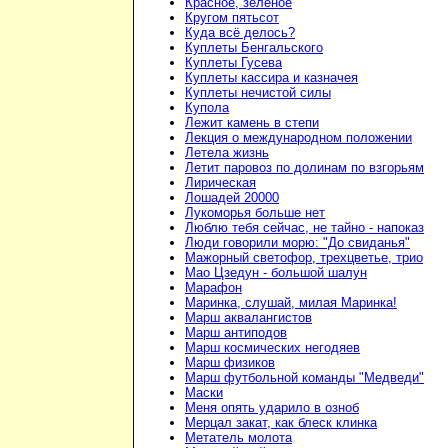
Красное, зелёное
Кругом пятьсот
Куда всё делось?
Куплеты Бенгальского
Куплеты Гусева
Куплеты кассира и казначея
Куплеты нечистой силы
Купола
Лежит камень в степи
Лекция о международном положении
Летела жизнь
Летит паровоз по долинам по взгорьям
Лирическая
Лошадей 20000
Лукоморья больше нет
Люблю тебя сейчас, не тайно - напоказ
Люди говорили морю: "До свиданья"
Мажорный светофор, трехцветье, трио
Мао Цзедун - большой шалун
Марафон
Маринка, слушай, милая Маринка!
Марш аквалангистов
Марш антиподов
Марш космических негодяев
Марш физиков
Марш футбольной команды "Медведи"
Маски
Меня опять ударило в озноб
Мерцал закат, как блеск клинка
Метатель молота