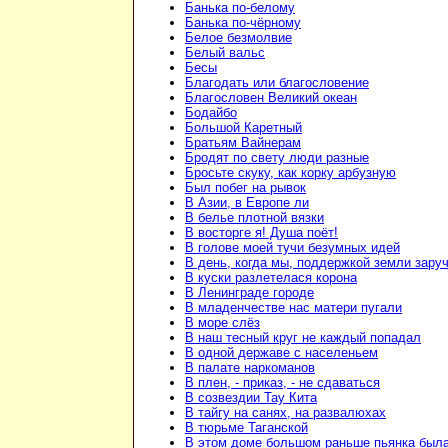
Банька по-белому
Банька по-чёрному
Белое безмолвие
Белый вальс
Бесы
Благодать или благословение
Благословен Великий океан
Бодайбо
Большой Каретный
Братьям Вайнерам
Бродят по свету люди разные
Бросьте скуку, как корку арбузную
Был побег на рывок
В Азии, в Европе ли
В белье плотной вязки
В восторге я! Душа поёт!
В голове моей тучи безумных идей
В день, когда мы, поддержкой земли зару
В куски разлетелася корона
В Ленинграде городе
В младенчестве нас матери пугали
В море слёз
В наш тесный круг не каждый попадал
В одной державе с населеньем
В палате наркоманов
В плен, - приказ, - не сдаваться
В созвездии Тау Кита
В тайгу на санях, на развалюхах
В тюрьме Таганской
В этом доме большом раньше пьянка был