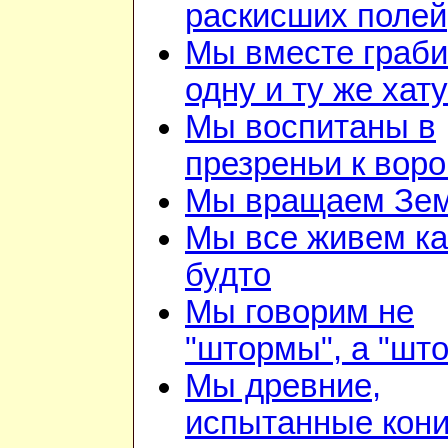
раскисших полей
Мы вместе граб
одну и ту же хату
Мы воспитаны в
презреньи к воро
Мы вращаем Зе
Мы все живем ка
будто
Мы говорим не
"штормы", а "шт
Мы древние,
испытанные кон