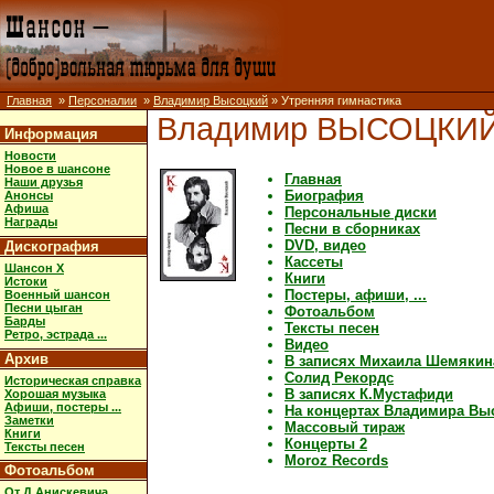
Главная
»
Персоналии
»
Владимир Высоцкий
» Утренняя гимнастика
Владимир ВЫСОЦКИ
Информация
Новости
Новое в шансоне
Главная
Наши друзья
Биография
Анонсы
Афиша
Персональные диски
Награды
Песни в сборниках
DVD, видео
Дискография
Кассеты
Шансон X
Книги
Истоки
Постеры, афиши, ...
Военный шансон
Песни цыган
Фотоальбом
Барды
Тексты песен
Ретро, эстрада ...
Видео
Архив
В записях Михаила Шемякин
Солид Рекордс
Историческая справка
В записях К.Мустафиди
Хорошая музыка
Афиши, постеры ...
На концертах Владимира Вы
Заметки
Массовый тираж
Книги
Концерты 2
Тексты песен
Moroz Records
Фотоальбом
От Д.Анискевича