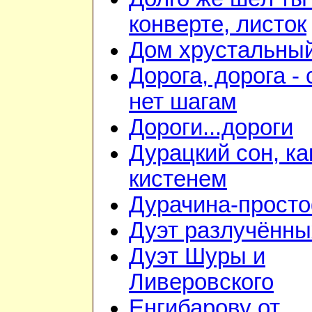
конверте, листок
Дом хрустальны
Дорога, дорога - 
нет шагам
Дороги...дороги
Дурацкий сон, ка
кистенем
Дурачина-прост
Дуэт разлучённы
Дуэт Шуры и
Ливеровского
Енгибарову от