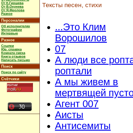
От Е.Гиршева
Тексты песен, стихи
От В.Окунева
От Я.Фролова
Разное
Персоналии
...Это Клим
Об исполнителях
Фотографии
Интервью
Ворошилов
Разное
07
Ссылки
Юр. справка
Комната смеха
Книга отзывов
А люди все ропт
Написать письмо
Поиск
роптали
Поиск по сайту
Счётчики
А мы живем в
мертвящей пусто
Агент 007
Аисты
Антисемиты