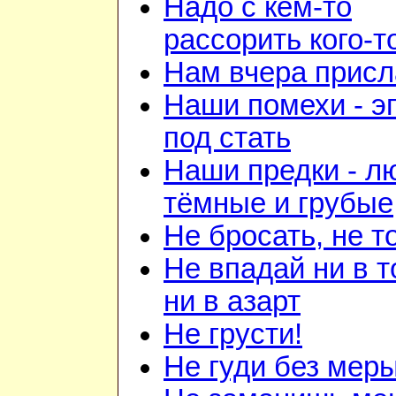
Надо с кем-то
рассорить кого-т
Нам вчера прис
Наши помехи - э
под стать
Наши предки - л
тёмные и грубые
Не бросать, не т
Не впадай ни в т
ни в азарт
Не грусти!
Не гуди без мер