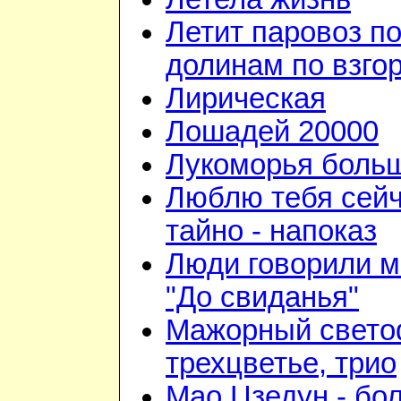
Летит паровоз п
долинам по взго
Лирическая
Лошадей 20000
Лукоморья больш
Люблю тебя сейч
тайно - напоказ
Люди говорили м
"До свиданья"
Мажорный свето
трехцветье, трио
Мао Цзедун - бо