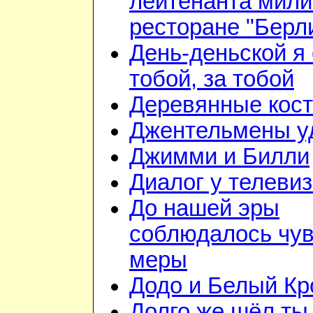
лейтенанта мили
ресторане "Берл
День-деньской я 
тобой, за тобой
Деревянные кос
Джентельмены у
Джимми и Билли
Диалог у телеви
До нашей эры
соблюдалось чув
меры
Додо и Белый Кр
Долго же шёл ты