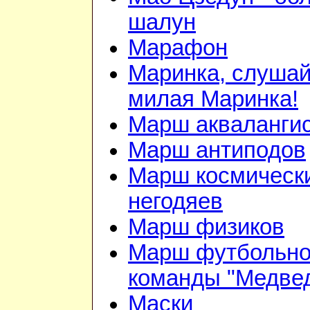
шалун
Марафон
Маринка, слушай
милая Маринка!
Марш акваланги
Марш антиподов
Марш космическ
негодяев
Марш физиков
Марш футбольн
команды "Медве
Маски