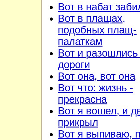
Вот в набат заби
Вот в плащах,
подобных плащ-
палаткам
Вот и разошлись 
дороги
Вот она, вот она
Вот что: жизнь -
прекрасна
Вот я вошел, и д
прикрыл
Вот я выпиваю, 