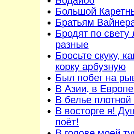
Бодайбо
Большой Каретн
Братьям Вайнер
Бродят по свету
разные
Бросьте скуку, ка
корку арбузную
Был побег на ры
В Азии, в Европе
В белье плотной 
В восторге я! Ду
поёт!
В голове моей ту