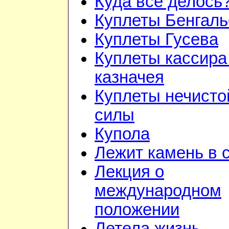
Куда всё делось
Куплеты Бенгаль
Куплеты Гусева
Куплеты кассира
казначея
Куплеты нечисто
силы
Купола
Лежит камень в 
Лекция о
международном
положении
Летела жизнь