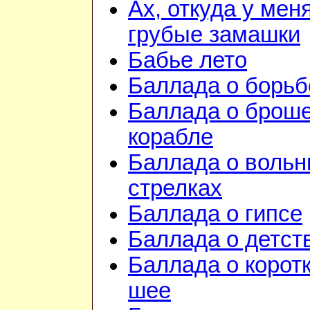
Ах, откуда у мен
грубые замашки
Бабье лето
Баллада о борьб
Баллада о брош
корабле
Баллада о воль
стрелках
Баллада о гипсе
Баллада о детст
Баллада о корот
шее