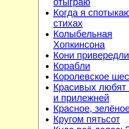
отыграю
Когда я спотыка
стихах
Колыбельная
Хопкинсона
Кони привередл
Корабли
Королевское шес
Красивых любят
и прилежней
Красное, зелёно
Кругом пятьсот