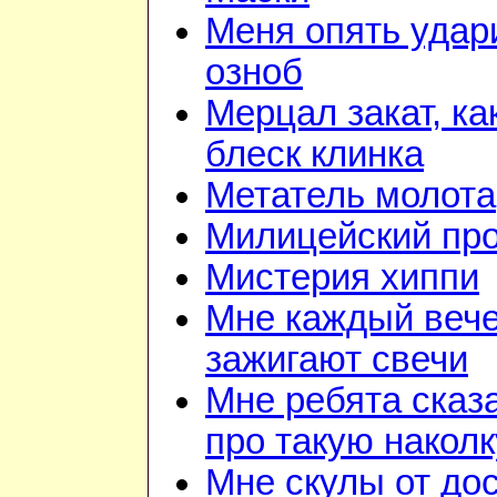
Меня опять удар
озноб
Мерцал закат, ка
блеск клинка
Метатель молота
Милицейский про
Мистерия хиппи
Мне каждый веч
зажигают свечи
Мне ребята сказ
про такую наколк
Мне скулы от до