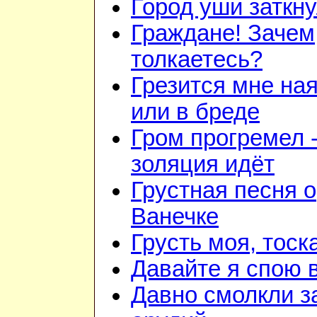
Город уши заткн
Граждане! Зачем
толкаетесь?
Грезится мне на
или в бреде
Гром прогремел 
золяция идёт
Грустная песня о
Ванечке
Грусть моя, тоск
Давайте я спою 
Давно смолкли з