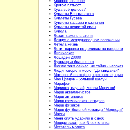
Красное, зелёное
Кругом пятьсот
Куда всё делось?
Куплеты Бенгальского
Куплеты Гусева
Куплеты кассира и казначея
Куплеты нечистой силы
Купола
Лежит камень в степи
Лекция о международном положении
Летела жизнь
Летит паровоз по долинам по взгорьям
Лирическая
Лошадей 20000
Лукоморья больше нет
Люблю тебя сейчас, не тайно - напоказ
Люди говорили морю: "До свиданья"
Мажорный светофор, трехцветье, трио
Мао Цзедун - большой шалун
Марафон
Маринка, слушай, милая Маринка!
Марш аквалангистов
Марш антиподов
Марш космических негодяев
Марш физиков
Марш футбольной команды "Медведи"
Маски
Меня опять ударило в озноб
Мерцал закат, как блеск клинка
Метатель молота