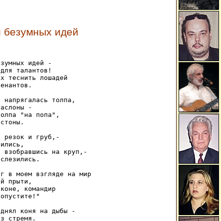
и безумных идей
зумных идей - 

для талантов! 

х теснить лошадей 

енантов. 

 напрягалась толпа, 

аслоны - 

олпа "на попа", 

стоны. 

 резок и груб,- 

ились, 

 взобравшись на круп,- 

слезились. 

г в моем взгляде на мир 

й прыти, 

коне, командир 

опустите!" 

днял коня на дыбы - 

з стремя. 
