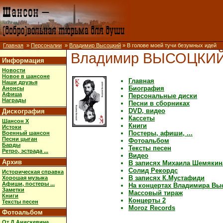
Главная
»
Персоналии
»
Владимир Высоцкий
» В голове моей тучи безумных идей
Владимир ВЫСОЦКИ
Информация
Новости
Новое в шансоне
Главная
Наши друзья
Биография
Анонсы
Афиша
Персональные диски
Награды
Песни в сборниках
DVD, видео
Дискография
Кассеты
Шансон X
Книги
Истоки
Постеры, афиши, ...
Военный шансон
Песни цыган
Фотоальбом
Барды
Тексты песен
Ретро, эстрада ...
Видео
Архив
В записях Михаила Шемякин
Солид Рекордс
Историческая справка
В записях К.Мустафиди
Хорошая музыка
Афиши, постеры ...
На концертах Владимира Вы
Заметки
Массовый тираж
Книги
Концерты 2
Тексты песен
Moroz Records
Фотоальбом
От Д.Анискевича