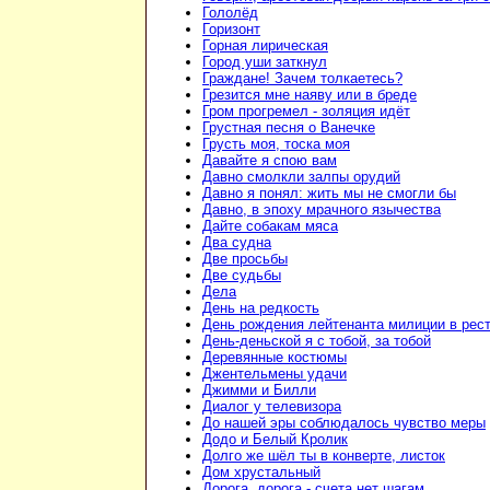
Гололёд
Горизонт
Горная лирическая
Город уши заткнул
Граждане! Зачем толкаетесь?
Грезится мне наяву или в бреде
Гром прогремел - золяция идёт
Грустная песня о Ванечке
Грусть моя, тоска моя
Давайте я спою вам
Давно смолкли залпы орудий
Давно я понял: жить мы не смогли бы
Давно, в эпоху мрачного язычества
Дайте собакам мяса
Два судна
Две просьбы
Две судьбы
Дела
День на редкость
День рождения лейтенанта милиции в рес
День-деньской я с тобой, за тобой
Деревянные костюмы
Джентельмены удачи
Джимми и Билли
Диалог у телевизора
До нашей эры соблюдалось чувство меры
Додо и Белый Кролик
Долго же шёл ты в конверте, листок
Дом хрустальный
Дорога, дорога - счета нет шагам