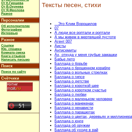
От Е.Гиршева
Тексты песен, стихи
От В.Окунева
От Я.Фролова
Разное
Персоналии
...Это Клим Ворошилов
Об исполнителях
07
Фотографии
А люди все роптали и роптали
Интервью
А мы живем в мертвящей пустоте
Разное
Агент 007
Ссылки
Аисты
Юр. справка
Антисемиты
Комната смеха
Ах, откуда у меня грубые замашки
Книга отзывов
Бабье лето
Написать письмо
Баллада о борьбе
Поиск
Баллада о брошенном корабле
Поиск по сайту
Баллада о вольных стрелках
Баллада о гипсе
Счётчики
Баллада о детстве
Баллада о короткой шее
Баллада о коротком счастье
Баллада о любви
Баллада о маленьком человеке
Баллада о манекенах
Баллада о ненависти
Баллада о парашютах
Баллада о цветах, деревьях и миллионер
Баллада о юнге
Баллада об оружии
Баллада об уходе в рай