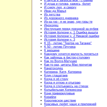
И вкусы и запросы мои - странны
И душа и голова, кажись, болит
И снизу лед, и сверху
Иван да Марья
Из детства
Из дорожного дневника
Из-за гор - я не знаю, где горы те
Иноходец
Инструкция перед поездкой за рубеж
История болезни ч. 1 Ошибка вышла
История болезни ч. 2 Никакой ошибки
История болезни ч. 3
К 15 - летию "Театра на Таганке"
К 50 - летию Плучека
К вершине
Каждому хочется малость погреться
Как зайдешь в бистро-столовку
Как по Волге-Матушке
Как-то раз, цитаты Мао прочитав
Канатоходец
Катерина, Катя, Катерина
Клич глашатаев
Когда я об стену
Когда я отпою и отыграю
Когда я спотыкаюсь на стихах
Колыбельная Хопкинсона
Кони привередливые
Корабли
Королевское шествие
Красивых любят чаще и прилежней