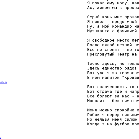
   Я пожал ему ногу, как
   Ах, живем мы в прекра
   Серый конь мне прощал
   Я пошел - предо мной 
   Ну, а мой командир на
   Музыканта с фамилией 
   Я свободное место лег
   После вялой незлой пе
   Всё не сгонят - не то
   Пресловутый Театр на 
   Тесно здесь, но тепло
   Здесь единство рядов 
   Вот уже я за термосом
   В нем напиток "кровав
чась
   Вот сплоченность-то г
   Вот отдача где и напр
   Все болеют за нас - н
   Монолит - без симптом
   Меня можно спокойно о
   Робок я перед сильным
   Но нельзя меня силою 
   Когда я на футбол пр
а