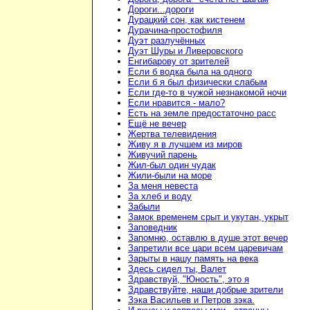
Дороги...дороги
Дурацкий сон, как кистенем
Дурачина-простофиля
Дуэт разлучённых
Дуэт Шуры и Ливеровского
Енгибарову от зрителей
Если б водка была на одного
Если б я был физически слабым
Если где-то в чужой незнакомой ночи
Если нравится - мало?
Есть на земле предостаточно расс
Ещё не вечер
Жертва телевидения
Живу я в лучшем из миров
Живучий парень
Жил-был один чудак
Жили-были на море
За меня невеста
За хлеб и воду
Забыли
Замок временем срыт и укутан, укрыт
Заповедник
Запомню, оставлю в душе этот вечер
Запретили все цари всем царевичам
Зарыты в нашу память на века
Здесь сидел ты, Валет
Здравствуй, "Юность", это я
Здравствуйте, наши добрые зрители
Зэка Васильев и Петров зэка.