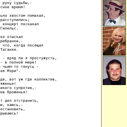
 руку судьбы,- 

сное время! 

ьно хвостом помахал, 

расступились; 

 концерт поскакал 

Гилельс. 

ко отыскал 

ребранки,- 

 что, когда посещал 

Таганке. 

 - вряд ли я простужусть, 

- в полной мере! 

 чьим-то тянусь - 

ая Мэри". 

де, вот уж где коллектив, 

яженье! 

икого супротив,- 

ов броженья! 

т дел отстранить, 

и, каюсь,- 

остановить, 

орываюсь! 