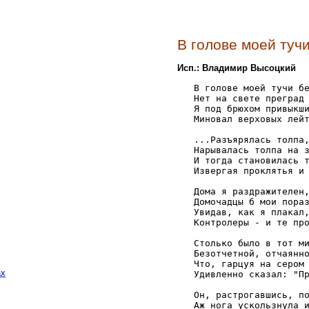
В голове моей туч
Исп.: Владимир Высоцкий
   В голове моей тучи бе
   Нет на свете преград 
   Я под брюхом привыкши
   Миновал верховых лейт
   ...Разъярялась толпа,
   Нарывалась толпа на з
   И тогда становилась т
   Извергая проклятья и 
   Дома я раздражителен,
   Домочадцы б мои пораз
   Увидав, как я плакал,
   Контролеры - и те про
   Столько было в тот ми
   Безотчетной, отчаянно
   Что, гарцуя на сером 
ах
   Удивленно сказал: "Пр
   Он, растрогавшись, по
   Аж нога ускользнула и