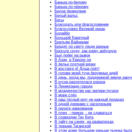
Банька по-белому
Банька по-чёрному
Белое безмолвие
Белый вальс
Бесы
Благодать или благословение
Благословен Великий океан
Бодайбо
Большой Каретный
Братьям Вайнерам
Бродят по свету люди разные
Бросьте скуку, как корку арбузную
Был побег на рывок
В Азии, в Европе ли
В белье плотной вязки
В восторге я! Душа поёт!
В голове моей тучи безумных идей
В день, когда мы, поддержкой земли зару
В куски разлетелася корона
В Ленинграде городе
В младенчестве нас матери пугали
В море слёз
В наш тесный круг не каждый попадал
В одной державе с населеньем
В палате наркоманов
В плен, - приказ, - не сдаваться
В созвездии Тау Кита
В тайгу на санях, на развалюхах
В тюрьме Таганской
В этом доме большом раньше пьянка был