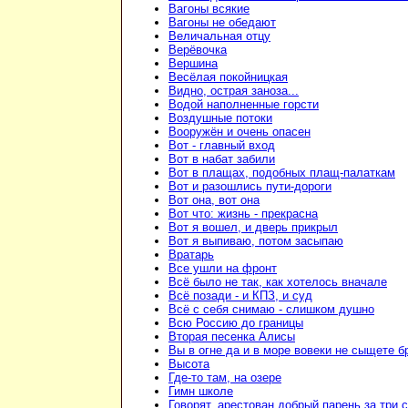
Вагоны всякие
Вагоны не обедают
Величальная отцу
Верёвочка
Вершина
Весёлая покойницкая
Видно, острая заноза...
Водой наполненные горсти
Воздушные потоки
Вооружён и очень опасен
Вот - главный вход
Вот в набат забили
Вот в плащах, подобных плащ-палаткам
Вот и разошлись пути-дороги
Вот она, вот она
Вот что: жизнь - прекрасна
Вот я вошел, и дверь прикрыл
Вот я выпиваю, потом засыпаю
Вратарь
Все ушли на фронт
Всё было не так, как хотелось вначале
Всё позади - и КПЗ, и суд
Всё с себя снимаю - слишком душно
Всю Россию до границы
Вторая песенка Алисы
Вы в огне да и в море вовеки не сыщете б
Высота
Где-то там, на озере
Гимн школе
Говорят, арестован добрый парень за три 