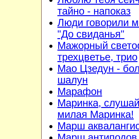
тайно - напоказ
Люди говорили м
"До свиданья"
Мажорный свето
трехцветье, трио
Мао Цзедун - бо
шалун
Марафон
Маринка, слушай
милая Маринка!
Марш акваланги
Марш антиподов