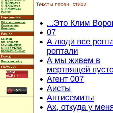
От Е.Гиршева
Тексты песен, стихи
От В.Окунева
От Я.Фролова
Разное
Персоналии
...Это Клим Вор
Об исполнителях
Фотографии
Интервью
07
Разное
А люди все ропт
Ссылки
Юр. справка
Комната смеха
Книга отзывов
роптали
Написать письмо
Поиск
А мы живем в
Поиск по сайту
Счётчики
мертвящей пусто
Агент 007
Аисты
Антисемиты
Ах, откуда у мен