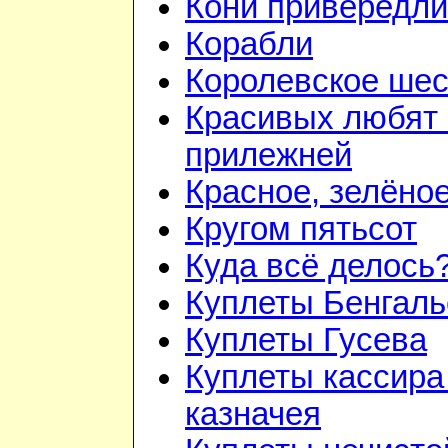
Кони привередл
Корабли
Королевское шес
Красивых любят
прилежней
Красное, зелёно
Кругом пятьсот
Куда всё делось
Куплеты Бенгаль
Куплеты Гусева
Куплеты кассира
казначея