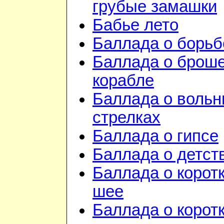
грубые замашки
Бабье лето
Баллада о борьб
Баллада о брош
корабле
Баллада о воль
стрелках
Баллада о гипсе
Баллада о детст
Баллада о корот
шее
Баллада о корот