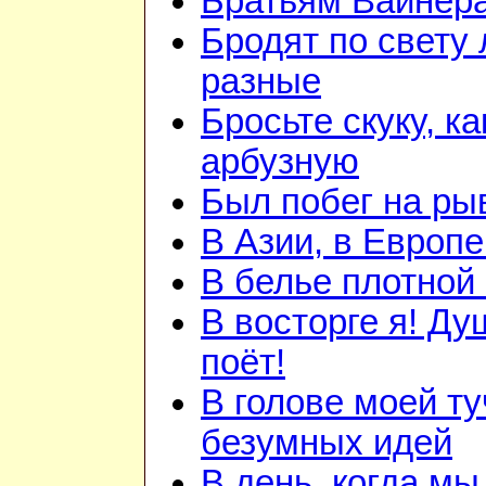
Братьям Вайнер
Бродят по свету
разные
Бросьте скуку, ка
арбузную
Был побег на ры
В Азии, в Европе
В белье плотной 
В восторге я! Ду
поёт!
В голове моей ту
безумных идей
В день, когда мы