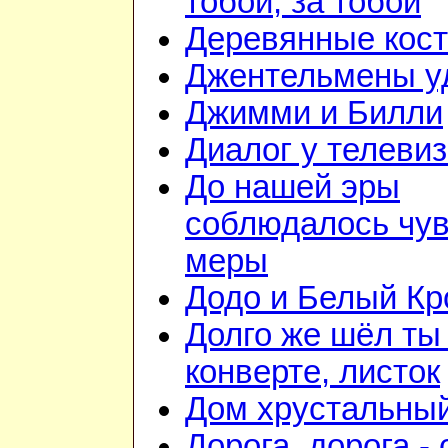
тобой, за тобой
Деревянные кос
Джентельмены у
Джимми и Билли
Диалог у телеви
До нашей эры
соблюдалось чув
меры
Додо и Белый Кр
Долго же шёл ты
конверте, листок
Дом хрустальны
Дорога, дорога - 