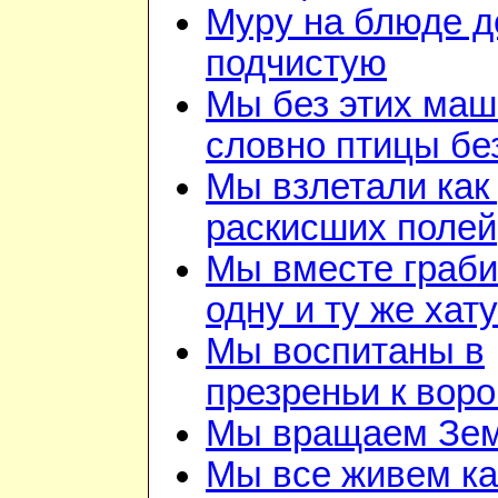
Муру на блюде 
подчистую
Мы без этих маш
словно птицы бе
Мы взлетали как 
раскисших полей
Мы вместе граб
одну и ту же хату
Мы воспитаны в
презреньи к воро
Мы вращаем Зе
Мы все живем ка