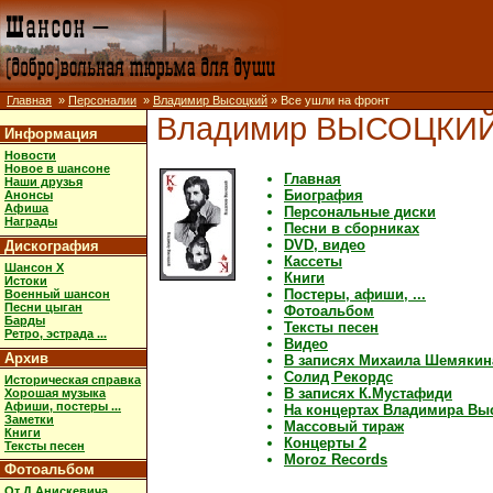
Главная
»
Персоналии
»
Владимир Высоцкий
» Все ушли на фронт
Владимир ВЫСОЦКИ
Информация
Новости
Новое в шансоне
Главная
Наши друзья
Биография
Анонсы
Афиша
Персональные диски
Награды
Песни в сборниках
DVD, видео
Дискография
Кассеты
Шансон X
Книги
Истоки
Постеры, афиши, ...
Военный шансон
Песни цыган
Фотоальбом
Барды
Тексты песен
Ретро, эстрада ...
Видео
Архив
В записях Михаила Шемякин
Солид Рекордс
Историческая справка
В записях К.Мустафиди
Хорошая музыка
Афиши, постеры ...
На концертах Владимира Вы
Заметки
Массовый тираж
Книги
Концерты 2
Тексты песен
Moroz Records
Фотоальбом
От Д.Анискевича