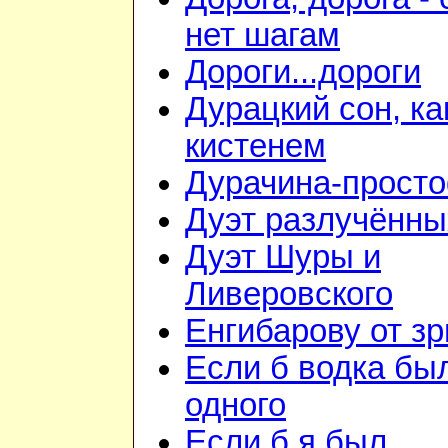
нет шагам
Дороги...дороги
Дурацкий сон, ка
кистенем
Дурачина-прост
Дуэт разлучённы
Дуэт Шуры и
Ливеровского
Енгибарову от з
Если б водка бы
одного
Если б я был