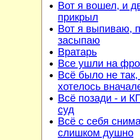
Вот я вошел, и д
прикрыл
Вот я выпиваю, 
засыпаю
Вратарь
Все ушли на фро
Всё было не так,
хотелось вначал
Всё позади - и К
суд
Всё с себя снима
слишком душно