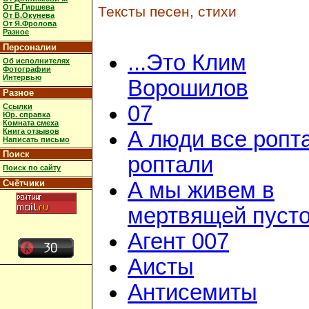
От Е.Гиршева
Тексты песен, стихи
От В.Окунева
От Я.Фролова
Разное
Персоналии
...Это Клим
Об исполнителях
Фотографии
Интервью
Ворошилов
Разное
07
Ссылки
Юр. справка
Комната смеха
Книга отзывов
А люди все ропт
Написать письмо
Поиск
роптали
Поиск по сайту
Счётчики
А мы живем в
мертвящей пусто
Агент 007
Аисты
Антисемиты