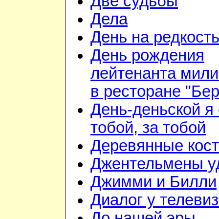
Две судьбы
Дела
День на редкост
День рождения
лейтенанта мил
в ресторане "Бе
День-деньской я 
тобой, за тобой
Деревянные кос
Джентельмены у
Джимми и Билли
Диалог у телеви
До нашей эры