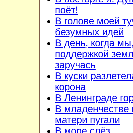
поёт!
В голове моей ту
безумных идей
В день, когда мы
поддержкой зем
заручась
В куски разлетел
корона
В Ленинграде го
В младенчестве 
матери пугали
В море слёз