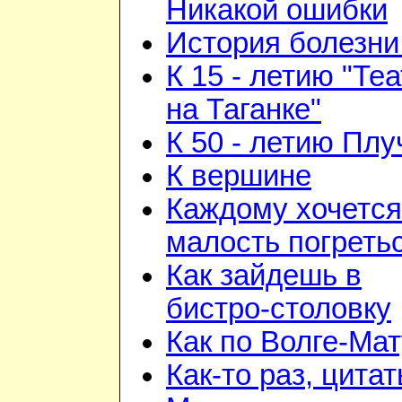
Никакой ошибки
История болезни 
К 15 - летию "Те
на Таганке"
К 50 - летию Плу
К вершине
Каждому хочется
малость погреть
Как зайдешь в
бистро-столовку
Как по Волге-Ма
Как-то раз, цита