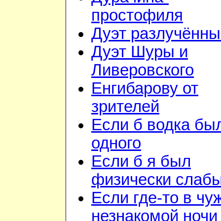
простофиля
Дуэт разлучённы
Дуэт Шуры и
Ливеровского
Енгибарову от
зрителей
Если б водка бы
одного
Если б я был
физически слаб
Если где-то в чу
незнакомой ночи