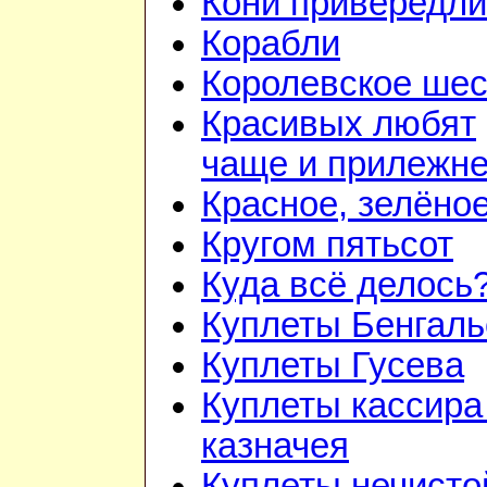
Кони привередл
Корабли
Королевское шес
Красивых любят
чаще и прилежн
Красное, зелёно
Кругом пятьсот
Куда всё делось
Куплеты Бенгаль
Куплеты Гусева
Куплеты кассира
казначея
Куплеты нечисто