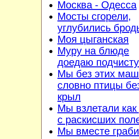
Москва - Одесса
Мосты сгорели,
углубились брод
Моя цыганская
Муру на блюде
доедаю подчист
Мы без этих маш
словно птицы бе
крыл
Мы взлетали как 
с раскисших пол
Мы вместе граб