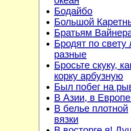
океан
Бодайбо
Большой Каретн
Братьям Вайнер
Бродят по свету
разные
Бросьте скуку, ка
корку арбузную
Был побег на ры
В Азии, в Европе
В белье плотной
вязки
В восторге я! Ду