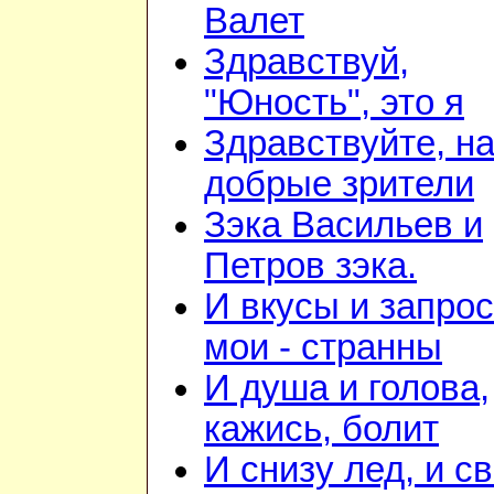
Валет
Здравствуй,
"Юность", это я
Здравствуйте, н
добрые зрители
Зэка Васильев и
Петров зэка.
И вкусы и запро
мои - странны
И душа и голова,
кажись, болит
И снизу лед, и с