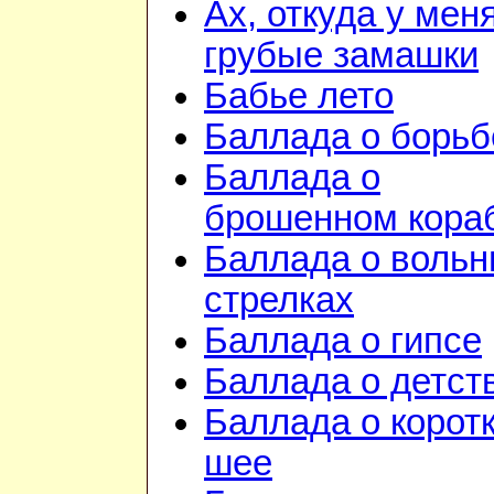
Ах, откуда у мен
грубые замашки
Бабье лето
Баллада о борьб
Баллада о
брошенном кора
Баллада о воль
стрелках
Баллада о гипсе
Баллада о детст
Баллада о корот
шее