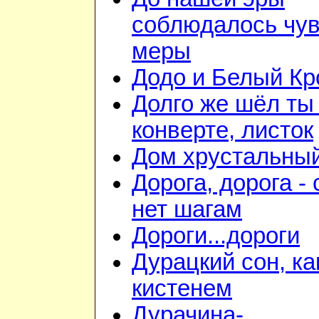
соблюдалось чув
меры
Додо и Белый Кр
Долго же шёл ты
конверте, листок
Дом хрустальны
Дорога, дорога - 
нет шагам
Дороги...дороги
Дурацкий сон, ка
кистенем
Дурачина-