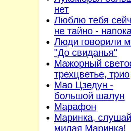
нет
Люблю тебя сейч
не тайно - напок
Люди говорили м
"До свиданья"
Мажорный свето
трехцветье, трио
Мао Цзедун -
большой шалун
Марафон
Маринка, слушай
милая Маринка!