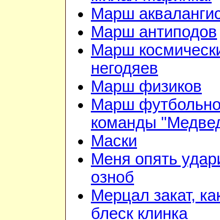
Марш акваланги
Марш антиподов
Марш космическ
негодяев
Марш физиков
Марш футбольн
команды "Медве
Маски
Меня опять удар
озноб
Мерцал закат, ка
блеск клинка