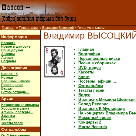
Главная
»
Персоналии
»
Владимир Высоцкий
» Город уши заткнул
Владимир ВЫСОЦКИ
Информация
Новости
Новое в шансоне
Главная
Наши друзья
Биография
Анонсы
Афиша
Персональные диски
Награды
Песни в сборниках
DVD, видео
Дискография
Кассеты
Шансон X
Книги
Истоки
Постеры, афиши, ...
Военный шансон
Песни цыган
Фотоальбом
Барды
Тексты песен
Ретро, эстрада ...
Видео
Архив
В записях Михаила Шемякин
Солид Рекордс
Историческая справка
В записях К.Мустафиди
Хорошая музыка
Афиши, постеры ...
На концертах Владимира Вы
Заметки
Массовый тираж
Книги
Концерты 2
Тексты песен
Moroz Records
Фотоальбом
От Д.Анискевича