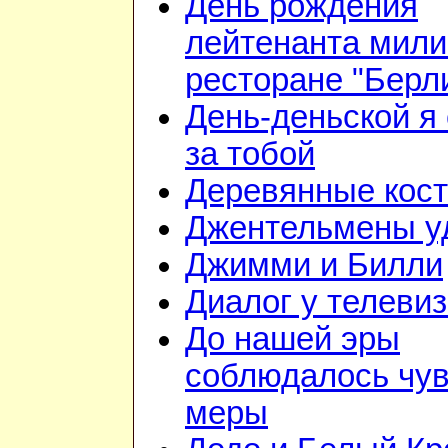
День рождения
лейтенанта мили
ресторане "Берл
День-деньской я 
за тобой
Деревянные кос
Джентельмены у
Джимми и Билли
Диалог у телеви
До нашей эры
соблюдалось чув
меры