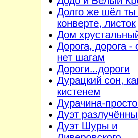
Додо и Белый Кр
Долго же шёл ты
конверте, листок
Дом хрустальны
Дорога, дорога - 
нет шагам
Дороги...дороги
Дурацкий сон, ка
кистенем
Дурачина-прост
Дуэт разлучённы
Дуэт Шуры и
Ливеровского