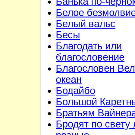
Банька по-чёрно
Белое безмолви
Белый вальс
Бесы
Благодать или
благословение
Благословен Вел
океан
Бодайбо
Большой Каретн
Братьям Вайнер
Бродят по свету