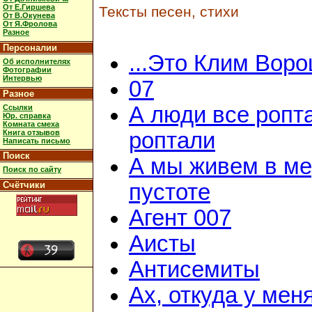
От Е.Гиршева
Тексты песен, стихи
От В.Окунева
От Я.Фролова
Разное
Персоналии
...Это Клим Вор
Об исполнителях
Фотографии
Интервью
07
Разное
А люди все ропт
Ссылки
Юр. справка
Комната смеха
Книга отзывов
роптали
Написать письмо
Поиск
А мы живем в м
Поиск по сайту
Счётчики
пустоте
Агент 007
Аисты
Антисемиты
Ах, откуда у мен