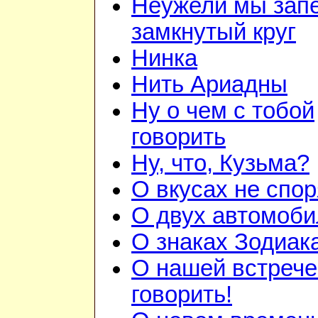
Неужели мы зап
замкнутый круг
Нинка
Нить Ариадны
Ну о чем с тобой
говорить
Ну, что, Кузьма?
О вкусах не спор
О двух автомоби
О знаках Зодиак
О нашей встрече
говорить!