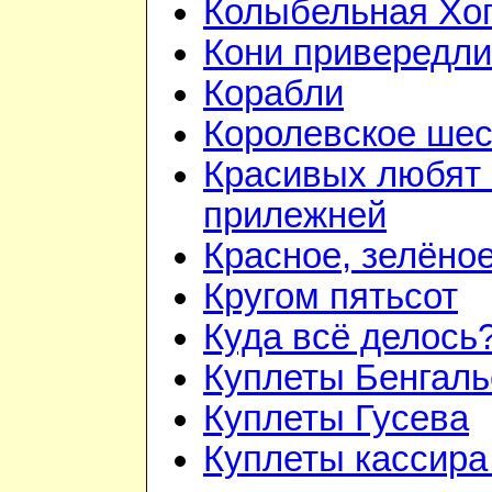
Колыбельная Хо
Кони привередл
Корабли
Королевское шес
Красивых любят
прилежней
Красное, зелёно
Кругом пятьсот
Куда всё делось
Куплеты Бенгаль
Куплеты Гусева
Куплеты кассира