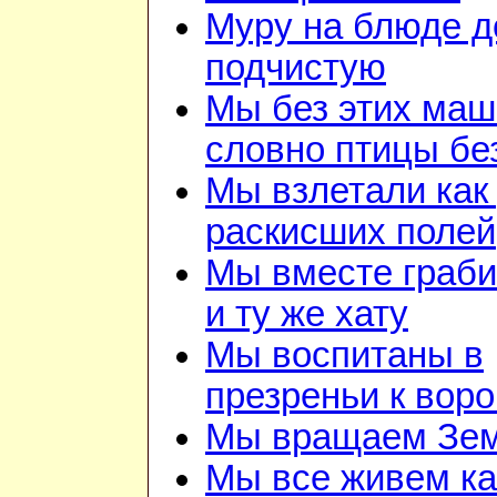
Муру на блюде 
подчистую
Мы без этих маш
словно птицы бе
Мы взлетали как 
раскисших полей
Мы вместе граби
и ту же хату
Мы воспитаны в
презреньи к воро
Мы вращаем Зе
Мы все живем ка