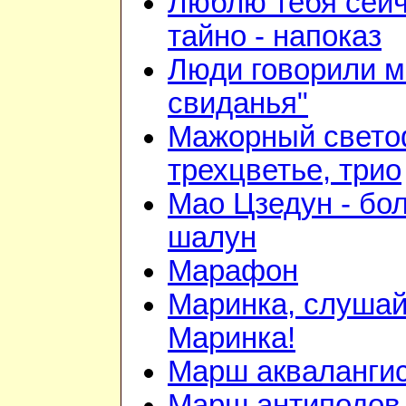
Люблю тебя сейч
тайно - напоказ
Люди говорили м
свиданья"
Мажорный свето
трехцветье, трио
Мао Цзедун - бо
шалун
Марафон
Маринка, слушай
Маринка!
Марш акваланги
Марш антиподов