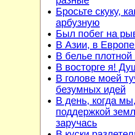
разные
Бросьте скуку, ка
арбузную
Был побег на ры
В Азии, в Европе
В белье плотной 
В восторге я! Ду
В голове моей ту
безумных идей
В день, когда мы
поддержкой зем
заручась
В куски разлетел