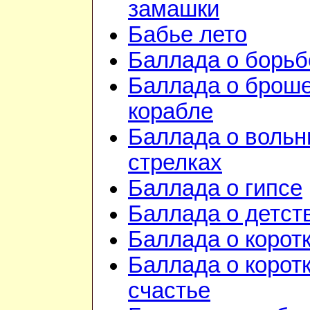
замашки
Бабье лето
Баллада о борьб
Баллада о брош
корабле
Баллада о воль
стрелках
Баллада о гипсе
Баллада о детст
Баллада о корот
Баллада о корот
счастье