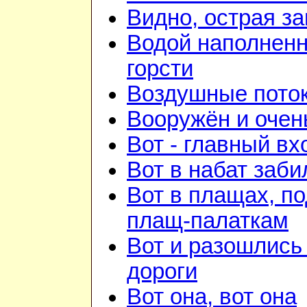
Видно, острая зан
Водой наполнен
горсти
Воздушные пото
Вооружён и очен
Вот - главный вх
Вот в набат заби
Вот в плащах, п
плащ-палаткам
Вот и разошлись 
дороги
Вот она, вот она