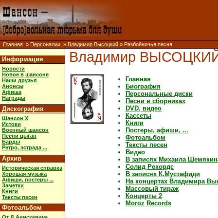
Главная
»
Персоналии
»
Владимир Высоцкий
» Разбойничья песня
Владимир ВЫСОЦКИ
Информация
Новости
Новое в шансоне
Главная
Наши друзья
Биография
Анонсы
Афиша
Персональные диски
Награды
Песни в сборниках
DVD, видео
Дискография
Кассеты
Шансон X
Книги
Истоки
Постеры, афиши, ...
Военный шансон
Песни цыган
Фотоальбом
Барды
Тексты песен
Ретро, эстрада ...
Видео
Архив
В записях Михаила Шемякин
Солид Рекордс
Историческая справка
В записях К.Мустафиди
Хорошая музыка
Афиши, постеры ...
На концертах Владимира Вы
Заметки
Массовый тираж
Книги
Концерты 2
Тексты песен
Moroz Records
Фотоальбом
От Д.Анискевича