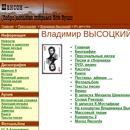
Главная
»
Персоналии
»
Владимир Высоцкий
» Из детства
Владимир ВЫСОЦКИ
Информация
Новости
Новое в шансоне
Главная
Наши друзья
Биография
Анонсы
Афиша
Персональные диски
Награды
Песни в сборниках
DVD, видео
Дискография
Кассеты
Шансон X
Книги
Истоки
Постеры, афиши, ...
Военный шансон
Песни цыган
Фотоальбом
Барды
Тексты песен
Ретро, эстрада ...
Видео
Архив
В записях Михаила Шемякин
Солид Рекордс
Историческая справка
В записях К.Мустафиди
Хорошая музыка
Афиши, постеры ...
На концертах Владимира Вы
Заметки
Массовый тираж
Книги
Концерты 2
Тексты песен
Moroz Records
Фотоальбом
От Д.Анискевича