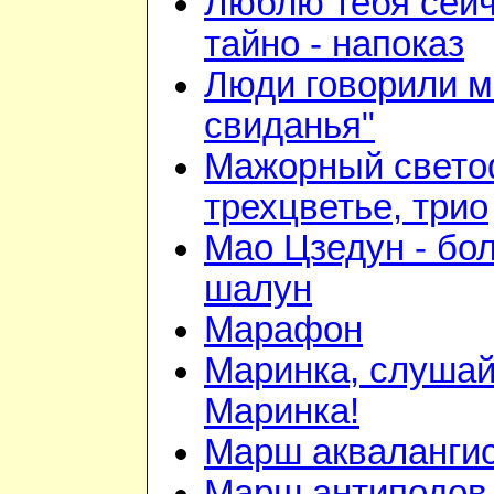
Люблю тебя сейч
тайно - напоказ
Люди говорили м
свиданья"
Мажорный свето
трехцветье, трио
Мао Цзедун - бо
шалун
Марафон
Маринка, слушай
Маринка!
Марш акваланги
Марш антиподов