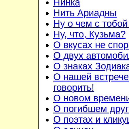
Нинка
Нить Ариадны
Ну о чем с тобой
Ну, что, Кузьма?
О вкусах не спор
О двух автомоби
О знаках Зодиак
О нашей встрече
говорить!
О новом времен
О погибшем друг
О поэтах и клик