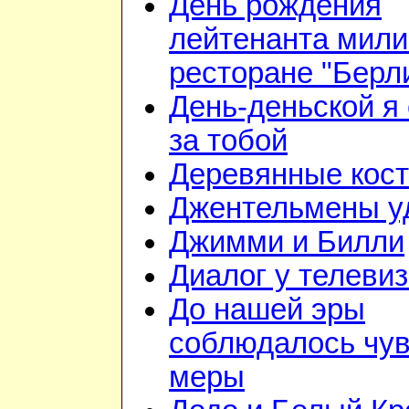
День рождения
лейтенанта мили
ресторане "Берл
День-деньской я 
за тобой
Деревянные кос
Джентельмены у
Джимми и Билли
Диалог у телеви
До нашей эры
соблюдалось чув
меры