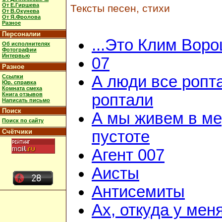
От Е.Гиршева
Тексты песен, стихи
От В.Окунева
От Я.Фролова
Разное
Персоналии
...Это Клим Вор
Об исполнителях
Фотографии
Интервью
07
Разное
А люди все ропт
Ссылки
Юр. справка
Комната смеха
Книга отзывов
роптали
Написать письмо
Поиск
А мы живем в м
Поиск по сайту
Счётчики
пустоте
Агент 007
Аисты
Антисемиты
Ах, откуда у мен