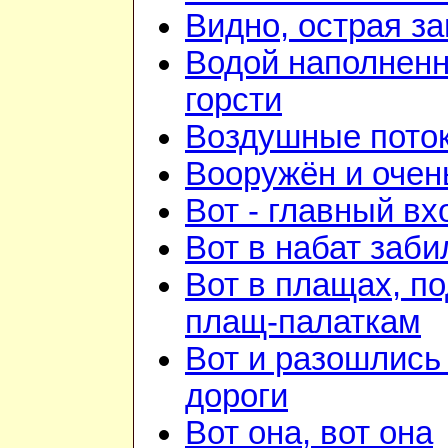
Видно, острая зан
Водой наполнен
горсти
Воздушные пото
Вооружён и очен
Вот - главный вх
Вот в набат заби
Вот в плащах, п
плащ-палаткам
Вот и разошлись 
дороги
Вот она, вот она