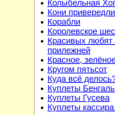
Колыбельная Хо
Кони привередл
Корабли
Королевское шес
Красивых любят
прилежней
Красное, зелёно
Кругом пятьсот
Куда всё делось
Куплеты Бенгаль
Куплеты Гусева
Куплеты кассира