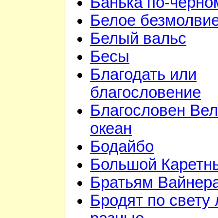
Банька по-чёрно
Белое безмолви
Белый вальс
Бесы
Благодать или
благословение
Благословен Вел
океан
Бодайбо
Большой Каретн
Братьям Вайнер
Бродят по свету