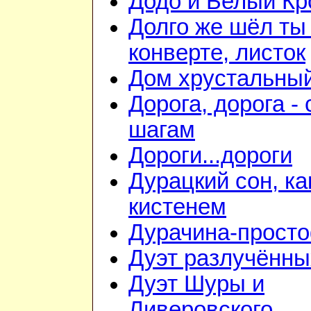
Додо и Белый Кр
Долго же шёл ты
конверте, листок
Дом хрустальны
Дорога, дорога - 
шагам
Дороги...дороги
Дурацкий сон, ка
кистенем
Дурачина-прост
Дуэт разлучённы
Дуэт Шуры и
Ливеровского