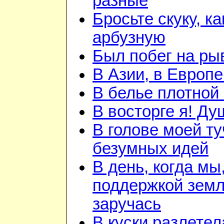
разные
Бросьте скуку, ка
арбузную
Был побег на ры
В Азии, в Европе
В белье плотной 
В восторге я! Ду
В голове моей ту
безумных идей
В день, когда мы
поддержкой зем
заручась
В куски разлетел