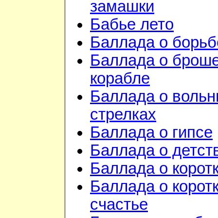
замашки
Бабье лето
Баллада о борьб
Баллада о брош
корабле
Баллада о воль
стрелках
Баллада о гипсе
Баллада о детст
Баллада о корот
Баллада о корот
счастье