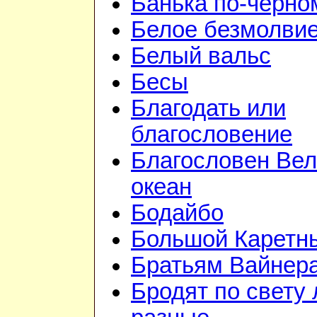
Банька по-чёрно
Белое безмолви
Белый вальс
Бесы
Благодать или
благословение
Благословен Вел
океан
Бодайбо
Большой Каретн
Братьям Вайнер
Бродят по свету