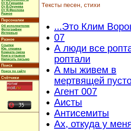
От Е.Гиршева
Тексты песен, стихи
От В.Окунева
От Я.Фролова
Разное
Персоналии
...Это Клим Вор
Об исполнителях
Фотографии
Интервью
07
Разное
А люди все ропт
Ссылки
Юр. справка
Комната смеха
Книга отзывов
роптали
Написать письмо
Поиск
А мы живем в
Поиск по сайту
Счётчики
мертвящей пусто
Агент 007
Аисты
Антисемиты
Ах, откуда у мен