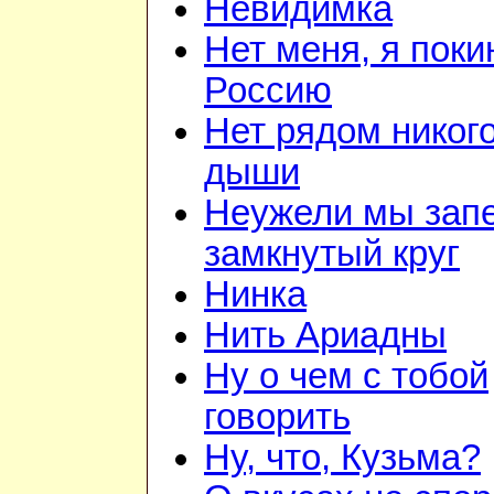
Невидимка
Нет меня, я поки
Россию
Нет рядом никого
дыши
Неужели мы зап
замкнутый круг
Нинка
Нить Ариадны
Ну о чем с тобой
говорить
Ну, что, Кузьма?