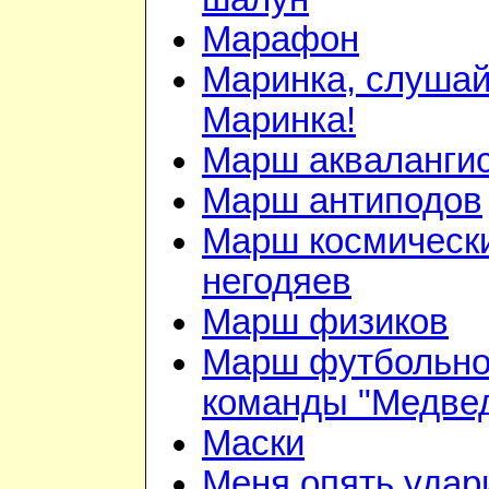
Марафон
Маринка, слушай
Маринка!
Марш акваланги
Марш антиподов
Марш космическ
негодяев
Марш физиков
Марш футбольн
команды "Медве
Маски
Меня опять удар