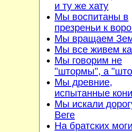
и ту же хату
Мы воспитаны в
презреньи к воро
Мы вращаем Зе
Мы все живем ка
Мы говорим не
"штормы", а "шт
Мы древние,
испытанные кон
Мы искали дорог
Веге
На братских мог