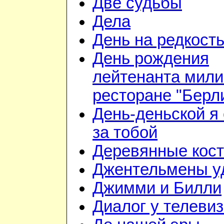
Две судьбы
Дела
День на редкост
День рождения
лейтенанта мили
ресторане "Берл
День-деньской я 
за тобой
Деревянные кос
Джентельмены у
Джимми и Билли
Диалог у телеви