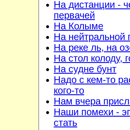
На дистанции - ч
первачей
На Колыме
На нейтральной 
На реке ль, на о
На стол колоду, 
На судне бунт
Надо с кем-то ра
кого-то
Нам вчера прис
Наши помехи - э
стать