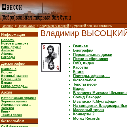
Главная
»
Персоналии
»
Владимир Высоцкий
» Дурацкий сон, как кистенем
Владимир ВЫСОЦКИ
Информация
Новости
Новое в шансоне
Главная
Наши друзья
Биография
Анонсы
Афиша
Персональные диски
Награды
Песни в сборниках
DVD, видео
Дискография
Кассеты
Шансон X
Книги
Истоки
Постеры, афиши, ...
Военный шансон
Песни цыган
Фотоальбом
Барды
Тексты песен
Ретро, эстрада ...
Видео
Архив
В записях Михаила Шемякин
Солид Рекордс
Историческая справка
В записях К.Мустафиди
Хорошая музыка
Афиши, постеры ...
На концертах Владимира Вы
Заметки
Массовый тираж
Книги
Концерты 2
Тексты песен
Moroz Records
Фотоальбом
От Д.Анискевича