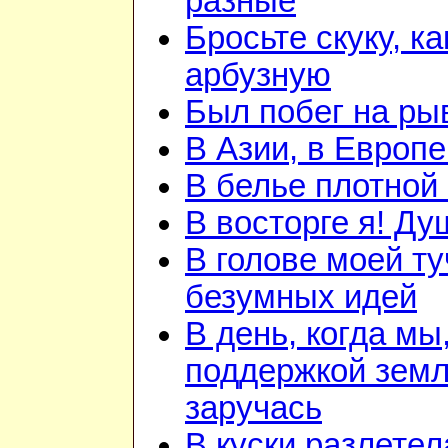
разные
Бросьте скуку, ка
арбузную
Был побег на ры
В Азии, в Европе
В белье плотной 
В восторге я! Ду
В голове моей ту
безумных идей
В день, когда мы
поддержкой зем
заручась
В куски разлетел