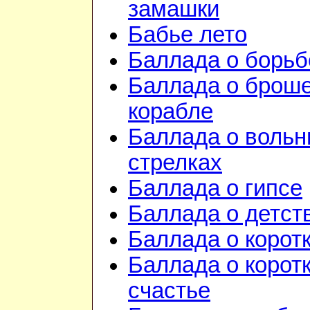
замашки
Бабье лето
Баллада о борьб
Баллада о брош
корабле
Баллада о воль
стрелках
Баллада о гипсе
Баллада о детст
Баллада о корот
Баллада о корот
счастье