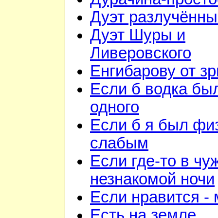
Дуэт разлучённы
Дуэт Шуры и
Ливеровского
Енгибарову от з
Если б водка бы
одного
Если б я был фи
слабым
Если где-то в чу
незнакомой ночи
Если нравится -
Есть на земле