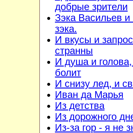
добрые зрители
Зэка Васильев и
зэка.
И вкусы и запрос
странны
И душа и голова,
болит
И снизу лед, и с
Иван да Марья
Из детства
Из дорожного дн
Из-за гор - я не 