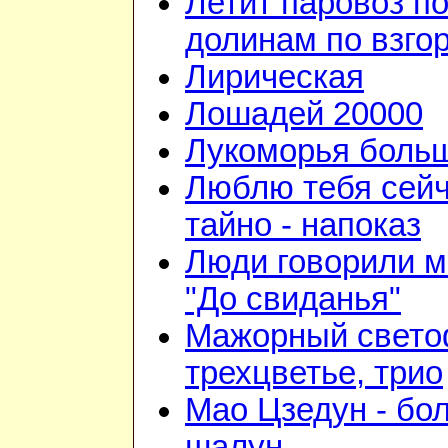
Летит паровоз п
долинам по взго
Лирическая
Лошадей 20000
Лукоморья больш
Люблю тебя сейч
тайно - напоказ
Люди говорили м
"До свиданья"
Мажорный свето
трехцветье, трио
Мао Цзедун - бо
шалун