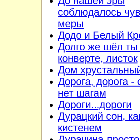
До нашей эры
соблюдалось чув
меры
Додо и Белый Кр
Долго же шёл ты
конверте, листок
Дом хрустальны
Дорога, дорога - 
нет шагам
Дороги...дороги
Дурацкий сон, ка
кистенем
Дурачина-прост