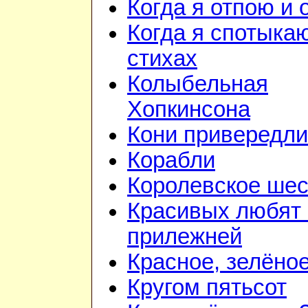
Когда я отпою и
Когда я спотыка
стихах
Колыбельная
Хопкинсона
Кони привередл
Корабли
Королевское шес
Красивых любят
прилежней
Красное, зелёно
Кругом пятьсот