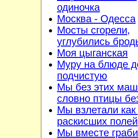
одиночка
Москва - Одесса
Мосты сгорели,
углубились брод
Моя цыганская
Муру на блюде 
подчистую
Мы без этих маш
словно птицы бе
Мы взлетали как 
раскисших полей
Мы вместе граби