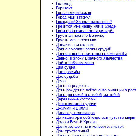
Гололёд
Горизонт
Горная лирическая
Город уши заткнул
Граждане! Зачем толкаетесь?
Грезится мне наяву или в бреде
Гром прогремел - золяция идёт
Грустная песня о Ванечке
Грусть моя, тоска моя
Давайте я спою вам
Давно смолкли залпы орудий
Давно я понял: жить мы не смогли бы
Давно, в эпоху мрачного язычества
Дайте собакам мяса
Два судна
Две просьбы
Две судьбы
Дела
День на редкость
День рождения лейтенанта милиции в рес
День-деньской я с тобой, за тобой
Деревянные костюмы
Джентельмены удачи
Джимми и Билли
Диалог у телевизора
До нашей эры соблюдалось чувство меры
Додо и Белый Кролик
Долго же шёл ты в конверте, листок
Дом хрустальный
Дорога, дорога - счета нет шагам