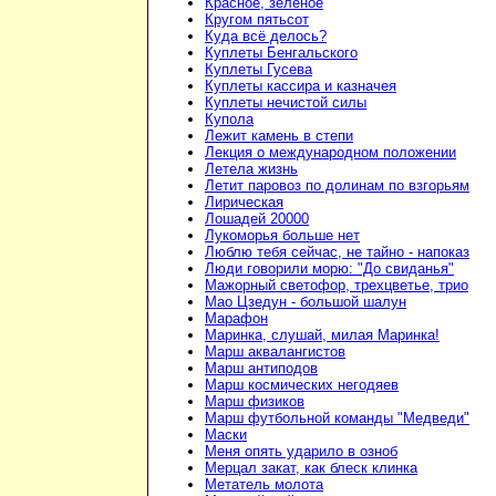
Красное, зелёное
Кругом пятьсот
Куда всё делось?
Куплеты Бенгальского
Куплеты Гусева
Куплеты кассира и казначея
Куплеты нечистой силы
Купола
Лежит камень в степи
Лекция о международном положении
Летела жизнь
Летит паровоз по долинам по взгорьям
Лирическая
Лошадей 20000
Лукоморья больше нет
Люблю тебя сейчас, не тайно - напоказ
Люди говорили морю: "До свиданья"
Мажорный светофор, трехцветье, трио
Мао Цзедун - большой шалун
Марафон
Маринка, слушай, милая Маринка!
Марш аквалангистов
Марш антиподов
Марш космических негодяев
Марш физиков
Марш футбольной команды "Медведи"
Маски
Меня опять ударило в озноб
Мерцал закат, как блеск клинка
Метатель молота