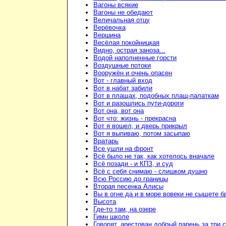
Вагоны всякие
Вагоны не обедают
Величальная отцу
Верёвочка
Вершина
Весёлая покойницкая
Видно, острая заноза...
Водой наполненные горсти
Воздушные потоки
Вооружён и очень опасен
Вот - главный вход
Вот в набат забили
Вот в плащах, подобных плащ-палаткам
Вот и разошлись пути-дороги
Вот она, вот она
Вот что: жизнь - прекрасна
Вот я вошел, и дверь прикрыл
Вот я выпиваю, потом засыпаю
Вратарь
Все ушли на фронт
Всё было не так, как хотелось вначале
Всё позади - и КПЗ, и суд
Всё с себя снимаю - слишком душно
Всю Россию до границы
Вторая песенка Алисы
Вы в огне да и в море вовеки не сыщете б
Высота
Где-то там, на озере
Гимн школе
Говорят, арестован добрый парень за три 