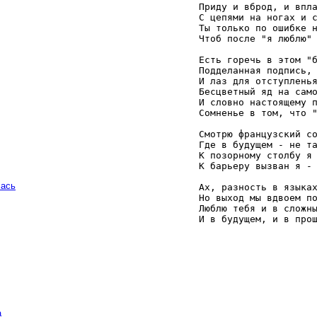
   Приду и вброд, и впла
   С цепями на ногах и с
   Ты только по ошибке н
   Чтоб после "я люблю" 
   Есть горечь в этом "б
   Подделанная подпись, 
   И лаз для отступленья
   Бесцветный яд на само
   И словно настоящему п
   Сомненье в том, что "
   Смотрю французский со
   Где в будущем - не та
   К позорному столбу я 
   К барьеру вызван я - 
чась
   Ах, разность в языках
   Но выход мы вдвоем по
   Люблю тебя и в сложны
   И в будущем, и в про
а