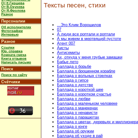
От Е.Гиршева
Тексты песен, стихи
От В.Окунева
От Я.Фролова
Разное
Персоналии
...Это Клим Ворошилов
Об исполнителях
07
Фотографии
А люди все роптали и роптали
Интервью
А мы живем в мертвящей пустоте
Разное
Агент 007
Ссылки
Аисты
Юр. справка
Антисемиты
Комната смеха
Ах, откуда у меня грубые замашки
Книга отзывов
Бабье лето
Написать письмо
Баллада о борьбе
Поиск
Баллада о брошенном корабле
Поиск по сайту
Баллада о вольных стрелках
Баллада о гипсе
Счётчики
Баллада о детстве
Баллада о короткой шее
Баллада о коротком счастье
Баллада о любви
Баллада о маленьком человеке
Баллада о манекенах
Баллада о ненависти
Баллада о парашютах
Баллада о цветах, деревьях и миллионер
Баллада о юнге
Баллада об оружии
Баллада об уходе в рай