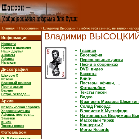
Главная
»
Персоналии
»
Владимир Высоцкий
» Люблю тебя сейчас, не тайно - напок
Владимир ВЫСОЦКИ
Информация
Новости
Новое в шансоне
Главная
Наши друзья
Биография
Анонсы
Афиша
Персональные диски
Награды
Песни в сборниках
DVD, видео
Дискография
Кассеты
Шансон X
Книги
Истоки
Постеры, афиши, ...
Военный шансон
Песни цыган
Фотоальбом
Барды
Тексты песен
Ретро, эстрада ...
Видео
Архив
В записях Михаила Шемякин
Солид Рекордс
Историческая справка
В записях К.Мустафиди
Хорошая музыка
Афиши, постеры ...
На концертах Владимира Вы
Заметки
Массовый тираж
Книги
Концерты 2
Тексты песен
Moroz Records
Фотоальбом
От Д.Анискевича