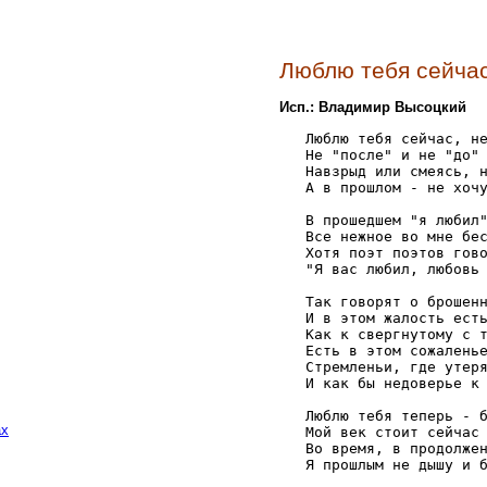
Люблю тебя сейчас,
Исп.: Владимир Высоцкий
   Люблю тебя сейчас, не
   Не "после" и не "до" 
   Навзрыд или смеясь, н
   А в прошлом - не хочу
   В прошедшем "я любил"
   Все нежное во мне бес
   Хотя поэт поэтов гово
   "Я вас любил, любовь 
   Так говорят о брошенн
   И в этом жалость есть
   Как к свергнутому с т
   Есть в этом сожаленье
   Стремленьи, где утеря
   И как бы недоверье к 
   Люблю тебя теперь - б
ах
   Мой век стоит сейчас 
   Во время, в продолжен
   Я прошлым не дышу и б