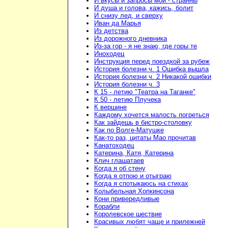
И вкусы и запросы мои - странны
И душа и голова, кажись, болит
И снизу лед, и сверху
Иван да Марья
Из детства
Из дорожного дневника
Из-за гор - я не знаю, где горы те
Иноходец
Инструкция перед поездкой за рубеж
История болезни ч. 1 Ошибка вышла
История болезни ч. 2 Никакой ошибки
История болезни ч. 3
К 15 - летию "Театра на Таганке"
К 50 - летию Плучека
К вершине
Каждому хочется малость погреться
Как зайдешь в бистро-столовку
Как по Волге-Матушке
Как-то раз, цитаты Мао прочитав
Канатоходец
Катерина, Катя, Катерина
Клич глашатаев
Когда я об стену
Когда я отпою и отыграю
Когда я спотыкаюсь на стихах
Колыбельная Хопкинсона
Кони привередливые
Корабли
Королевское шествие
Красивых любят чаще и прилежней