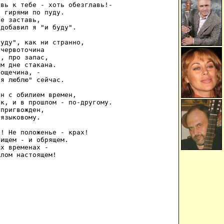
вь к тебе - хоть обезглавь!- 

 гирями по пуду. 

е заставь, 

добавил я "и буду". 

уду", как ни странно, 

червоточина 

, про запас, 

м дне стакана. 

ощечина, - 

я люблю" сейчас. 

н с обилием времен, 

к, и в прошлом - по-другому. 

пригвожден, 

языковому. 

! Не положенье - крах! 

ищем - и обрящем. 

х временах - 

шлом настоящем! 