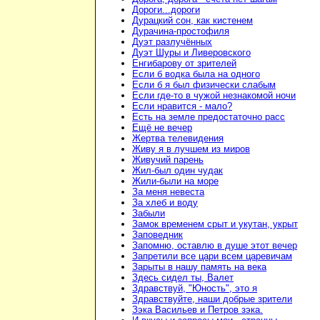
Дороги...дороги
Дурацкий сон, как кистенем
Дурачина-простофиля
Дуэт разлучённых
Дуэт Шуры и Ливеровского
Енгибарову от зрителей
Если б водка была на одного
Если б я был физически слабым
Если где-то в чужой незнакомой ночи
Если нравится - мало?
Есть на земле предостаточно расс
Ещё не вечер
Жертва телевидения
Живу я в лучшем из миров
Живучий парень
Жил-был один чудак
Жили-были на море
За меня невеста
За хлеб и воду
Забыли
Замок временем срыт и укутан, укрыт
Заповедник
Запомню, оставлю в душе этот вечер
Запретили все цари всем царевичам
Зарыты в нашу память на века
Здесь сидел ты, Валет
Здравствуй, "Юность", это я
Здравствуйте, наши добрые зрители
Зэка Васильев и Петров зэка.