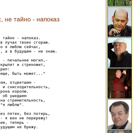
 не тайно - напоказ
 тайно - напоказ. 

в лучах твоих сгораю. 

о я люблю сейчас, 

, а в будущем - не знаю. 

 - печальнее могил,- 

крылит и стреножит, 

рил: 

еще, быть может..." 

ом, отцветшем - 

 и снисходительность, 

рона королю. 

 об ушедшем 

на стремительность, 

"я люблю". 

ез пятен, без потерь, 

- я вен не перережу! 

ие, теперь - 

удущим не брежу. 
