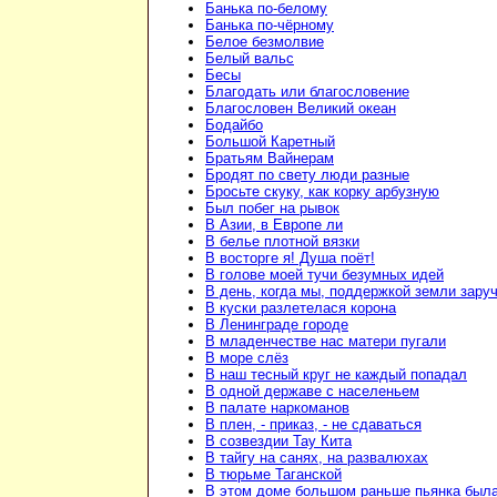
Банька по-белому
Банька по-чёрному
Белое безмолвие
Белый вальс
Бесы
Благодать или благословение
Благословен Великий океан
Бодайбо
Большой Каретный
Братьям Вайнерам
Бродят по свету люди разные
Бросьте скуку, как корку арбузную
Был побег на рывок
В Азии, в Европе ли
В белье плотной вязки
В восторге я! Душа поёт!
В голове моей тучи безумных идей
В день, когда мы, поддержкой земли зару
В куски разлетелася корона
В Ленинграде городе
В младенчестве нас матери пугали
В море слёз
В наш тесный круг не каждый попадал
В одной державе с населеньем
В палате наркоманов
В плен, - приказ, - не сдаваться
В созвездии Тау Кита
В тайгу на санях, на развалюхах
В тюрьме Таганской
В этом доме большом раньше пьянка был