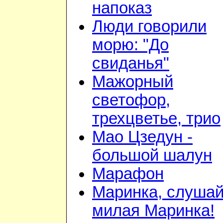
напоказ
Люди говорили
морю: "До
свиданья"
Мажорный
светофор,
трехцветье, трио
Мао Цзедун -
большой шалун
Марафон
Маринка, слушай
милая Маринка!