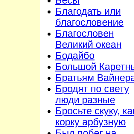
Бесы
Благодать или
благословение
Благословен
Великий океан
Бодайбо
Большой Каретн
Братьям Вайнер
Бродят по свету
люди разные
Бросьте скуку, ка
корку арбузную
Был побег на