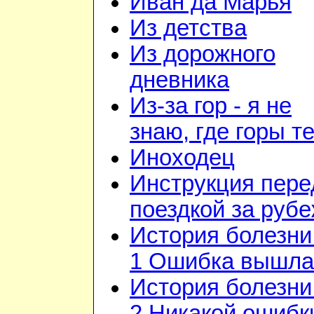
Иван да Марья
Из детства
Из дорожного
дневника
Из-за гор - я не
знаю, где горы т
Иноходец
Инструкция пере
поездкой за руб
История болезни 
1 Ошибка вышла
История болезни 
2 Никакой ошибк