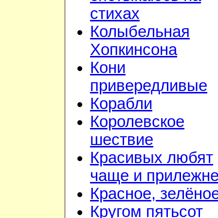
стихах
Колыбельная
Хопкинсона
Кони
привередливые
Корабли
Королевское
шествие
Красивых любят
чаще и прилежн
Красное, зелёно
Кругом пятьсот