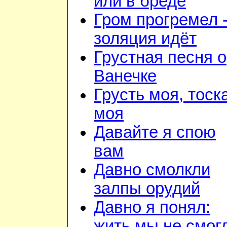
или в бреде
Гром прогремел 
золяция идёт
Грустная песня о
Ванечке
Грусть моя, тоск
моя
Давайте я спою
вам
Давно смолкли
залпы орудий
Давно я понял:
жить мы не смог