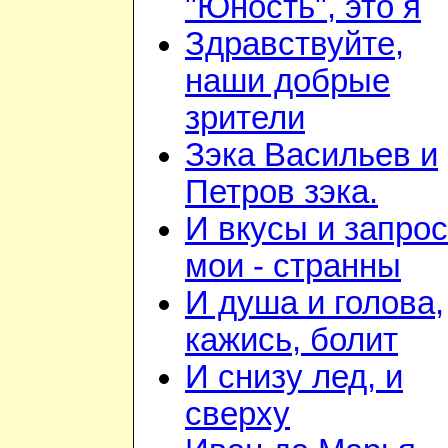
"Юность", это я
Здравствуйте,
наши добрые
зрители
Зэка Васильев и
Петров зэка.
И вкусы и запро
мои - странны
И душа и голова,
кажись, болит
И снизу лед, и
сверху