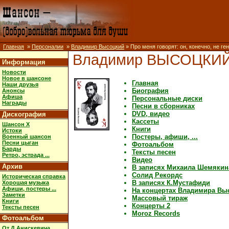
Главная
»
Персоналии
»
Владимир Высоцкий
» Про меня говорят: он, конечно, не ге
Владимир ВЫСОЦКИ
Информация
Новости
Новое в шансоне
Главная
Наши друзья
Биография
Анонсы
Афиша
Персональные диски
Награды
Песни в сборниках
DVD, видео
Дискография
Кассеты
Шансон X
Книги
Истоки
Постеры, афиши, ...
Военный шансон
Песни цыган
Фотоальбом
Барды
Тексты песен
Ретро, эстрада ...
Видео
Архив
В записях Михаила Шемякин
Солид Рекордс
Историческая справка
В записях К.Мустафиди
Хорошая музыка
Афиши, постеры ...
На концертах Владимира Вы
Заметки
Массовый тираж
Книги
Концерты 2
Тексты песен
Moroz Records
Фотоальбом
От Д.Анискевича