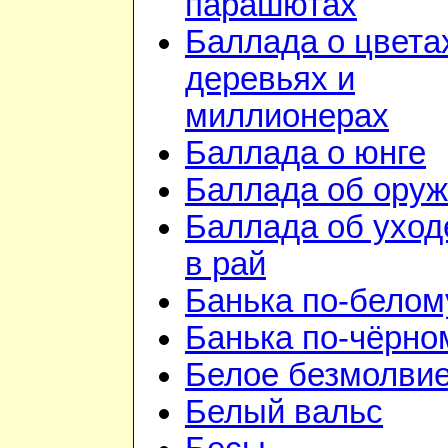
парашютах
Баллада о цвета
деревьях и
миллионерах
Баллада о юнге
Баллада об ору
Баллада об уход
в рай
Банька по-белом
Банька по-чёрно
Белое безмолви
Белый вальс