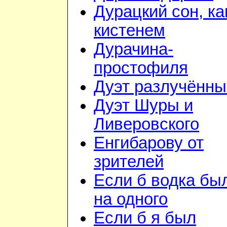
Дурацкий сон, ка
кистенем
Дурачина-
простофиля
Дуэт разлучённы
Дуэт Шуры и
Ливеровского
Енгибарову от
зрителей
Если б водка бы
на одного
Если б я был