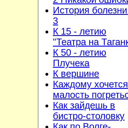
История болезни 
3
К 15 - летию
"Театра на Таган
К 50 - летию
Плучека
К вершине
Каждому хочется
малость погреть
Как зайдешь в
бистро-столовку
Как по Волге-