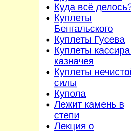
Куда всё делось
Куплеты
Бенгальского
Куплеты Гусева
Куплеты кассира
казначея
Куплеты нечисто
силы
Купола
Лежит камень в
степи
Лекция о