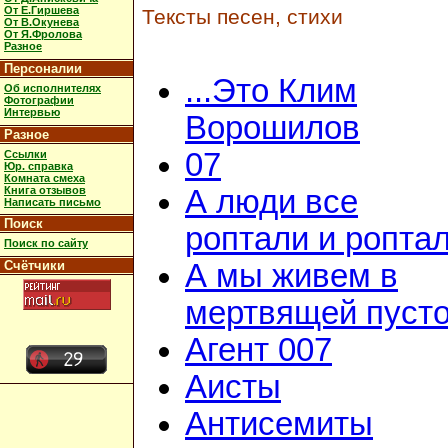
От Е.Гиршева
Тексты песен, стихи
От В.Окунева
От Я.Фролова
Разное
Персоналии
...Это Клим
Об исполнителях
Фотографии
Интервью
Ворошилов
Разное
07
Ссылки
Юр. справка
Комната смеха
Книга отзывов
А люди все
Написать письмо
Поиск
роптали и ропта
Поиск по сайту
Счётчики
А мы живем в
мертвящей пусто
Агент 007
Аисты
Антисемиты