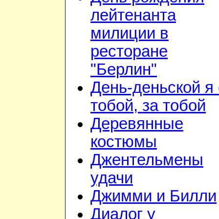
лейтенанта
милиции в
ресторане
"Берлин"
День-деньской я 
тобой, за тобой
Деревянные
костюмы
Джентельмены
удачи
Джимми и Билли
Диалог у