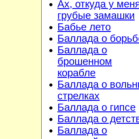
Ах, откуда у мен
грубые замашки
Бабье лето
Баллада о борьб
Баллада о
брошенном
корабле
Баллада о воль
стрелках
Баллада о гипсе
Баллада о детст
Баллада о