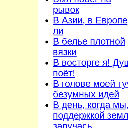
рывок
В Азии, в Европе
ли
В белье плотной
вязки
В восторге я! Ду
поёт!
В голове моей ту
безумных идей
В день, когда мы
поддержкой зем
заручась