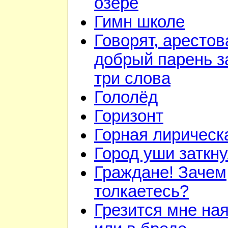
озере
Гимн школе
Говорят, арестов
добрый парень з
три слова
Гололёд
Горизонт
Горная лирическ
Город уши заткн
Граждане! Зачем
толкаетесь?
Грезится мне на