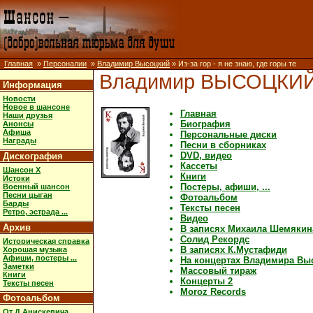
Главная
»
Персоналии
»
Владимир Высоцкий
» Из-за гор - я не знаю, где горы те
Владимир ВЫСОЦКИ
Информация
Новости
Новое в шансоне
Главная
Наши друзья
Биография
Анонсы
Афиша
Персональные диски
Награды
Песни в сборниках
DVD, видео
Дискография
Кассеты
Шансон X
Книги
Истоки
Постеры, афиши, ...
Военный шансон
Песни цыган
Фотоальбом
Барды
Тексты песен
Ретро, эстрада ...
Видео
Архив
В записях Михаила Шемякин
Солид Рекордс
Историческая справка
В записях К.Мустафиди
Хорошая музыка
Афиши, постеры ...
На концертах Владимира Вы
Заметки
Массовый тираж
Книги
Концерты 2
Тексты песен
Moroz Records
Фотоальбом
От Д.Анискевича