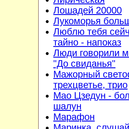
Лошадей 20000
Лукоморья больш
Люблю тебя сейч
тайно - напоказ
Люди говорили м
"До свиданья"
Мажорный свето
трехцветье, трио
Мао Цзедун - бо
шалун
Марафон
Маринка, слушай