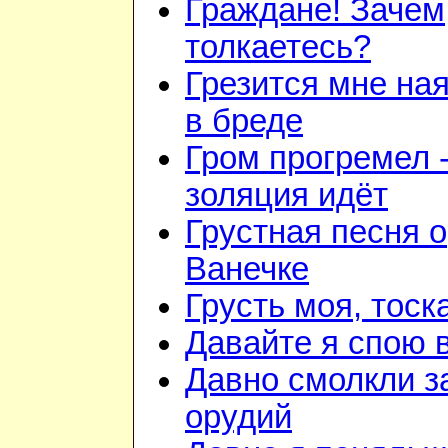
Граждане! Зачем
толкаетесь?
Грезится мне на
в бреде
Гром прогремел 
золяция идёт
Грустная песня о
Ванечке
Грусть моя, тоск
Давайте я спою 
Давно смолкли з
орудий