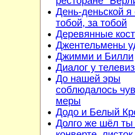
ресторане "Берл
День-деньской я 
тобой, за тобой
Деревянные кос
Джентельмены у
Джимми и Билли
Диалог у телеви
До нашей эры
соблюдалось чув
меры
Додо и Белый Кр
Долго же шёл ты
конверте, листок