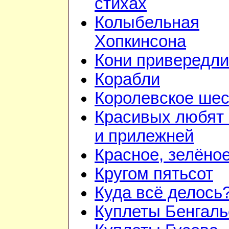
стихах
Колыбельная
Хопкинсона
Кони привередл
Корабли
Королевское шес
Красивых любят
и прилежней
Красное, зелёно
Кругом пятьсот
Куда всё делось
Куплеты Бенгаль