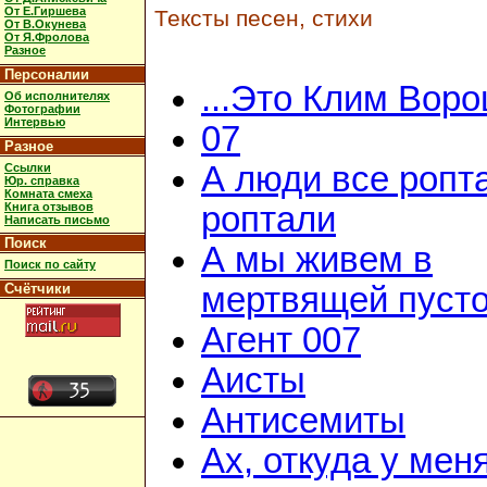
От Е.Гиршева
Тексты песен, стихи
От В.Окунева
От Я.Фролова
Разное
Персоналии
...Это Клим Вор
Об исполнителях
Фотографии
Интервью
07
Разное
А люди все ропт
Ссылки
Юр. справка
Комната смеха
Книга отзывов
роптали
Написать письмо
Поиск
А мы живем в
Поиск по сайту
Счётчики
мертвящей пусто
Агент 007
Аисты
Антисемиты
Ах, откуда у мен