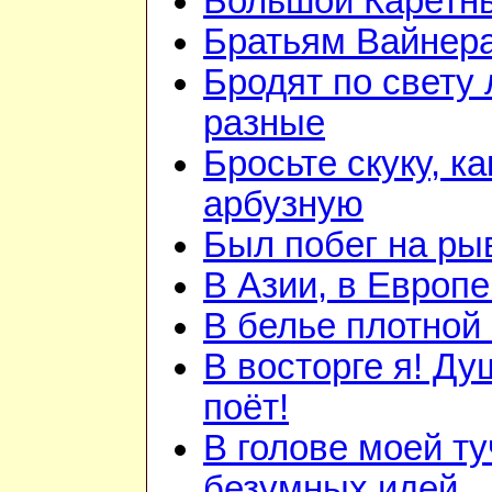
Большой Каретн
Братьям Вайнер
Бродят по свету
разные
Бросьте скуку, ка
арбузную
Был побег на ры
В Азии, в Европе
В белье плотной 
В восторге я! Ду
поёт!
В голове моей ту
безумных идей