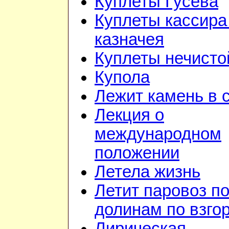
Куплеты Гусева
Куплеты кассира
казначея
Куплеты нечисто
Купола
Лежит камень в 
Лекция о
международном
положении
Летела жизнь
Летит паровоз п
долинам по взго
Лирическая