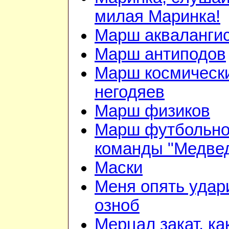
милая Маринка!
Марш акваланги
Марш антиподов
Марш космическ
негодяев
Марш физиков
Марш футбольн
команды "Медве
Маски
Меня опять удар
озноб
Мерцал закат, ка