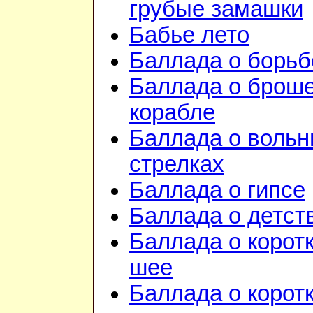
грубые замашки
Бабье лето
Баллада о борьб
Баллада о брош
корабле
Баллада о воль
стрелках
Баллада о гипсе
Баллада о детст
Баллада о корот
шее
Баллада о корот