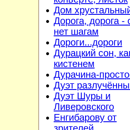
Дом хрустальны
Дорога, дорога - 
нет шагам
Дороги...дороги
Дурацкий сон, ка
кистенем
Дурачина-прост
Дуэт разлучённы
Дуэт Шуры и
Ливеровского
Енгибарову от
зрителей