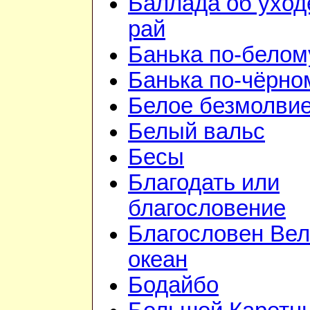
Баллада об уход
рай
Банька по-белом
Банька по-чёрно
Белое безмолви
Белый вальс
Бесы
Благодать или
благословение
Благословен Вел
океан
Бодайбо