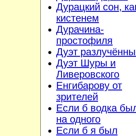
Дурацкий сон, ка
кистенем
Дурачина-
простофиля
Дуэт разлучённы
Дуэт Шуры и
Ливеровского
Енгибарову от
зрителей
Если б водка бы
на одного
Если б я был