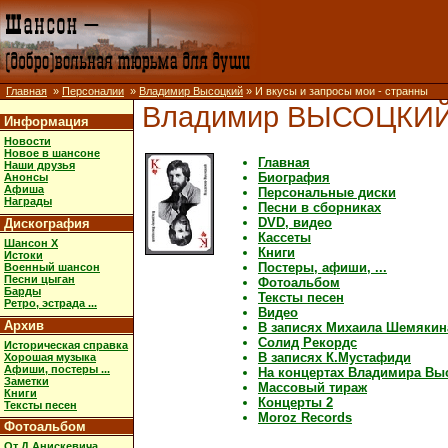
Главная
»
Персоналии
»
Владимир Высоцкий
» И вкусы и запросы мои - странны
Владимир ВЫСОЦКИ
Информация
Новости
Новое в шансоне
Главная
Наши друзья
Биография
Анонсы
Афиша
Персональные диски
Награды
Песни в сборниках
DVD, видео
Дискография
Кассеты
Шансон X
Книги
Истоки
Постеры, афиши, ...
Военный шансон
Песни цыган
Фотоальбом
Барды
Тексты песен
Ретро, эстрада ...
Видео
Архив
В записях Михаила Шемякин
Солид Рекордс
Историческая справка
В записях К.Мустафиди
Хорошая музыка
Афиши, постеры ...
На концертах Владимира Вы
Заметки
Массовый тираж
Книги
Концерты 2
Тексты песен
Moroz Records
Фотоальбом
От Д.Анискевича