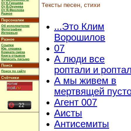
От Е.Гиршева
Тексты песен, стихи
От В.Окунева
От Я.Фролова
Разное
Персоналии
...Это Клим
Об исполнителях
Фотографии
Интервью
Ворошилов
Разное
07
Ссылки
Юр. справка
Комната смеха
Книга отзывов
А люди все
Написать письмо
Поиск
роптали и ропта
Поиск по сайту
Счётчики
А мы живем в
мертвящей пусто
Агент 007
Аисты
Антисемиты