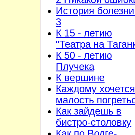
История болезни 
3
К 15 - летию
"Театра на Таган
К 50 - летию
Плучека
К вершине
Каждому хочется
малость погреть
Как зайдешь в
бистро-столовку
Как по Волге-