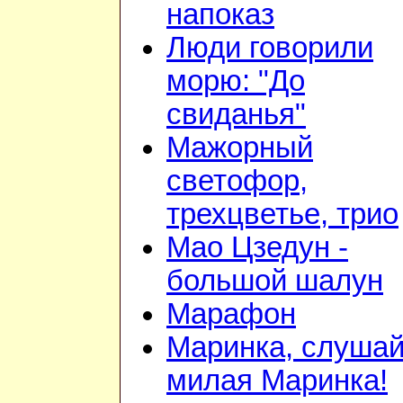
напоказ
Люди говорили
морю: "До
свиданья"
Мажорный
светофор,
трехцветье, трио
Мао Цзедун -
большой шалун
Марафон
Маринка, слушай
милая Маринка!