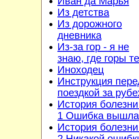
Иван да Марья
Из детства
Из дорожного
дневника
Из-за гор - я не
знаю, где горы т
Иноходец
Инструкция пере
поездкой за руб
История болезни 
1 Ошибка вышла
История болезни 
2 Никакой ошибк