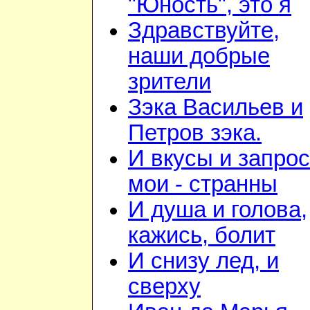
"Юность", это я
Здравствуйте,
наши добрые
зрители
Зэка Васильев и
Петров зэка.
И вкусы и запро
мои - странны
И душа и голова,
кажись, болит
И снизу лед, и
сверху