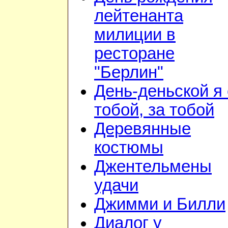
лейтенанта
милиции в
ресторане
"Берлин"
День-деньской я 
тобой, за тобой
Деревянные
костюмы
Джентельмены
удачи
Джимми и Билли
Диалог у