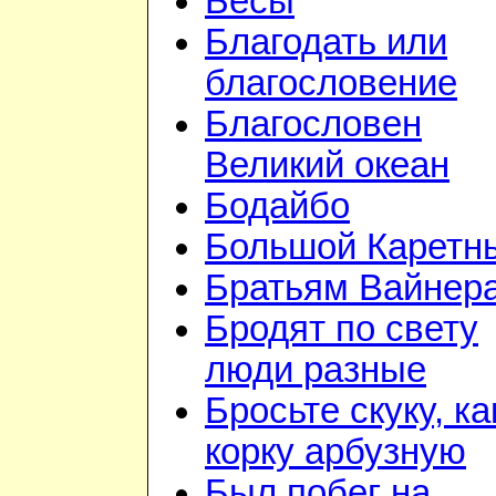
Бесы
Благодать или
благословение
Благословен
Великий океан
Бодайбо
Большой Каретн
Братьям Вайнер
Бродят по свету
люди разные
Бросьте скуку, ка
корку арбузную
Был побег на