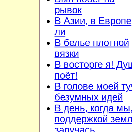
рывок
В Азии, в Европе
ли
В белье плотной
вязки
В восторге я! Ду
поёт!
В голове моей ту
безумных идей
В день, когда мы
поддержкой зем
заручась