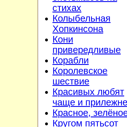
стихах
Колыбельная
Хопкинсона
Кони
привередливые
Корабли
Королевское
шествие
Красивых любят
чаще и прилежн
Красное, зелёно
Кругом пятьсот