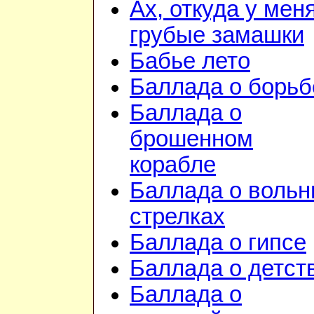
Ах, откуда у мен
грубые замашки
Бабье лето
Баллада о борьб
Баллада о
брошенном
корабле
Баллада о воль
стрелках
Баллада о гипсе
Баллада о детст
Баллада о