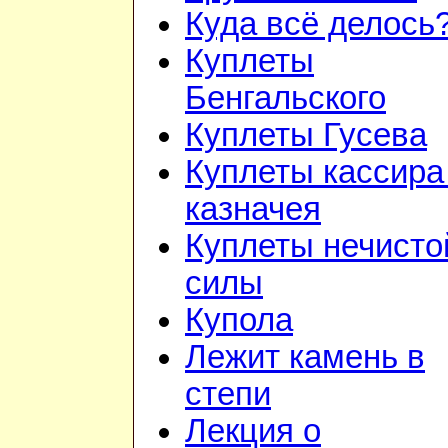
Куда всё делось
Куплеты
Бенгальского
Куплеты Гусева
Куплеты кассира
казначея
Куплеты нечисто
силы
Купола
Лежит камень в
степи
Лекция о