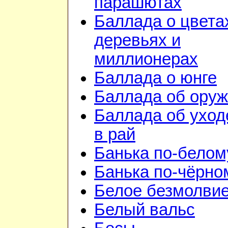
парашютах
Баллада о цвета
деревьях и
миллионерах
Баллада о юнге
Баллада об ору
Баллада об уход
в рай
Банька по-белом
Банька по-чёрно
Белое безмолви
Белый вальс