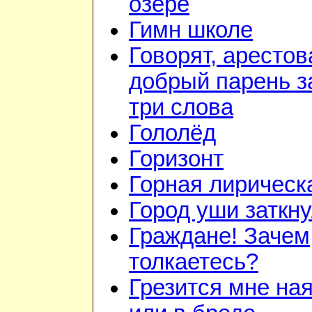
озере
Гимн школе
Говорят, арестов
добрый парень з
три слова
Гололёд
Горизонт
Горная лирическ
Город уши заткн
Граждане! Зачем
толкаетесь?
Грезится мне на