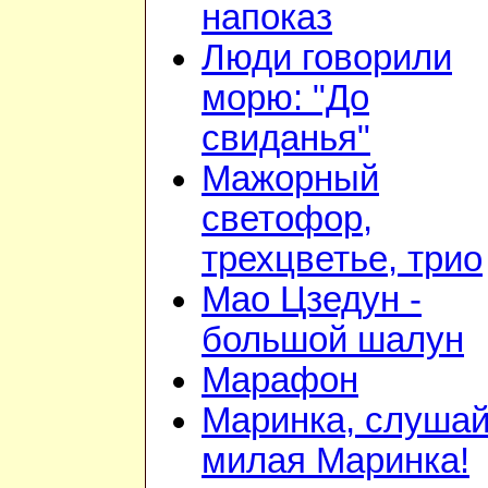
напоказ
Люди говорили
морю: "До
свиданья"
Мажорный
светофор,
трехцветье, трио
Мао Цзедун -
большой шалун
Марафон
Маринка, слушай
милая Маринка!