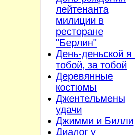
лейтенанта
милиции в
ресторане
"Берлин"
День-деньской я 
тобой, за тобой
Деревянные
костюмы
Джентельмены
удачи
Джимми и Билли
Диалог у