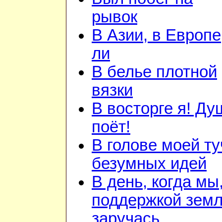
рывок
В Азии, в Европе
ли
В белье плотной
вязки
В восторге я! Ду
поёт!
В голове моей ту
безумных идей
В день, когда мы
поддержкой зем
заручась