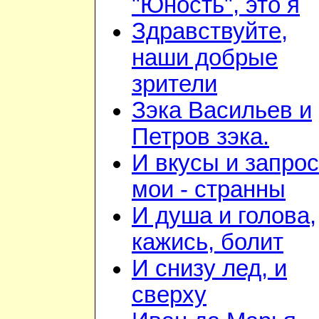
"Юность", это я
Здравствуйте,
наши добрые
зрители
Зэка Васильев и
Петров зэка.
И вкусы и запро
мои - странны
И душа и голова,
кажись, болит
И снизу лед, и
сверху