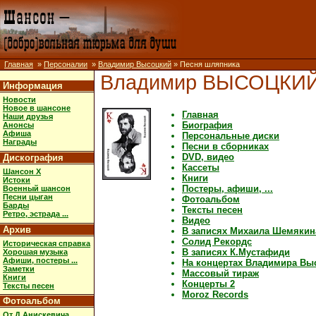
Главная
»
Персоналии
»
Владимир Высоцкий
» Песня шляпника
Владимир ВЫСОЦКИ
Информация
Новости
Новое в шансоне
Главная
Наши друзья
Биография
Анонсы
Афиша
Персональные диски
Награды
Песни в сборниках
DVD, видео
Дискография
Кассеты
Шансон X
Книги
Истоки
Постеры, афиши, ...
Военный шансон
Песни цыган
Фотоальбом
Барды
Тексты песен
Ретро, эстрада ...
Видео
Архив
В записях Михаила Шемякин
Солид Рекордс
Историческая справка
В записях К.Мустафиди
Хорошая музыка
Афиши, постеры ...
На концертах Владимира Вы
Заметки
Массовый тираж
Книги
Концерты 2
Тексты песен
Moroz Records
Фотоальбом
От Д.Анискевича