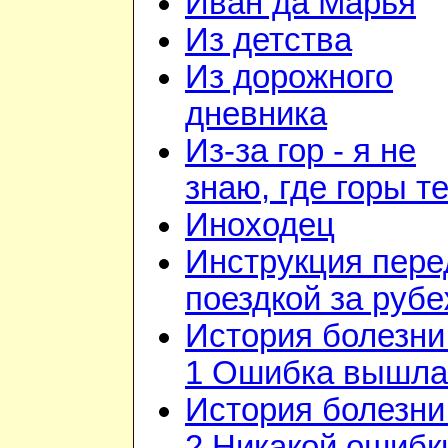
Иван да Марья
Из детства
Из дорожного
дневника
Из-за гор - я не
знаю, где горы т
Иноходец
Инструкция пере
поездкой за руб
История болезни 
1 Ошибка вышла
История болезни 
2 Никакой ошибк