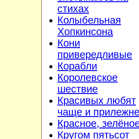
стихах
Колыбельная
Хопкинсона
Кони
привередливые
Корабли
Королевское
шествие
Красивых любят
чаще и прилежн
Красное, зелёно
Кругом пятьсот