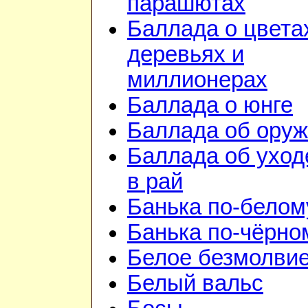
парашютах
Баллада о цвета
деревьях и
миллионерах
Баллада о юнге
Баллада об ору
Баллада об уход
в рай
Банька по-белом
Банька по-чёрно
Белое безмолви
Белый вальс