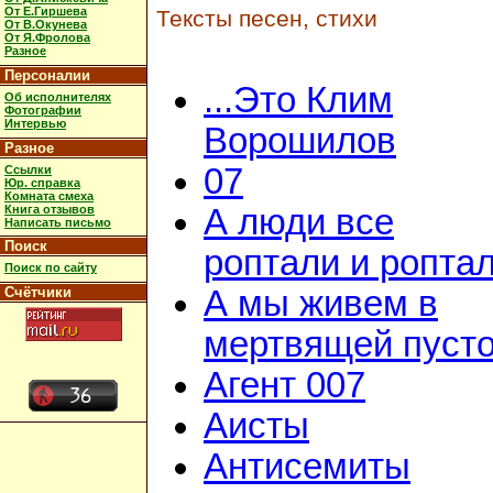
От Е.Гиршева
Тексты песен, стихи
От В.Окунева
От Я.Фролова
Разное
Персоналии
...Это Клим
Об исполнителях
Фотографии
Интервью
Ворошилов
Разное
07
Ссылки
Юр. справка
Комната смеха
Книга отзывов
А люди все
Написать письмо
Поиск
роптали и ропта
Поиск по сайту
Счётчики
А мы живем в
мертвящей пусто
Агент 007
Аисты
Антисемиты