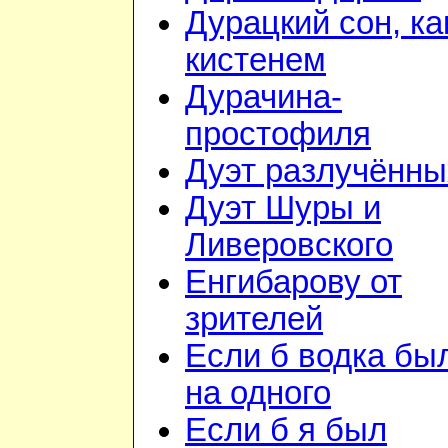
Дурацкий сон, ка
кистенем
Дурачина-
простофиля
Дуэт разлучённы
Дуэт Шуры и
Ливеровского
Енгибарову от
зрителей
Если б водка бы
на одного
Если б я был