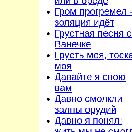
или в бреде
Гром прогремел 
золяция идёт
Грустная песня о
Ванечке
Грусть моя, тоск
моя
Давайте я спою
вам
Давно смолкли
залпы орудий
Давно я понял:
жить мы не смог