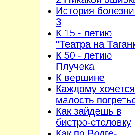
История болезни 
3
К 15 - летию
"Театра на Таган
К 50 - летию
Плучека
К вершине
Каждому хочется
малость погреть
Как зайдешь в
бистро-столовку
Как по Волге-