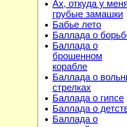
Ах, откуда у мен
грубые замашки
Бабье лето
Баллада о борьб
Баллада о
брошенном
корабле
Баллада о воль
стрелках
Баллада о гипсе
Баллада о детст
Баллада о