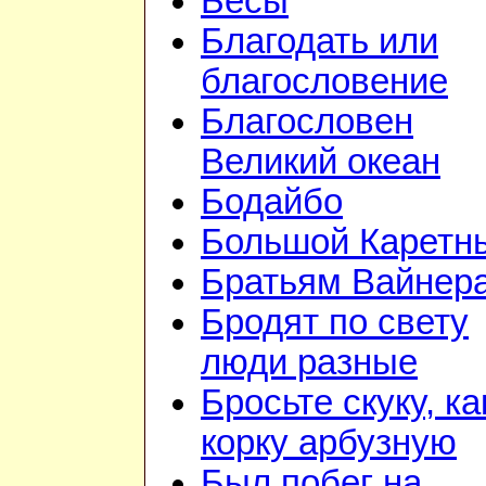
Бесы
Благодать или
благословение
Благословен
Великий океан
Бодайбо
Большой Каретн
Братьям Вайнер
Бродят по свету
люди разные
Бросьте скуку, ка
корку арбузную
Был побег на