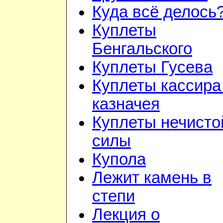
Куда всё делось
Куплеты
Бенгальского
Куплеты Гусева
Куплеты кассира
казначея
Куплеты нечисто
силы
Купола
Лежит камень в
степи
Лекция о