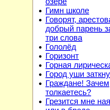
озере
Гимн школе
Говорят, арестов
добрый парень з
три слова
Гололёд
Горизонт
Горная лирическ
Город уши заткн
Граждане! Зачем
толкаетесь?
Грезится мне на