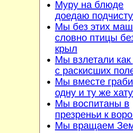
Муру на блюде
доедаю подчист
Мы без этих маш
словно птицы бе
крыл
Мы взлетали как 
с раскисших пол
Мы вместе граб
одну и ту же хату
Мы воспитаны в
презреньи к воро
Мы вращаем Зе