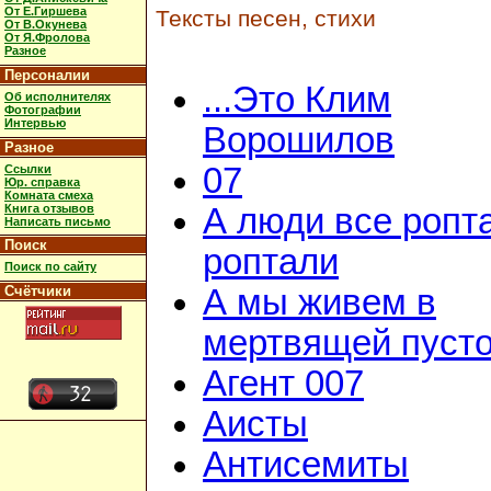
От Е.Гиршева
Тексты песен, стихи
От В.Окунева
От Я.Фролова
Разное
Персоналии
...Это Клим
Об исполнителях
Фотографии
Интервью
Ворошилов
Разное
07
Ссылки
Юр. справка
Комната смеха
Книга отзывов
А люди все ропт
Написать письмо
Поиск
роптали
Поиск по сайту
Счётчики
А мы живем в
мертвящей пусто
Агент 007
Аисты
Антисемиты