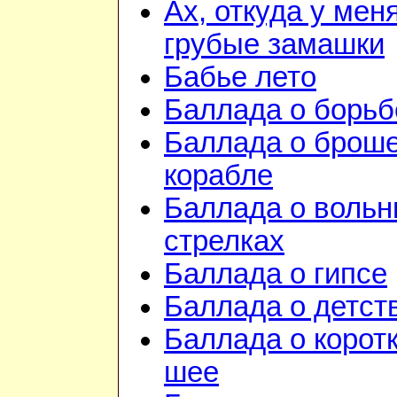
Ах, откуда у мен
грубые замашки
Бабье лето
Баллада о борьб
Баллада о брош
корабле
Баллада о воль
стрелках
Баллада о гипсе
Баллада о детст
Баллада о корот
шее