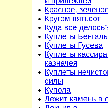
и прилежней
Красное, зелёно
Кругом пятьсот
Куда всё делось
Куплеты Бенгаль
Куплеты Гусева
Куплеты кассира
казначея
Куплеты нечисто
силы
Купола
Лежит камень в 
Лекция о