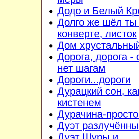
Додо и Белый Кр
Долго же шёл ты
конверте, листок
Дом хрустальны
Дорога, дорога - 
нет шагам
Дороги...дороги
Дурацкий сон, ка
кистенем
Дурачина-прост
Дуэт разлучённы
Дуэт Шуры и