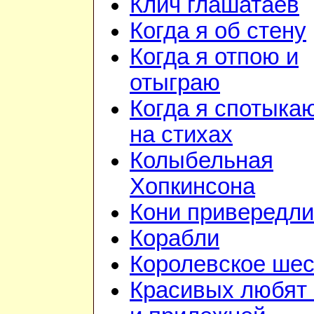
Клич глашатаев
Когда я об стену
Когда я отпою и
отыграю
Когда я спотыка
на стихах
Колыбельная
Хопкинсона
Кони привередл
Корабли
Королевское шес
Красивых любят