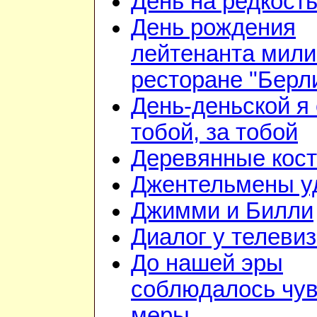
День на редкост
День рождения
лейтенанта мили
ресторане "Берл
День-деньской я 
тобой, за тобой
Деревянные кос
Джентельмены у
Джимми и Билли
Диалог у телеви
До нашей эры
соблюдалось чув
меры