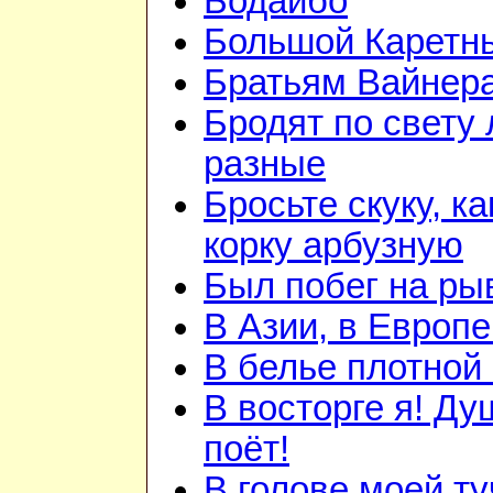
Бодайбо
Большой Каретн
Братьям Вайнер
Бродят по свету
разные
Бросьте скуку, ка
корку арбузную
Был побег на ры
В Азии, в Европе
В белье плотной 
В восторге я! Ду
поёт!
В голове моей ту