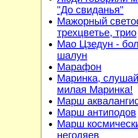
"До свиданья"
Мажорный свето
трехцветье, трио
Мао Цзедун - бо
шалун
Марафон
Маринка, слушай
милая Маринка!
Марш акваланги
Марш антиподов
Марш космическ
негодяев