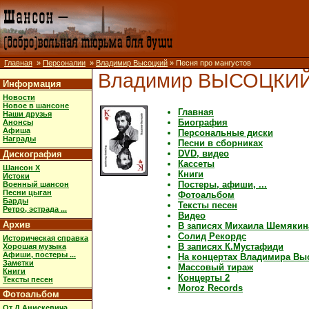
Главная
»
Персоналии
»
Владимир Высоцкий
» Песня про мангустов
Владимир ВЫСОЦКИ
Информация
Новости
Новое в шансоне
Главная
Наши друзья
Биография
Анонсы
Афиша
Персональные диски
Награды
Песни в сборниках
DVD, видео
Дискография
Кассеты
Шансон X
Книги
Истоки
Постеры, афиши, ...
Военный шансон
Песни цыган
Фотоальбом
Барды
Тексты песен
Ретро, эстрада ...
Видео
Архив
В записях Михаила Шемякин
Солид Рекордс
Историческая справка
В записях К.Мустафиди
Хорошая музыка
Афиши, постеры ...
На концертах Владимира Вы
Заметки
Массовый тираж
Книги
Концерты 2
Тексты песен
Moroz Records
Фотоальбом
От Д.Анискевича