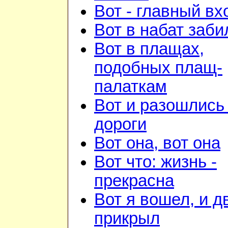
Вот - главный вх
Вот в набат заби
Вот в плащах,
подобных плащ-
палаткам
Вот и разошлись 
дороги
Вот она, вот она
Вот что: жизнь -
прекрасна
Вот я вошел, и д
прикрыл