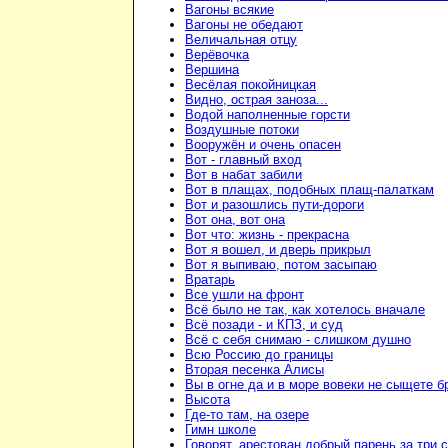
Вагоны всякие
Вагоны не обедают
Величальная отцу
Верёвочка
Вершина
Весёлая покойницкая
Видно, острая заноза...
Водой наполненные горсти
Воздушные потоки
Вооружён и очень опасен
Вот - главный вход
Вот в набат забили
Вот в плащах, подобных плащ-палаткам
Вот и разошлись пути-дороги
Вот она, вот она
Вот что: жизнь - прекрасна
Вот я вошел, и дверь прикрыл
Вот я выпиваю, потом засыпаю
Вратарь
Все ушли на фронт
Всё было не так, как хотелось вначале
Всё позади - и КПЗ, и суд
Всё с себя снимаю - слишком душно
Всю Россию до границы
Вторая песенка Алисы
Вы в огне да и в море вовеки не сыщете б
Высота
Где-то там, на озере
Гимн школе
Говорят, арестован добрый парень за три 