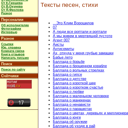
От Е.Гиршева
Тексты песен, стихи
От В.Окунева
От Я.Фролова
Разное
Персоналии
...Это Клим Ворошилов
Об исполнителях
07
Фотографии
А люди все роптали и роптали
Интервью
А мы живем в мертвящей пустоте
Разное
Агент 007
Ссылки
Аисты
Юр. справка
Антисемиты
Комната смеха
Ах, откуда у меня грубые замашки
Книга отзывов
Бабье лето
Написать письмо
Баллада о борьбе
Поиск
Баллада о брошенном корабле
Поиск по сайту
Баллада о вольных стрелках
Баллада о гипсе
Счётчики
Баллада о детстве
Баллада о короткой шее
Баллада о коротком счастье
Баллада о любви
Баллада о маленьком человеке
Баллада о манекенах
Баллада о ненависти
Баллада о парашютах
Баллада о цветах, деревьях и миллионер
Баллада о юнге
Баллада об оружии
Баллада об уходе в рай