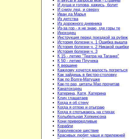
И вкусы и запросы мои - странны
И душа и голова, кажись, болит
И снизу лед, и сверху
Иван да Марья
Из детства
Из дорожного дневника
Из-за гор - я не знаю, где горы те
Иноходец
Инструкция перед поездкой за рубеж
История болезни ч. 1 Ошибка вышла
История болезни ч. 2 Никакой ошибки
История болезни ч. 3
К 15 - летию "Театра на Таганке"
К 50 - летию Плучека
К вершине
Каждому хочется малость погреться
Как зайдешь в бистро-столовку
Как по Волге-Матушке
Как-то раз, цитаты Мао прочитав
Канатоходец
Катерина, Катя, Катерина
Клич глашатаев
Когда я об стену
Когда я отпою и отыграю
Когда я спотыкаюсь на стихах
Колыбельная Хопкинсона
Кони привередливые
Корабли
Королевское шествие
Красивых любят чаще и прилежней