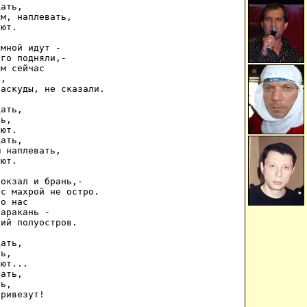
ать, 

м, наплевать, 

ют. 

мной идут - 

го подняли,- 

м сейчас 

, 

аскуды, не сказали. 

ать, 

ь, 

ют. 

ать, 

 наплевать, 

ют. 

окзал и брань,- 

с махрой не остро. 

о нас 

аракань - 

ий полуостров. 

ать, 

ь, 

ют... 

ать, 

ь, 

привезут! 