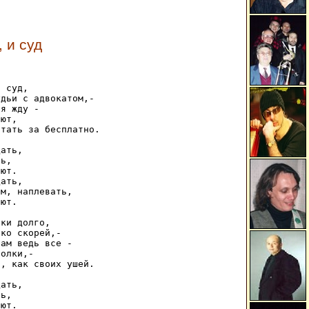
, и суд
 суд, 

дьи с адвокатом,- 

я жду - 

ют, 

тать за бесплатно. 

ать, 

ь, 

ют. 

ать, 

м, наплевать, 

ют. 

ки долго, 

ко скорей,- 

ам ведь все - 

олки,- 

, как своих ушей. 

ать, 

ь, 

ют. 
