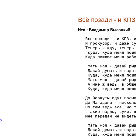
Всё позади - и КПЗ
Исп.: Владимир Высоцкий
   Все позади - и КПЗ, и
   И прокурор, и даже су
   Теперь я жду, теперь 
    куда, куда меня пошл
   Куда пошлют меня рабо
    Мать моя - давай рыд
    Давай думать и гадат
    Куда, куда меня пошл
    Мать моя - давай рыд
    А мне ж ведь, в обще
    Куда, куда меня пошл
   До Воркуты идут посыл
   До Магадана - несколь
   Но там ведь все, но т
    такие падлы, суки, в
   Мне передач не видеть
ах
    Мать моя - давай рыд
    Давай думать и гадат
    Куда, куда меня пошл