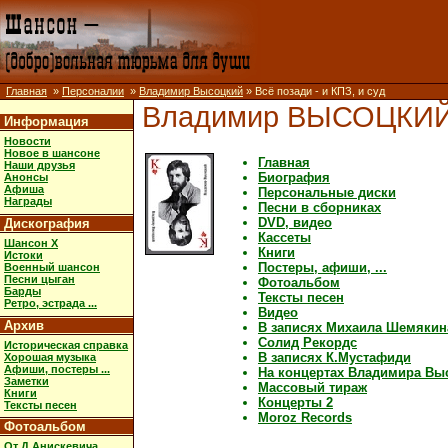
Главная
»
Персоналии
»
Владимир Высоцкий
» Всё позади - и КПЗ, и суд
Владимир ВЫСОЦКИ
Информация
Новости
Новое в шансоне
Главная
Наши друзья
Биография
Анонсы
Афиша
Персональные диски
Награды
Песни в сборниках
DVD, видео
Дискография
Кассеты
Шансон X
Книги
Истоки
Постеры, афиши, ...
Военный шансон
Песни цыган
Фотоальбом
Барды
Тексты песен
Ретро, эстрада ...
Видео
Архив
В записях Михаила Шемякин
Солид Рекордс
Историческая справка
В записях К.Мустафиди
Хорошая музыка
Афиши, постеры ...
На концертах Владимира Вы
Заметки
Массовый тираж
Книги
Концерты 2
Тексты песен
Moroz Records
Фотоальбом
От Д.Анискевича