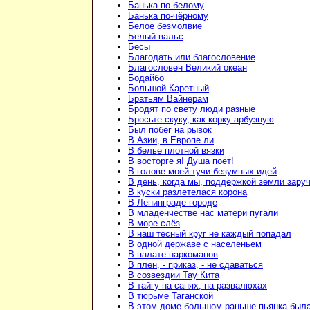
Банька по-белому
Банька по-чёрному
Белое безмолвие
Белый вальс
Бесы
Благодать или благословение
Благословен Великий океан
Бодайбо
Большой Каретный
Братьям Вайнерам
Бродят по свету люди разные
Бросьте скуку, как корку арбузную
Был побег на рывок
В Азии, в Европе ли
В белье плотной вязки
В восторге я! Душа поёт!
В голове моей тучи безумных идей
В день, когда мы, поддержкой земли зару
В куски разлетелася корона
В Ленинграде городе
В младенчестве нас матери пугали
В море слёз
В наш тесный круг не каждый попадал
В одной державе с населеньем
В палате наркоманов
В плен, - приказ, - не сдаваться
В созвездии Тау Кита
В тайгу на санях, на развалюхах
В тюрьме Таганской
В этом доме большом раньше пьянка был