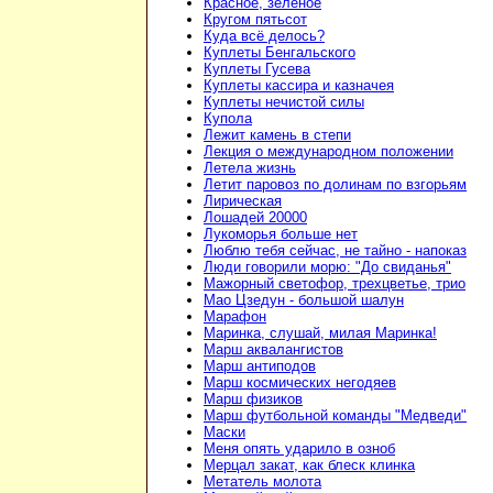
Красное, зелёное
Кругом пятьсот
Куда всё делось?
Куплеты Бенгальского
Куплеты Гусева
Куплеты кассира и казначея
Куплеты нечистой силы
Купола
Лежит камень в степи
Лекция о международном положении
Летела жизнь
Летит паровоз по долинам по взгорьям
Лирическая
Лошадей 20000
Лукоморья больше нет
Люблю тебя сейчас, не тайно - напоказ
Люди говорили морю: "До свиданья"
Мажорный светофор, трехцветье, трио
Мао Цзедун - большой шалун
Марафон
Маринка, слушай, милая Маринка!
Марш аквалангистов
Марш антиподов
Марш космических негодяев
Марш физиков
Марш футбольной команды "Медведи"
Маски
Меня опять ударило в озноб
Мерцал закат, как блеск клинка
Метатель молота