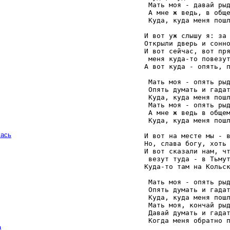
    Мать моя - давай рыд
    А мне ж ведь, в обще
    Куда, куда меня пошл
   И вот уж слышу я: за 
   Открыли дверь и сонно
   И вот сейчас, вот пря
    меня куда-то повезут
   А вот куда - опять, п
    Мать моя - опять рыд
    Опять думать и гадат
    Куда, куда меня пошл
    Мать моя - опять рыд
    А мне ж ведь в общем
    Куда, куда меня пошл
чась
   И вот на месте мы - в
   Но, слава богу, хоть 
   И вот сказали нам, чт
    везут туда - в Тьмут
   Куда-то там на Кольск
    Мать моя - опять рыд
    Опять думать и гадат
    Куда, куда меня пошл
    Мать моя, кончай рыд
    Давай думать и гадат
    Когда меня обратно 
а