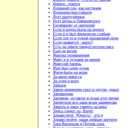
Дороги...дороги
Дурацкий сон, как кистенем
Дурачина-простофиля
Дуэт разлучённых
Дуэт Шуры и Ливеровского
Енгибарову от зрителей
Если б водка была на одного
Если б я был физически слабым
Если где-то в чужой незнакомой ночи
Если нравится - мало?
Есть на земле предостаточно расс
Ещё не вечер
Жертва телевидения
Живу я в лучшем из миров
Живучий парень
Жил-был один чудак
Жили-были на море
За меня невеста
За хлеб и воду
Забыли
Замок временем срыт и укутан, укрыт
Заповедник
Запомню, оставлю в душе этот вечер
Запретили все цари всем царевичам
Зарыты в нашу память на века
Здесь сидел ты, Валет
Здравствуй, "Юность", это я
Здравствуйте, наши добрые зрители
Зэка Васильев и Петров зэка.