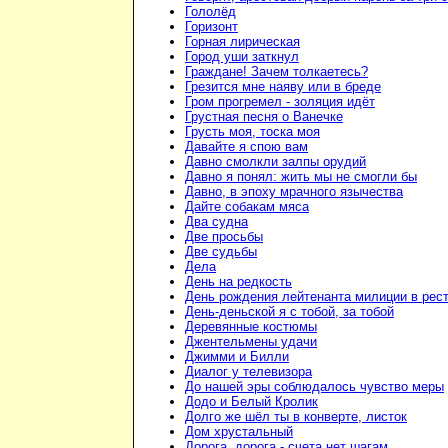
Гололёд
Горизонт
Горная лирическая
Город уши заткнул
Граждане! Зачем толкаетесь?
Грезится мне наяву или в бреде
Гром прогремел - золяция идёт
Грустная песня о Ванечке
Грусть моя, тоска моя
Давайте я спою вам
Давно смолкли залпы орудий
Давно я понял: жить мы не смогли бы
Давно, в эпоху мрачного язычества
Дайте собакам мяса
Два судна
Две просьбы
Две судьбы
Дела
День на редкость
День рождения лейтенанта милиции в рес
День-деньской я с тобой, за тобой
Деревянные костюмы
Джентельмены удачи
Джимми и Билли
Диалог у телевизора
До нашей эры соблюдалось чувство меры
Додо и Белый Кролик
Долго же шёл ты в конверте, листок
Дом хрустальный
Дорога, дорога - счета нет шагам