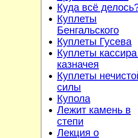
Куда всё делось
Куплеты
Бенгальского
Куплеты Гусева
Куплеты кассира
казначея
Куплеты нечисто
силы
Купола
Лежит камень в
степи
Лекция о