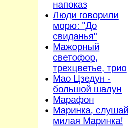
напоказ
Люди говорили
морю: "До
свиданья"
Мажорный
светофор,
трехцветье, трио
Мао Цзедун -
большой шалун
Марафон
Маринка, слушай
милая Маринка!