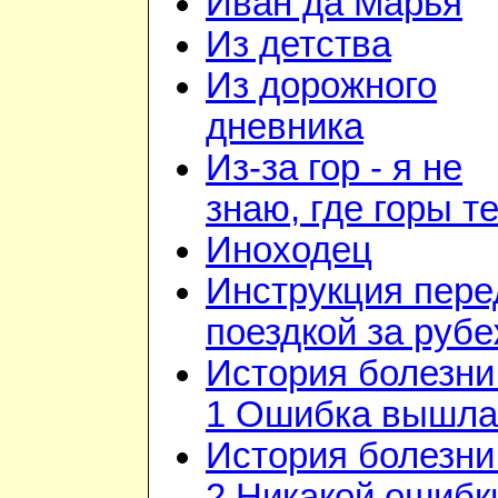
Иван да Марья
Из детства
Из дорожного
дневника
Из-за гор - я не
знаю, где горы т
Иноходец
Инструкция пере
поездкой за руб
История болезни 
1 Ошибка вышла
История болезни 
2 Никакой ошибк