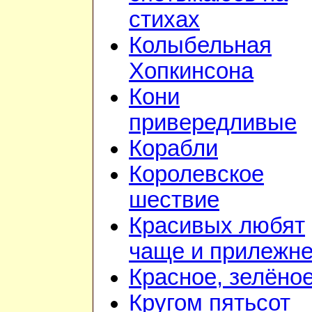
стихах
Колыбельная
Хопкинсона
Кони
привередливые
Корабли
Королевское
шествие
Красивых любят
чаще и прилежн
Красное, зелёно
Кругом пятьсот