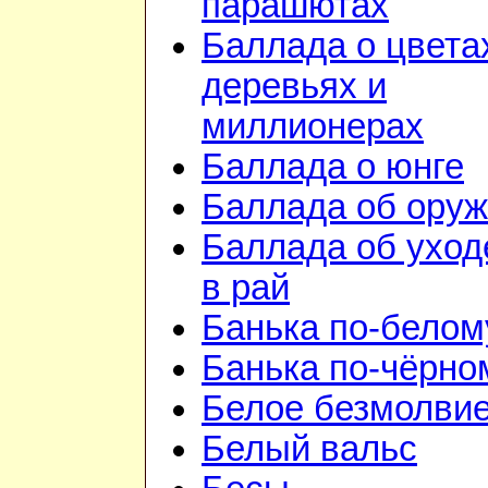
парашютах
Баллада о цвета
деревьях и
миллионерах
Баллада о юнге
Баллада об ору
Баллада об уход
в рай
Банька по-белом
Банька по-чёрно
Белое безмолви
Белый вальс