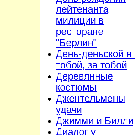
лейтенанта
милиции в
ресторане
"Берлин"
День-деньской я 
тобой, за тобой
Деревянные
костюмы
Джентельмены
удачи
Джимми и Билли
Диалог у