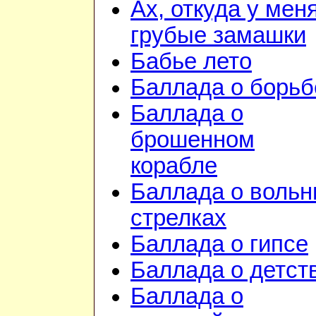
Ах, откуда у мен
грубые замашки
Бабье лето
Баллада о борьб
Баллада о
брошенном
корабле
Баллада о воль
стрелках
Баллада о гипсе
Баллада о детст
Баллада о