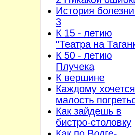
История болезни 
3
К 15 - летию
"Театра на Таган
К 50 - летию
Плучека
К вершине
Каждому хочется
малость погреть
Как зайдешь в
бистро-столовку
Как по Волге-