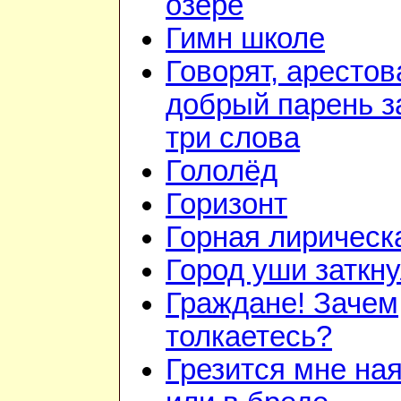
озере
Гимн школе
Говорят, арестов
добрый парень з
три слова
Гололёд
Горизонт
Горная лирическ
Город уши заткн
Граждане! Зачем
толкаетесь?
Грезится мне на