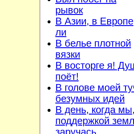
рывок
В Азии, в Европе
ли
В белье плотной
вязки
В восторге я! Ду
поёт!
В голове моей ту
безумных идей
В день, когда мы
поддержкой зем
заручась