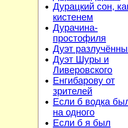
Дурацкий сон, ка
кистенем
Дурачина-
простофиля
Дуэт разлучённы
Дуэт Шуры и
Ливеровского
Енгибарову от
зрителей
Если б водка бы
на одного
Если б я был