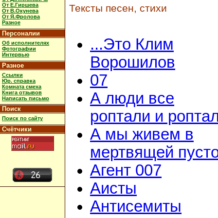
От Е.Гиршева
Тексты песен, стихи
От В.Окунева
От Я.Фролова
Разное
Персоналии
...Это Клим
Об исполнителях
Фотографии
Интервью
Ворошилов
Разное
07
Ссылки
Юр. справка
Комната смеха
Книга отзывов
А люди все
Написать письмо
Поиск
роптали и ропта
Поиск по сайту
Счётчики
А мы живем в
мертвящей пусто
Агент 007
Аисты
Антисемиты