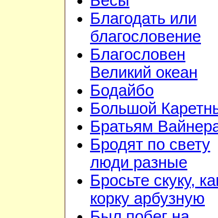
Бесы
Благодать или
благословение
Благословен
Великий океан
Бодайбо
Большой Каретн
Братьям Вайнер
Бродят по свету
люди разные
Бросьте скуку, ка
корку арбузную
Был побег на