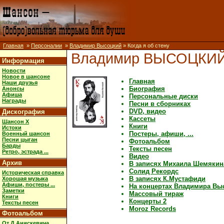
Главная
»
Персоналии
»
Владимир Высоцкий
» Когда я об стену
Владимир ВЫСОЦКИ
Информация
Новости
Новое в шансоне
Главная
Наши друзья
Биография
Анонсы
Афиша
Персональные диски
Награды
Песни в сборниках
DVD, видео
Дискография
Кассеты
Шансон X
Книги
Истоки
Постеры, афиши, ...
Военный шансон
Песни цыган
Фотоальбом
Барды
Тексты песен
Ретро, эстрада ...
Видео
Архив
В записях Михаила Шемякин
Солид Рекордс
Историческая справка
В записях К.Мустафиди
Хорошая музыка
Афиши, постеры ...
На концертах Владимира Вы
Заметки
Массовый тираж
Книги
Концерты 2
Тексты песен
Moroz Records
Фотоальбом
От Д.Анискевича