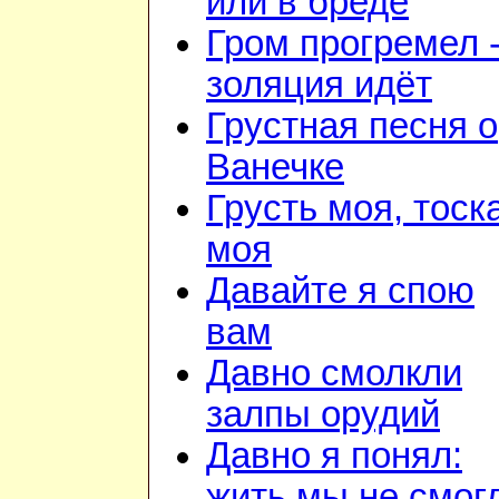
или в бреде
Гром прогремел 
золяция идёт
Грустная песня о
Ванечке
Грусть моя, тоск
моя
Давайте я спою
вам
Давно смолкли
залпы орудий
Давно я понял:
жить мы не смог