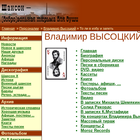
Главная
»
Персоналии
»
Владимир Высоцкий
» То ли в избу и запеть
Владимир ВЫСОЦКИ
Информация
Новости
Новое в шансоне
Главная
Наши друзья
Биография
Анонсы
Афиша
Персональные диски
Награды
Песни в сборниках
DVD, видео
Дискография
Кассеты
Шансон X
Книги
Истоки
Постеры, афиши, ...
Военный шансон
Песни цыган
Фотоальбом
Барды
Тексты песен
Ретро, эстрада ...
Видео
Архив
В записях Михаила Шемякин
Солид Рекордс
Историческая справка
В записях К.Мустафиди
Хорошая музыка
Афиши, постеры ...
На концертах Владимира Вы
Заметки
Массовый тираж
Книги
Концерты 2
Тексты песен
Moroz Records
Фотоальбом
От Д.Анискевича