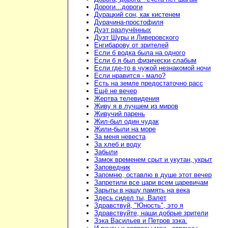
Дороги...дороги
Дурацкий сон, как кистенем
Дурачина-простофиля
Дуэт разлучённых
Дуэт Шуры и Ливеровского
Енгибарову от зрителей
Если б водка была на одного
Если б я был физически слабым
Если где-то в чужой незнакомой ночи
Если нравится - мало?
Есть на земле предостаточно расс
Ещё не вечер
Жертва телевидения
Живу я в лучшем из миров
Живучий парень
Жил-был один чудак
Жили-были на море
За меня невеста
За хлеб и воду
Забыли
Замок временем срыт и укутан, укрыт
Заповедник
Запомню, оставлю в душе этот вечер
Запретили все цари всем царевичам
Зарыты в нашу память на века
Здесь сидел ты, Валет
Здравствуй, "Юность", это я
Здравствуйте, наши добрые зрители
Зэка Васильев и Петров зэка.