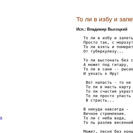
То ли в избу и запе
Исп.: Владимир Высоцкий
   То ли в избу и запеть
   Просто так, с морозу!
   То ли взять и померет
   От туберкулезу... 

   То ли выстонать без с
   А может под гитару, 

   То ли в сани -- рысак
   И уехать к Яру! 

    Вот напасть - то не 
    То ли в масть карту 
    То ли счастие украст
    То ли просто упасть 
    В страсть... 

   В никуда навсегда - 

   Вечное стремление. 

ах
   То ли с неба вода, 

   То ль разлив весенний
   Может, песня без конц