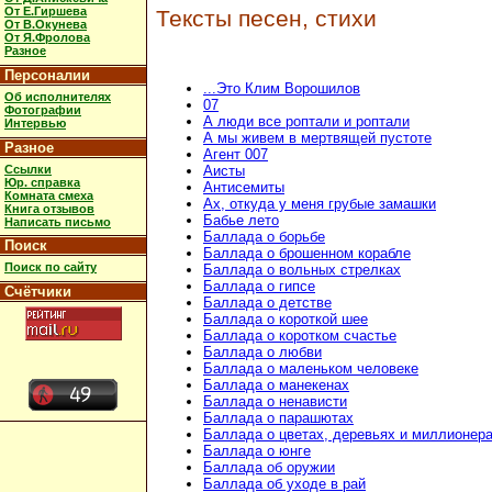
От Е.Гиршева
Тексты песен, стихи
От В.Окунева
От Я.Фролова
Разное
Персоналии
...Это Клим Ворошилов
Об исполнителях
07
Фотографии
А люди все роптали и роптали
Интервью
А мы живем в мертвящей пустоте
Разное
Агент 007
Ссылки
Аисты
Юр. справка
Антисемиты
Комната смеха
Ах, откуда у меня грубые замашки
Книга отзывов
Бабье лето
Написать письмо
Баллада о борьбе
Поиск
Баллада о брошенном корабле
Поиск по сайту
Баллада о вольных стрелках
Баллада о гипсе
Счётчики
Баллада о детстве
Баллада о короткой шее
Баллада о коротком счастье
Баллада о любви
Баллада о маленьком человеке
Баллада о манекенах
Баллада о ненависти
Баллада о парашютах
Баллада о цветах, деревьях и миллионер
Баллада о юнге
Баллада об оружии
Баллада об уходе в рай