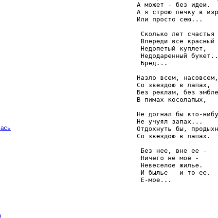
   А может - без идеи. 

   А я строю печку в изр
   Или просто сею... 

    Сколько лет счастья 
    Впереди все красный 
    Недопетый куплет, 

    Недодаренный букет..
    Бред... 

   Назло всем, насовсем,
   Со звездою в лапах, 

   Без реклам, без эмбле
   В пимах косолапых, - 
   Не догнал бы кто-нибу
   Не учуял запах... 

чась
   Отдохнуть бы, продыхн
   Со звездою в лапах. 

    Без нее, вне ее - 

    Ничего не мое - 

    Невеселое жилье. 

    И былье - и то ее. 

    Е-мое... 
а