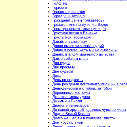
Гололёд
Горизонт
Горная лирическая
Город уши заткнул
Граждане! Зачем толкаетесь?
Грезится мне наяву или в бреде
Гром прогремел - золяция идёт
Грустная песня о Ванечке
Грусть моя, тоска моя
Давайте я спою вам
Давно смолкли залпы орудий
Давно я понял: жить мы не смогли бы
Давно, в эпоху мрачного язычества
Дайте собакам мяса
Два судна
Две просьбы
Две судьбы
Дела
День на редкость
День рождения лейтенанта милиции в рес
День-деньской я с тобой, за тобой
Деревянные костюмы
Джентельмены удачи
Джимми и Билли
Диалог у телевизора
До нашей эры соблюдалось чувство меры
Додо и Белый Кролик
Долго же шёл ты в конверте, листок
Дом хрустальный
Дорога, дорога - счета нет шагам