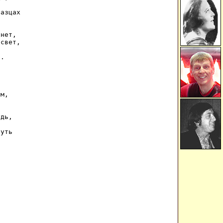
азцах 

нет, 

свет, 

. 

 

м, 



дь, 

уть 
