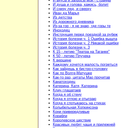
И вкусы и запросы мои - странны
И душа и голова, кажись, болит
И снизу лед, и сверху
Иван да Марья
Из детства
Из дорожного дневника
Из-за гор - я не знаю, где горы те
Иноходец
Инструкция перед поездкой за рубеж
История болезни ч. 1 Ошибка вышла
История болезни ч. 2 Никакой ошибки
История болезни ч. 3
К 15 - летию "Театра на Таганке"
К 50 - летию Плучека
К вершине
Каждому хочется малость погреться
Как зайдешь в бистро-столовку
Как по Волге-Матушке
Как-то раз, цитаты Мао прочитав
Канатоходец
Катерина, Катя, Катерина
Клич глашатаев
Когда я об стену
Когда я отпою и отыграю
Когда я спотыкаюсь на стихах
Колыбельная Хопкинсона
Кони привередливые
Корабли
Королевское шествие
Красивых любят чаще и прилежней