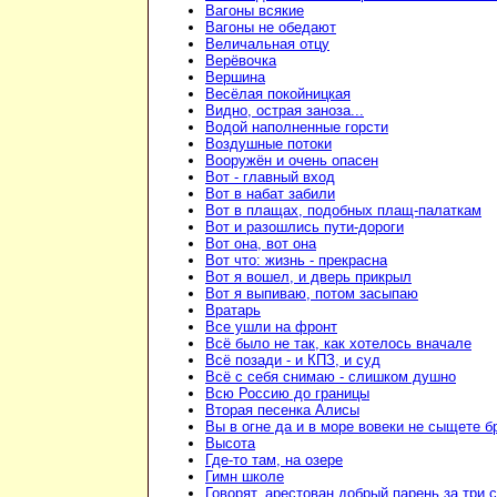
Вагоны всякие
Вагоны не обедают
Величальная отцу
Верёвочка
Вершина
Весёлая покойницкая
Видно, острая заноза...
Водой наполненные горсти
Воздушные потоки
Вооружён и очень опасен
Вот - главный вход
Вот в набат забили
Вот в плащах, подобных плащ-палаткам
Вот и разошлись пути-дороги
Вот она, вот она
Вот что: жизнь - прекрасна
Вот я вошел, и дверь прикрыл
Вот я выпиваю, потом засыпаю
Вратарь
Все ушли на фронт
Всё было не так, как хотелось вначале
Всё позади - и КПЗ, и суд
Всё с себя снимаю - слишком душно
Всю Россию до границы
Вторая песенка Алисы
Вы в огне да и в море вовеки не сыщете б
Высота
Где-то там, на озере
Гимн школе
Говорят, арестован добрый парень за три 