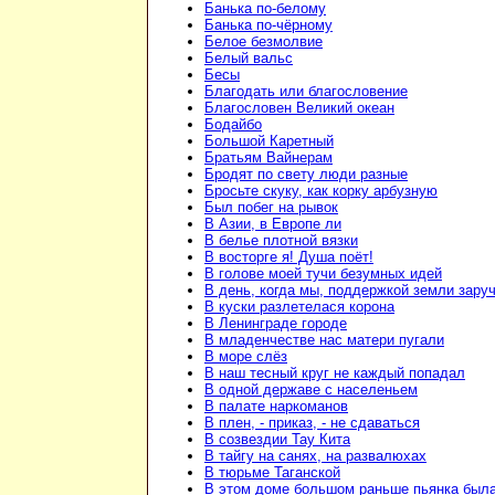
Банька по-белому
Банька по-чёрному
Белое безмолвие
Белый вальс
Бесы
Благодать или благословение
Благословен Великий океан
Бодайбо
Большой Каретный
Братьям Вайнерам
Бродят по свету люди разные
Бросьте скуку, как корку арбузную
Был побег на рывок
В Азии, в Европе ли
В белье плотной вязки
В восторге я! Душа поёт!
В голове моей тучи безумных идей
В день, когда мы, поддержкой земли зару
В куски разлетелася корона
В Ленинграде городе
В младенчестве нас матери пугали
В море слёз
В наш тесный круг не каждый попадал
В одной державе с населеньем
В палате наркоманов
В плен, - приказ, - не сдаваться
В созвездии Тау Кита
В тайгу на санях, на развалюхах
В тюрьме Таганской
В этом доме большом раньше пьянка был