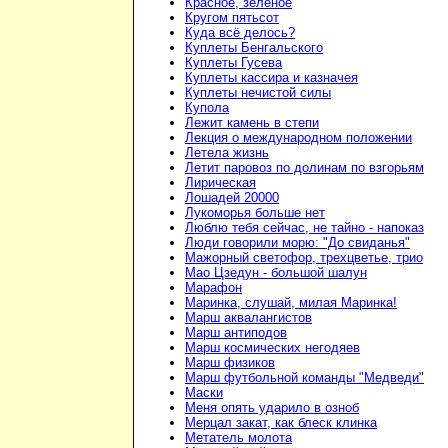
Красное, зелёное
Кругом пятьсот
Куда всё делось?
Куплеты Бенгальского
Куплеты Гусева
Куплеты кассира и казначея
Куплеты нечистой силы
Купола
Лежит камень в степи
Лекция о международном положении
Летела жизнь
Летит паровоз по долинам по взгорьям
Лирическая
Лошадей 20000
Лукоморья больше нет
Люблю тебя сейчас, не тайно - напоказ
Люди говорили морю: "До свиданья"
Мажорный светофор, трехцветье, трио
Мао Цзедун - большой шалун
Марафон
Маринка, слушай, милая Маринка!
Марш аквалангистов
Марш антиподов
Марш космических негодяев
Марш физиков
Марш футбольной команды "Медведи"
Маски
Меня опять ударило в озноб
Мерцал закат, как блеск клинка
Метатель молота