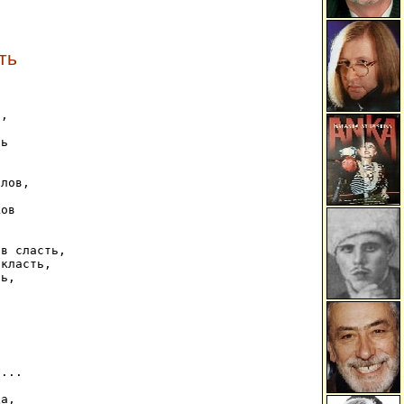
ть
, 

 

ь 

лов, 

ов 

в сласть, 

класть, 

ь, 



... 

а, 
