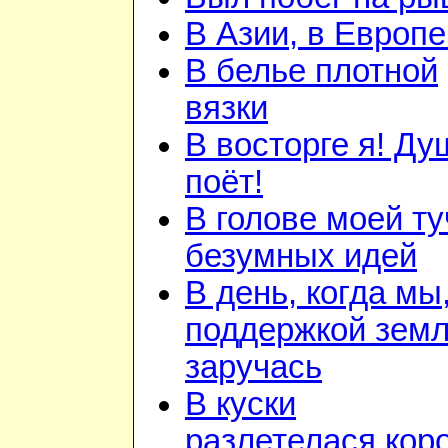
В Азии, в Европе
В белье плотной
вязки
В восторге я! Ду
поёт!
В голове моей ту
безумных идей
В день, когда мы
поддержкой зем
заручась
В куски
разлетелася кор