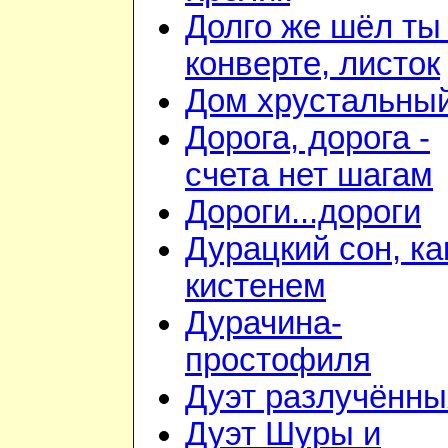
Долго же шёл ты
конверте, листок
Дом хрустальны
Дорога, дорога -
счета нет шагам
Дороги...дороги
Дурацкий сон, ка
кистенем
Дурачина-
простофиля
Дуэт разлучённы
Дуэт Шуры и