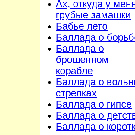
Ах, откуда у мен
грубые замашки
Бабье лето
Баллада о борьб
Баллада о
брошенном
корабле
Баллада о воль
стрелках
Баллада о гипсе
Баллада о детст
Баллада о корот