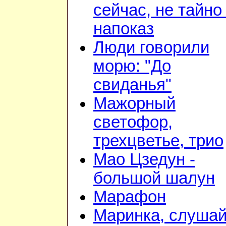
сейчас, не тайно 
напоказ
Люди говорили
морю: "До
свиданья"
Мажорный
светофор,
трехцветье, трио
Мао Цзедун -
большой шалун
Марафон
Маринка, слушай