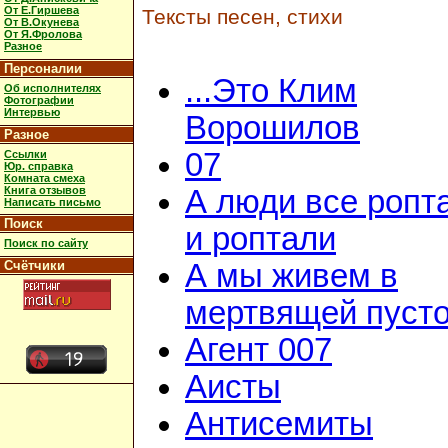
От Е.Гиршева
Тексты песен, стихи
От В.Окунева
От Я.Фролова
Разное
Персоналии
...Это Клим
Об исполнителях
Фотографии
Интервью
Ворошилов
Разное
07
Ссылки
Юр. справка
Комната смеха
Книга отзывов
А люди все ропт
Написать письмо
Поиск
и роптали
Поиск по сайту
Счётчики
А мы живем в
мертвящей пусто
Агент 007
Аисты
Антисемиты