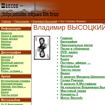
Главная
»
Персоналии
»
Владимир Высоцкий
» Про Серёжку Фомина
Владимир ВЫСОЦКИ
Информация
Новости
Новое в шансоне
Главная
Наши друзья
Биография
Анонсы
Афиша
Персональные диски
Награды
Песни в сборниках
DVD, видео
Дискография
Кассеты
Шансон X
Книги
Истоки
Постеры, афиши, ...
Военный шансон
Песни цыган
Фотоальбом
Барды
Тексты песен
Ретро, эстрада ...
Видео
Архив
В записях Михаила Шемякин
Солид Рекордс
Историческая справка
В записях К.Мустафиди
Хорошая музыка
Афиши, постеры ...
На концертах Владимира Вы
Заметки
Массовый тираж
Книги
Концерты 2
Тексты песен
Moroz Records
Фотоальбом
От Д.Анискевича