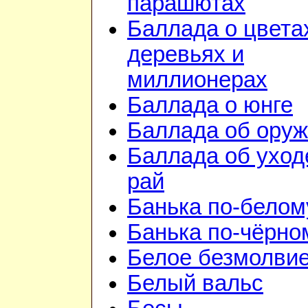
парашютах
Баллада о цвета
деревьях и
миллионерах
Баллада о юнге
Баллада об ору
Баллада об уход
рай
Банька по-белом
Банька по-чёрно
Белое безмолви
Белый вальс