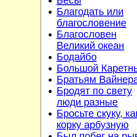
Бесы
Благодать или
благословение
Благословен
Великий океан
Бодайбо
Большой Каретн
Братьям Вайнер
Бродят по свету
люди разные
Бросьте скуку, ка
корку арбузную
Был побег на ры