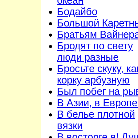
океан
Бодайбо
Большой Каретн
Братьям Вайнер
Бродят по свету
люди разные
Бросьте скуку, ка
корку арбузную
Был побег на ры
В Азии, в Европе
В белье плотной
вязки
В восторге я! Ду