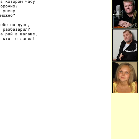
в котором часу 

орожно? 

 унесу 

можно? 

ебе по душе,- 

 разбазарил? 

а рай в шалаше, 

м кто-то занял! 