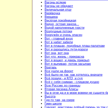
Вагоны всякие
Вагоны не обедают
Величальная отцу
Верёвочка
Вершина
Весёлая покойницкая
Видно, острая заноза...
Водой наполненные горсти
Воздушные потоки
Вооружён и очень опасен
Вот - главный вход
Вот в набат забили
Вот в плащах, подобных плащ-палаткам
Вот и разошлись пути-дороги
Вот она, вот она
Вот что: жизнь - прекрасна
Вот я вошел, и дверь прикрыл
Вот я выпиваю, потом засыпаю
Вратарь
Все ушли на фронт
Всё было не так, как хотелось вначале
Всё позади - и КПЗ, и суд
Всё с себя снимаю - слишком душно
Всю Россию до границы
Вторая песенка Алисы
Вы в огне да и в море вовеки не сыщете б
Высота
Где-то там, на озере
Гимн школе
Говорят, арестован добрый парень за три 