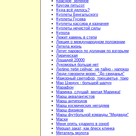
Красное, зелёное
Кругом пятьсот
Куда всё делось?
Куплеты Бенгальского
Куплеты Гусева
Куплеты кассира и казначея
Куплеты нечистой силы
Купола
Лежит камень в степи
Лекция о международном положении
Летела жизнь
Летит паровоз по долинам по взгорьям
Лирическая
Лошадей 20000
Лукоморья больше нет
Люблю тебя сейчас, не тайно - напоказ
Люди говорили морю: "До свиданья"
Мажорный светофор, трехцветье, трио
Мао Цзедун - большой шалун
Марафон
Маринка, слушай, милая Маринка!
Марш аквалангистов
Марш антиподов
Марш космических негодяев
Марш физиков
Марш футбольной команды "Медведи"
Маски
Меня опять ударило в озноб
Мерцал закат, как блеск клинка
Метатель молота