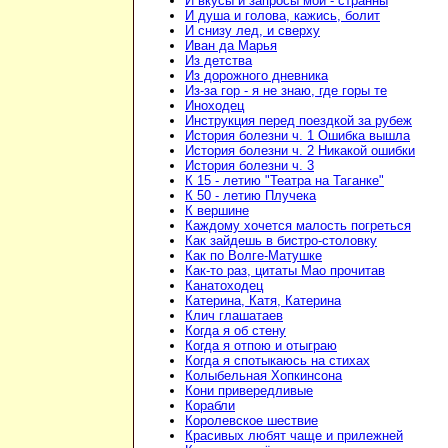
И вкусы и запросы мои - странны
И душа и голова, кажись, болит
И снизу лед, и сверху
Иван да Марья
Из детства
Из дорожного дневника
Из-за гор - я не знаю, где горы те
Иноходец
Инструкция перед поездкой за рубеж
История болезни ч. 1 Ошибка вышла
История болезни ч. 2 Никакой ошибки
История болезни ч. 3
К 15 - летию "Театра на Таганке"
К 50 - летию Плучека
К вершине
Каждому хочется малость погреться
Как зайдешь в бистро-столовку
Как по Волге-Матушке
Как-то раз, цитаты Мао прочитав
Канатоходец
Катерина, Катя, Катерина
Клич глашатаев
Когда я об стену
Когда я отпою и отыграю
Когда я спотыкаюсь на стихах
Колыбельная Хопкинсона
Кони привередливые
Корабли
Королевское шествие
Красивых любят чаще и прилежней