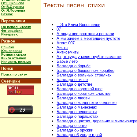
От Е.Гиршева
Тексты песен, стихи
От В.Окунева
От Я.Фролова
Разное
Персоналии
...Это Клим Ворошилов
Об исполнителях
07
Фотографии
А люди все роптали и роптали
Интервью
А мы живем в мертвящей пустоте
Разное
Агент 007
Ссылки
Аисты
Юр. справка
Антисемиты
Комната смеха
Ах, откуда у меня грубые замашки
Книга отзывов
Бабье лето
Написать письмо
Баллада о борьбе
Поиск
Баллада о брошенном корабле
Поиск по сайту
Баллада о вольных стрелках
Баллада о гипсе
Счётчики
Баллада о детстве
Баллада о короткой шее
Баллада о коротком счастье
Баллада о любви
Баллада о маленьком человеке
Баллада о манекенах
Баллада о ненависти
Баллада о парашютах
Баллада о цветах, деревьях и миллионер
Баллада о юнге
Баллада об оружии
Баллада об уходе в рай