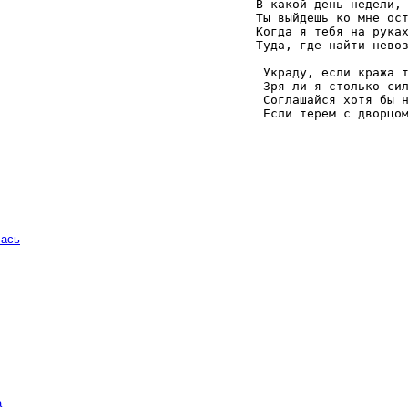
   В какой день недели, 
   Ты выйдешь ко мне ост
   Когда я тебя на руках
   Туда, где найти невоз
    Украду, если кража т
    Зря ли я столько сил
    Соглашайся хотя бы н
    Если терем с дворцо
чась
а