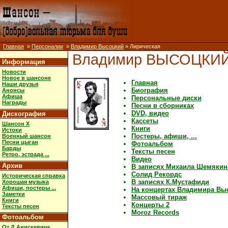
Главная
»
Персоналии
»
Владимир Высоцкий
» Лирическая
Владимир ВЫСОЦКИ
Информация
Новости
Новое в шансоне
Главная
Наши друзья
Биография
Анонсы
Афиша
Персональные диски
Награды
Песни в сборниках
DVD, видео
Дискография
Кассеты
Шансон X
Книги
Истоки
Постеры, афиши, ...
Военный шансон
Песни цыган
Фотоальбом
Барды
Тексты песен
Ретро, эстрада ...
Видео
Архив
В записях Михаила Шемякин
Солид Рекордс
Историческая справка
В записях К.Мустафиди
Хорошая музыка
Афиши, постеры ...
На концертах Владимира Вы
Заметки
Массовый тираж
Книги
Концерты 2
Тексты песен
Moroz Records
Фотоальбом
От Д.Анискевича