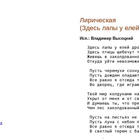
Лирическая
(Здесь лапы у елей
Исп.: Владимир Высоцкий
   Здесь лапы у елей дро
   Здесь птицы щебечут т
   Живешь в заколдованно
   Откуда уйти невозможн
    Пусть черемухи сохну
    Пусть дождем опадают
    Все равно я отсюда т
    Во дворец, где играю
   Твой мир колдунами на
   Укрыт от меня и от св
   И думаешь ты, что пре
   Чем лес заколдованный
    Пусть на листьях не 
    Пусть луна с небом п
ах
    Все равно я отсюда т
    В светлый терем с ба