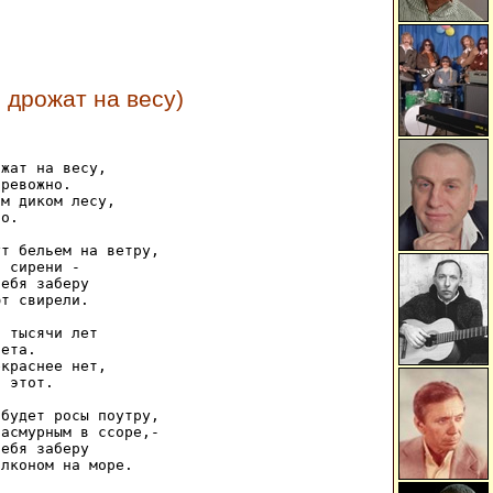
 дрожат на весу)
жат на весу, 

ревожно. 

м диком лесу, 

о. 

т бельем на ветру, 

 сирени - 

ебя заберу 

т свирели. 

 тысячи лет 

ета. 

краснее нет, 

 этот. 

будет росы поутру, 

асмурным в ссоре,- 

ебя заберу 

лконом на море. 
