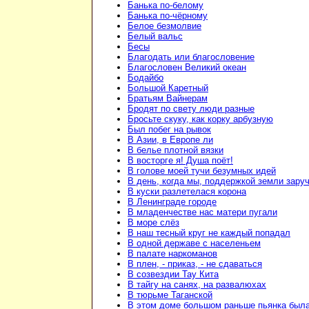
Банька по-белому
Банька по-чёрному
Белое безмолвие
Белый вальс
Бесы
Благодать или благословение
Благословен Великий океан
Бодайбо
Большой Каретный
Братьям Вайнерам
Бродят по свету люди разные
Бросьте скуку, как корку арбузную
Был побег на рывок
В Азии, в Европе ли
В белье плотной вязки
В восторге я! Душа поёт!
В голове моей тучи безумных идей
В день, когда мы, поддержкой земли зару
В куски разлетелася корона
В Ленинграде городе
В младенчестве нас матери пугали
В море слёз
В наш тесный круг не каждый попадал
В одной державе с населеньем
В палате наркоманов
В плен, - приказ, - не сдаваться
В созвездии Тау Кита
В тайгу на санях, на развалюхах
В тюрьме Таганской
В этом доме большом раньше пьянка был