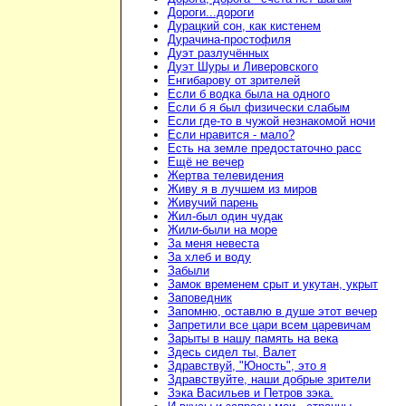
Дороги...дороги
Дурацкий сон, как кистенем
Дурачина-простофиля
Дуэт разлучённых
Дуэт Шуры и Ливеровского
Енгибарову от зрителей
Если б водка была на одного
Если б я был физически слабым
Если где-то в чужой незнакомой ночи
Если нравится - мало?
Есть на земле предостаточно расс
Ещё не вечер
Жертва телевидения
Живу я в лучшем из миров
Живучий парень
Жил-был один чудак
Жили-были на море
За меня невеста
За хлеб и воду
Забыли
Замок временем срыт и укутан, укрыт
Заповедник
Запомню, оставлю в душе этот вечер
Запретили все цари всем царевичам
Зарыты в нашу память на века
Здесь сидел ты, Валет
Здравствуй, "Юность", это я
Здравствуйте, наши добрые зрители
Зэка Васильев и Петров зэка.