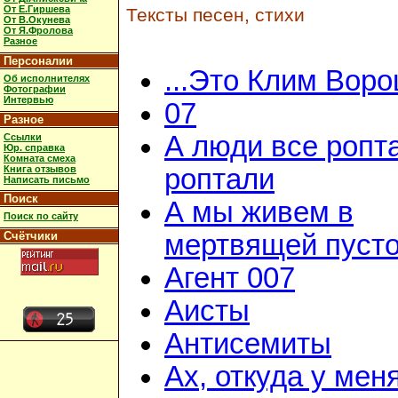
От Е.Гиршева
Тексты песен, стихи
От В.Окунева
От Я.Фролова
Разное
Персоналии
...Это Клим Вор
Об исполнителях
Фотографии
Интервью
07
Разное
А люди все ропт
Ссылки
Юр. справка
Комната смеха
Книга отзывов
роптали
Написать письмо
Поиск
А мы живем в
Поиск по сайту
Счётчики
мертвящей пусто
Агент 007
Аисты
Антисемиты
Ах, откуда у мен