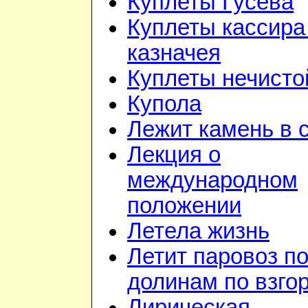
Куплеты Гусева
Куплеты кассира
казначея
Куплеты нечисто
Купола
Лежит камень в 
Лекция о
международном
положении
Летела жизнь
Летит паровоз п
долинам по взго
Лирическая