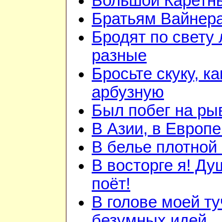
Большой Каретн
Братьям Вайнер
Бродят по свету
разные
Бросьте скуку, ка
арбузную
Был побег на ры
В Азии, в Европе
В белье плотной 
В восторге я! Ду
поёт!
В голове моей ту
безумных идей