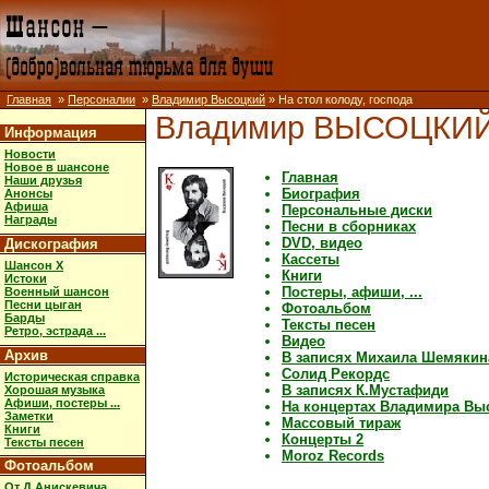
Главная
»
Персоналии
»
Владимир Высоцкий
» На стол колоду, господа
Владимир ВЫСОЦКИ
Информация
Новости
Новое в шансоне
Главная
Наши друзья
Биография
Анонсы
Афиша
Персональные диски
Награды
Песни в сборниках
DVD, видео
Дискография
Кассеты
Шансон X
Книги
Истоки
Постеры, афиши, ...
Военный шансон
Песни цыган
Фотоальбом
Барды
Тексты песен
Ретро, эстрада ...
Видео
Архив
В записях Михаила Шемякин
Солид Рекордс
Историческая справка
В записях К.Мустафиди
Хорошая музыка
Афиши, постеры ...
На концертах Владимира Вы
Заметки
Массовый тираж
Книги
Концерты 2
Тексты песен
Moroz Records
Фотоальбом
От Д.Анискевича