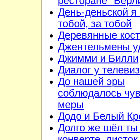
ресторане "Берл
День-деньской я 
тобой, за тобой
Деревянные кос
Джентельмены у
Джимми и Билли
Диалог у телеви
До нашей эры
соблюдалось чув
меры
Додо и Белый Кр
Долго же шёл ты
конверте, листок