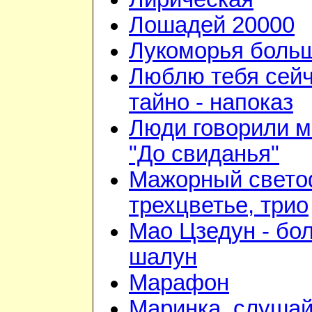
Лошадей 20000
Лукоморья больш
Люблю тебя сейч
тайно - напоказ
Люди говорили м
"До свиданья"
Мажорный свето
трехцветье, трио
Мао Цзедун - бо
шалун
Марафон
Маринка, слушай