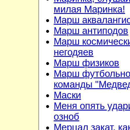
милая Маринка!
Марш акваланги
Марш антиподов
Марш космическ
негодяев
Марш физиков
Марш футбольн
команды "Медве
Маски
Меня опять удар
озноб
Мерцал закат, ка