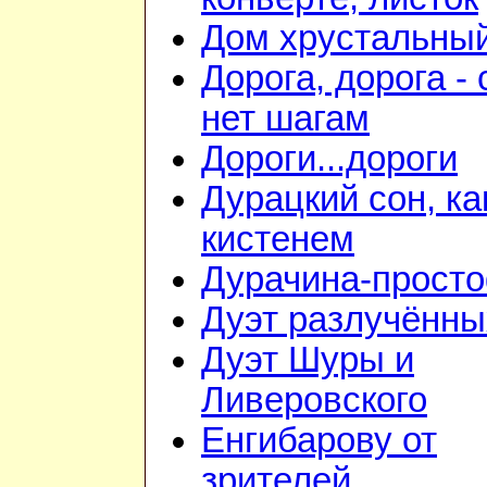
Дом хрустальны
Дорога, дорога - 
нет шагам
Дороги...дороги
Дурацкий сон, ка
кистенем
Дурачина-прост
Дуэт разлучённы
Дуэт Шуры и
Ливеровского
Енгибарову от
зрителей