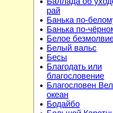
Баллада об уход
рай
Банька по-белом
Банька по-чёрно
Белое безмолви
Белый вальс
Бесы
Благодать или
благословение
Благословен Вел
океан
Бодайбо