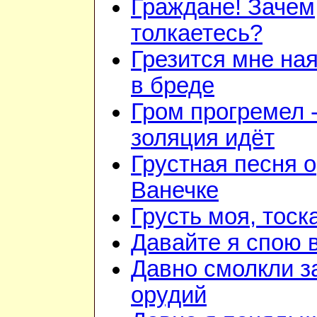
Граждане! Зачем
толкаетесь?
Грезится мне на
в бреде
Гром прогремел 
золяция идёт
Грустная песня о
Ванечке
Грусть моя, тоск
Давайте я спою 
Давно смолкли з
орудий