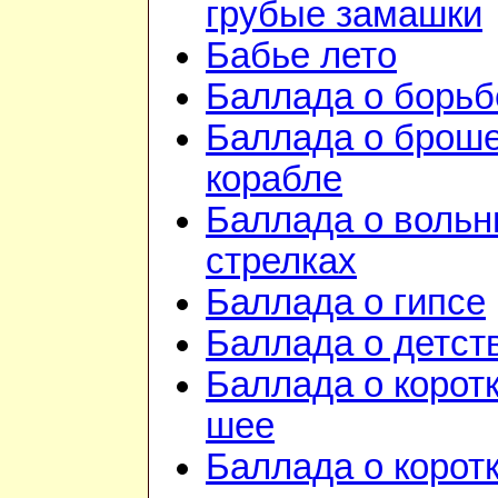
грубые замашки
Бабье лето
Баллада о борьб
Баллада о брош
корабле
Баллада о воль
стрелках
Баллада о гипсе
Баллада о детст
Баллада о корот
шее
Баллада о корот