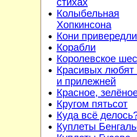
стихах
Колыбельная
Хопкинсона
Кони привередл
Корабли
Королевское шес
Красивых любят
и прилежней
Красное, зелёно
Кругом пятьсот
Куда всё делось
Куплеты Бенгаль