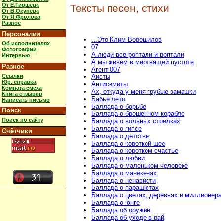
От Е.Гиршева
Тексты песен, стихи
От В.Окунева
От Я.Фролова
Разное
Персоналии
...Это Клим Ворошилов
Об исполнителях
07
Фотографии
А люди все роптали и роптали
Интервью
А мы живем в мертвящей пустоте
Разное
Агент 007
Ссылки
Аисты
Юр. справка
Антисемиты
Комната смеха
Ах, откуда у меня грубые замашки
Книга отзывов
Бабье лето
Написать письмо
Баллада о борьбе
Поиск
Баллада о брошенном корабле
Поиск по сайту
Баллада о вольных стрелках
Баллада о гипсе
Счётчики
Баллада о детстве
Баллада о короткой шее
Баллада о коротком счастье
Баллада о любви
Баллада о маленьком человеке
Баллада о манекенах
Баллада о ненависти
Баллада о парашютах
Баллада о цветах, деревьях и миллионер
Баллада о юнге
Баллада об оружии
Баллада об уходе в рай