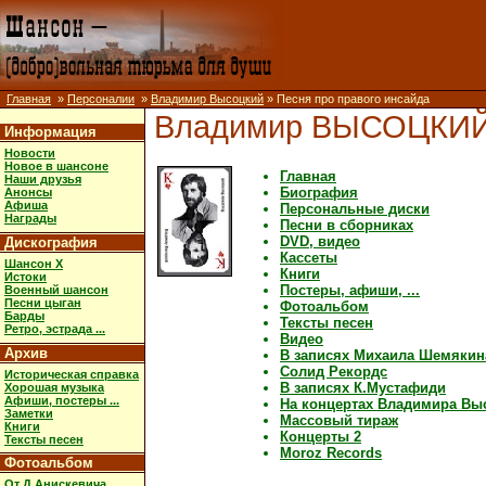
Главная
»
Персоналии
»
Владимир Высоцкий
» Песня про правого инсайда
Владимир ВЫСОЦКИ
Информация
Новости
Новое в шансоне
Главная
Наши друзья
Биография
Анонсы
Афиша
Персональные диски
Награды
Песни в сборниках
DVD, видео
Дискография
Кассеты
Шансон X
Книги
Истоки
Постеры, афиши, ...
Военный шансон
Песни цыган
Фотоальбом
Барды
Тексты песен
Ретро, эстрада ...
Видео
Архив
В записях Михаила Шемякин
Солид Рекордс
Историческая справка
В записях К.Мустафиди
Хорошая музыка
Афиши, постеры ...
На концертах Владимира Вы
Заметки
Массовый тираж
Книги
Концерты 2
Тексты песен
Moroz Records
Фотоальбом
От Д.Анискевича