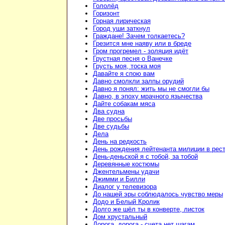
Гололёд
Горизонт
Горная лирическая
Город уши заткнул
Граждане! Зачем толкаетесь?
Грезится мне наяву или в бреде
Гром прогремел - золяция идёт
Грустная песня о Ванечке
Грусть моя, тоска моя
Давайте я спою вам
Давно смолкли залпы орудий
Давно я понял: жить мы не смогли бы
Давно, в эпоху мрачного язычества
Дайте собакам мяса
Два судна
Две просьбы
Две судьбы
Дела
День на редкость
День рождения лейтенанта милиции в рес
День-деньской я с тобой, за тобой
Деревянные костюмы
Джентельмены удачи
Джимми и Билли
Диалог у телевизора
До нашей эры соблюдалось чувство меры
Додо и Белый Кролик
Долго же шёл ты в конверте, листок
Дом хрустальный
Дорога, дорога - счета нет шагам