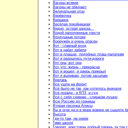
Вагоны всякие
Вагоны не обедают
Величальная отцу
Верёвочка
Вершина
Весёлая покойницкая
Видно, острая заноза...
Водой наполненные горсти
Воздушные потоки
Вооружён и очень опасен
Вот - главный вход
Вот в набат забили
Вот в плащах, подобных плащ-палаткам
Вот и разошлись пути-дороги
Вот она, вот она
Вот что: жизнь - прекрасна
Вот я вошел, и дверь прикрыл
Вот я выпиваю, потом засыпаю
Вратарь
Все ушли на фронт
Всё было не так, как хотелось вначале
Всё позади - и КПЗ, и суд
Всё с себя снимаю - слишком душно
Всю Россию до границы
Вторая песенка Алисы
Вы в огне да и в море вовеки не сыщете б
Высота
Где-то там, на озере
Гимн школе
Говорят, арестован добрый парень за три 