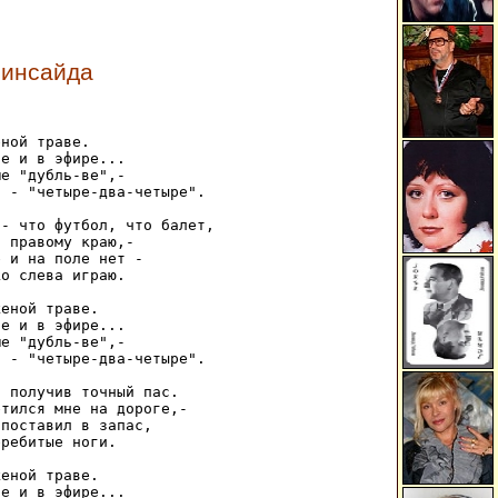
 инсайда
ной траве. 

е и в эфире... 

е "дубль-вe",- 

 - "четыре-два-четыре". 

- что футбол, что балет, 

 правому краю,- 

 и на поле нет - 

о слева играю. 

еной траве. 

е и в эфире... 

е "дубль-вe",- 

 - "четыре-два-четыре". 

 получив точный пас. 

тился мне на дороге,- 

поставил в запас, 

ребитые ноги. 

еной траве. 

е и в эфире... 
