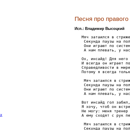
Песня про правого
Исп.: Владимир Высоцкий
   Мяч затаился в стриже
    Секунда паузы на пол
    Они играют по систем
    А нам плевать, у нас
   Ох, инсайд! Для него 
   И всегда он играет по
   Справедливости в мире
   Потому я всегда тольк
    Мяч затаился в стриж
    Секунда паузы на пол
    Они играют по систем
    А нам плевать, у нас
   Вот инсайд гол забил,
   Я хочу, чтоб он встре
   Не могу: меня тренер 
ах
   А ему сходят с рук пе
    Мяч затаился в стриж
    Секунда паузы на пол