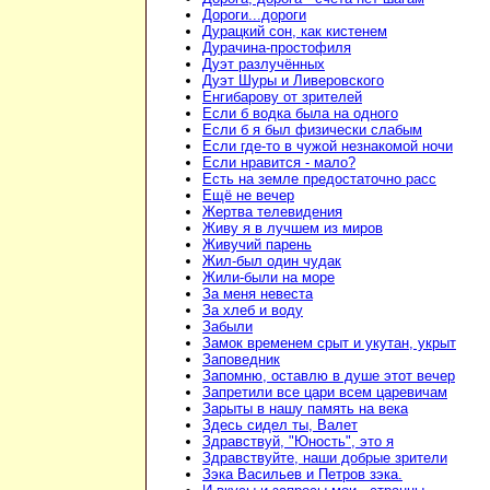
Дороги...дороги
Дурацкий сон, как кистенем
Дурачина-простофиля
Дуэт разлучённых
Дуэт Шуры и Ливеровского
Енгибарову от зрителей
Если б водка была на одного
Если б я был физически слабым
Если где-то в чужой незнакомой ночи
Если нравится - мало?
Есть на земле предостаточно расс
Ещё не вечер
Жертва телевидения
Живу я в лучшем из миров
Живучий парень
Жил-был один чудак
Жили-были на море
За меня невеста
За хлеб и воду
Забыли
Замок временем срыт и укутан, укрыт
Заповедник
Запомню, оставлю в душе этот вечер
Запретили все цари всем царевичам
Зарыты в нашу память на века
Здесь сидел ты, Валет
Здравствуй, "Юность", это я
Здравствуйте, наши добрые зрители
Зэка Васильев и Петров зэка.