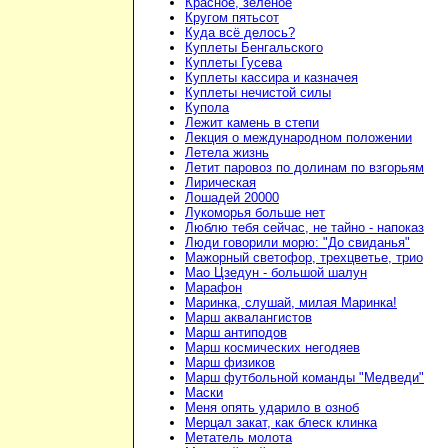
Красное, зелёное
Кругом пятьсот
Куда всё делось?
Куплеты Бенгальского
Куплеты Гусева
Куплеты кассира и казначея
Куплеты нечистой силы
Купола
Лежит камень в степи
Лекция о международном положении
Летела жизнь
Летит паровоз по долинам по взгорьям
Лирическая
Лошадей 20000
Лукоморья больше нет
Люблю тебя сейчас, не тайно - напоказ
Люди говорили морю: "До свиданья"
Мажорный светофор, трехцветье, трио
Мао Цзедун - большой шалун
Марафон
Маринка, слушай, милая Маринка!
Марш аквалангистов
Марш антиподов
Марш космических негодяев
Марш физиков
Марш футбольной команды "Медведи"
Маски
Меня опять ударило в озноб
Мерцал закат, как блеск клинка
Метатель молота