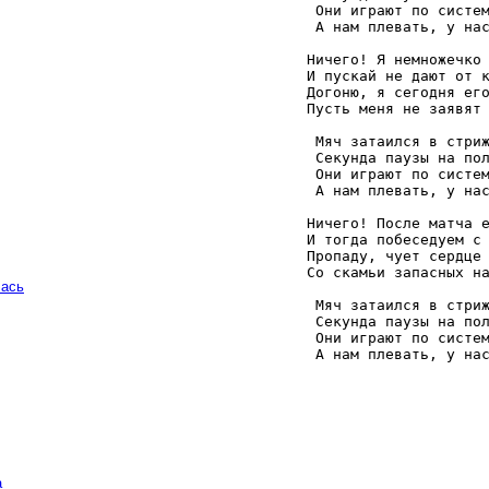
    Они играют по систем
    А нам плевать, у нас
   Ничего! Я немножечко 
   И пускай не дают от к
   Догоню, я сегодня его
   Пусть меня не заявят 
    Мяч затаился в стриж
    Секунда паузы на пол
    Они играют по систем
    А нам плевать, у нас
   Ничего! После матча е
   И тогда побеседуем с 
   Пропаду, чует сердце 
   Со скамьи запасных на
чась
    Мяч затаился в стриж
    Секунда паузы на пол
    Они играют по систем
    А нам плевать, у на
а