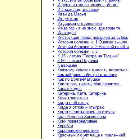
И вкусы и запросы мои - странны
И душа и голова, кажись, болит
И снизу лед, и сверху
Иван да Марья
Из детства
Из дорожного дневника
Из-за гор - я не знаю, где горы те
Иноходец
Инструкция перед поездкой за рубеж
История болезни ч. 1 Ошибка вышла
История болезни ч. 2 Никакой ошибки
История болезни ч. 3
К 15 - летию "Театра на Таганке"
К 50 - летию Плучека
К вершине
Каждому хочется малость погреться
Как зайдешь в бистро-столовку
Как по Волге-Матушке
Как-то раз, цитаты Мао прочитав
Канатоходец
Катерина, Катя, Катерина
Клич глашатаев
Когда я об стену
Когда я отпою и отыграю
Когда я спотыкаюсь на стихах
Колыбельная Хопкинсона
Кони привередливые
Корабли
Королевское шествие
Красивых любят чаще и прилежней