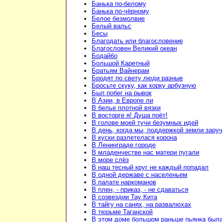
Банька по-белому
Банька по-чёрному
Белое безмолвие
Белый вальс
Бесы
Благодать или благословение
Благословен Великий океан
Бодайбо
Большой Каретный
Братьям Вайнерам
Бродят по свету люди разные
Бросьте скуку, как корку арбузную
Был побег на рывок
В Азии, в Европе ли
В белье плотной вязки
В восторге я! Душа поёт!
В голове моей тучи безумных идей
В день, когда мы, поддержкой земли зару
В куски разлетелася корона
В Ленинграде городе
В младенчестве нас матери пугали
В море слёз
В наш тесный круг не каждый попадал
В одной державе с населеньем
В палате наркоманов
В плен, - приказ, - не сдаваться
В созвездии Тау Кита
В тайгу на санях, на развалюхах
В тюрьме Таганской
В этом доме большом раньше пьянка был