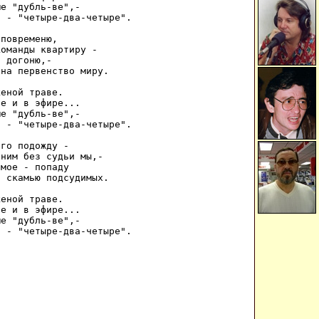
е "дубль-вe",- 

 - "четыре-два-четыре". 

повременю, 

оманды квартиру - 

 догоню,- 

на первенство миру. 

еной траве. 

е и в эфире... 

е "дубль-вe",- 

 - "четыре-два-четыре". 

го подожду - 

ним без судьи мы,- 

мое - попаду 

 скамью подсудимых. 

еной траве. 

е и в эфире... 

е "дубль-вe",- 

с - "четыре-два-четыре". 