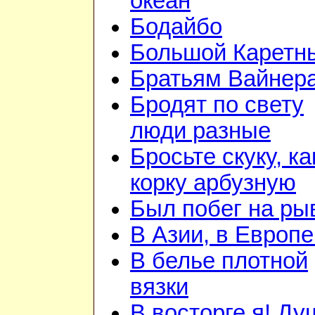
океан
Бодайбо
Большой Каретн
Братьям Вайнер
Бродят по свету
люди разные
Бросьте скуку, ка
корку арбузную
Был побег на ры
В Азии, в Европе
В белье плотной
вязки
В восторге я! Ду