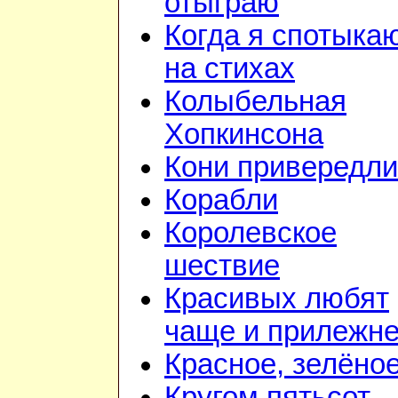
отыграю
Когда я спотыка
на стихах
Колыбельная
Хопкинсона
Кони привередл
Корабли
Королевское
шествие
Красивых любят
чаще и прилежн
Красное, зелёно
Кругом пятьсот