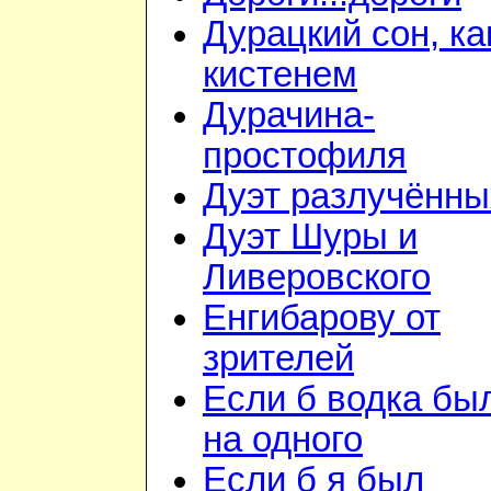
Дурацкий сон, ка
кистенем
Дурачина-
простофиля
Дуэт разлучённы
Дуэт Шуры и
Ливеровского
Енгибарову от
зрителей
Если б водка бы
на одного
Если б я был