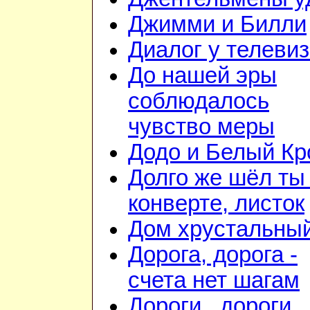
Джимми и Билли
Диалог у телеви
До нашей эры
соблюдалось
чувство меры
Додо и Белый Кр
Долго же шёл ты
конверте, листок
Дом хрустальны
Дорога, дорога -
счета нет шагам
Дороги...дороги