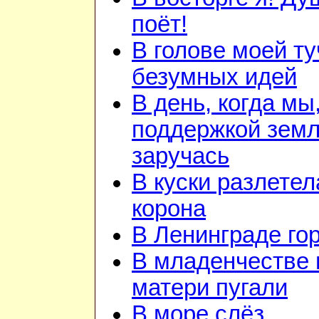
поёт!
В голове моей ту
безумных идей
В день, когда мы
поддержкой зем
заручась
В куски разлетел
корона
В Ленинграде го
В младенчестве 
матери пугали
В море слёз