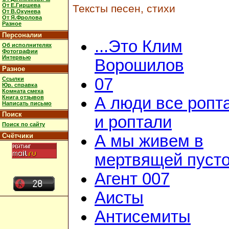
От Е.Гиршева
Тексты песен, стихи
От В.Окунева
От Я.Фролова
Разное
Персоналии
...Это Клим
Об исполнителях
Фотографии
Интервью
Ворошилов
Разное
07
Ссылки
Юр. справка
Комната смеха
Книга отзывов
А люди все ропт
Написать письмо
Поиск
и роптали
Поиск по сайту
Счётчики
А мы живем в
мертвящей пусто
Агент 007
Аисты
Антисемиты