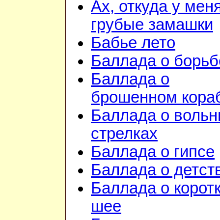
Ах, откуда у мен
грубые замашки
Бабье лето
Баллада о борьб
Баллада о
брошенном кора
Баллада о воль
стрелках
Баллада о гипсе
Баллада о детст
Баллада о корот
шее