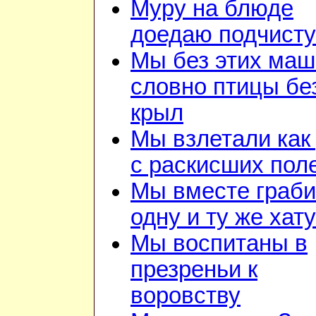
Муру на блюде
доедаю подчист
Мы без этих маш
словно птицы бе
крыл
Мы взлетали как 
с раскисших пол
Мы вместе граб
одну и ту же хату
Мы воспитаны в
презреньи к
воровству