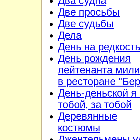
Два судна
Две просьбы
Две судьбы
Дела
День на редкост
День рождения
лейтенанта мил
в ресторане "Бе
День-деньской я 
тобой, за тобой
Деревянные
костюмы
Джентельмены у