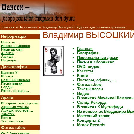
Главная
»
Персоналии
»
Владимир Высоцкий
» У Доски, где почетные граждане
Владимир ВЫСОЦКИ
Информация
Новости
Новое в шансоне
Главная
Наши друзья
Биография
Анонсы
Афиша
Персональные диски
Награды
Песни в сборниках
DVD, видео
Дискография
Кассеты
Шансон X
Книги
Истоки
Постеры, афиши, ...
Военный шансон
Песни цыган
Фотоальбом
Барды
Тексты песен
Ретро, эстрада ...
Видео
Архив
В записях Михаила Шемякин
Солид Рекордс
Историческая справка
В записях К.Мустафиди
Хорошая музыка
Афиши, постеры ...
На концертах Владимира Вы
Заметки
Массовый тираж
Книги
Концерты 2
Тексты песен
Moroz Records
Фотоальбом
От Д.Анискевича