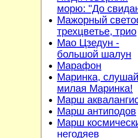
морю: "До свида
Мажорный свето
трехцветье, трио
Мао Цзедун -
большой шалун
Марафон
Маринка, слушай
милая Маринка!
Марш акваланги
Марш антиподов
Марш космическ
негодяев