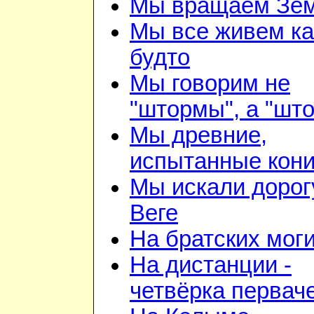
Мы вращаем Зе
Мы все живем ка
будто
Мы говорим не
"штормы", а "шт
Мы древние,
испытанные кон
Мы искали дорог
Веге
На братских мог
На дистанции -
четвёрка первач