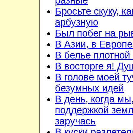
разные
Бросьте скуку, ка
арбузную
Был побег на ры
В Азии, в Европе
В белье плотной 
В восторге я! Ду
В голове моей ту
безумных идей
В день, когда мы
поддержкой зем
заручась
В куски разлетел