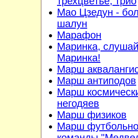
трехцветье, трио
Мао Цзедун - бо
шалун
Марафон
Маринка, слушай
Маринка!
Марш акваланги
Марш антиподов
Марш космическ
негодяев
Марш физиков
Марш футбольн
команды "Медве