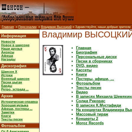
Главная
»
Персоналии
»
Владимир Высоцкий
» Здравствуйте, наши добрые зрители
Владимир ВЫСОЦКИ
Информация
Новости
Новое в шансоне
Главная
Наши друзья
Биография
Анонсы
Афиша
Персональные диски
Награды
Песни в сборниках
DVD, видео
Дискография
Кассеты
Шансон X
Книги
Истоки
Постеры, афиши, ...
Военный шансон
Песни цыган
Фотоальбом
Барды
Тексты песен
Ретро, эстрада ...
Видео
Архив
В записях Михаила Шемякин
Солид Рекордс
Историческая справка
В записях К.Мустафиди
Хорошая музыка
Афиши, постеры ...
На концертах Владимира Вы
Заметки
Массовый тираж
Книги
Концерты 2
Тексты песен
Moroz Records
Фотоальбом
От Д.Анискевича