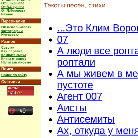
От Е.Гиршева
Тексты песен, стихи
От В.Окунева
От Я.Фролова
Разное
Персоналии
...Это Клим Вор
Об исполнителях
Фотографии
Интервью
07
Разное
А люди все ропт
Ссылки
Юр. справка
Комната смеха
Книга отзывов
роптали
Написать письмо
Поиск
А мы живем в м
Поиск по сайту
Счётчики
пустоте
Агент 007
Аисты
Антисемиты
Ах, откуда у мен