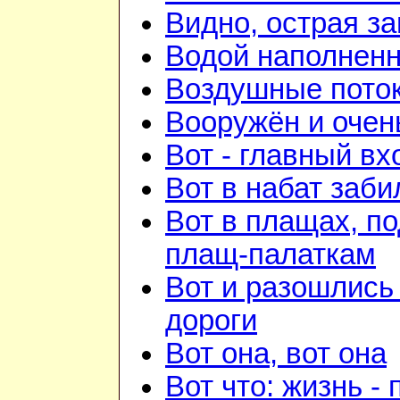
Видно, острая зан
Водой наполненн
Воздушные пото
Вооружён и очен
Вот - главный вх
Вот в набат заби
Вот в плащах, п
плащ-палаткам
Вот и разошлись 
дороги
Вот она, вот она
Вот что: жизнь -