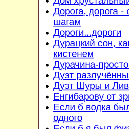
Дом хрустальны
Дорога, дорога - 
шагам
Дороги...дороги
Дурацкий сон, ка
кистенем
Дурачина-прост
Дуэт разлучённы
Дуэт Шуры и Лив
Енгибарову от з
Если б водка бы
одного
Если б я был фи