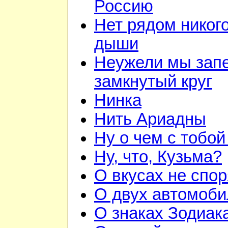
Россию
Нет рядом никого
дыши
Неужели мы зап
замкнутый круг
Нинка
Нить Ариадны
Ну о чем с тобой
Ну, что, Кузьма?
О вкусах не спор
О двух автомоби
О знаках Зодиак