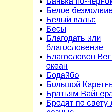
Банька по-чёрно
Белое безмолви
Белый вальс
Бесы
Благодать или
благословение
Благословен Вел
океан
Бодайбо
Большой Каретн
Братьям Вайнер
Бродят по свету