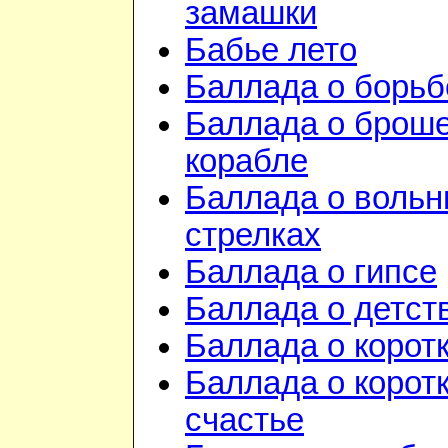
замашки
Бабье лето
Баллада о борьб
Баллада о брош
корабле
Баллада о воль
стрелках
Баллада о гипсе
Баллада о детст
Баллада о корот
Баллада о корот
счастье