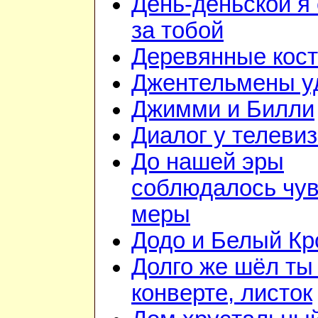
День-деньской я 
за тобой
Деревянные кос
Джентельмены у
Джимми и Билли
Диалог у телеви
До нашей эры
соблюдалось чув
меры
Додо и Белый Кр
Долго же шёл ты
конверте, листок