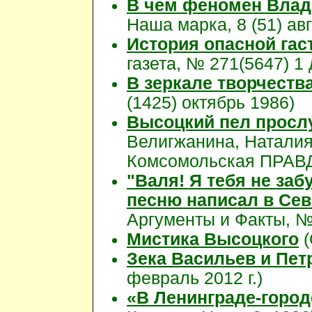
В чем феномен Влад
Наша марка, 8 (51) авг
История опасной гас
газета, № 271(5647) 1
В зеркале творчеств
(1425) октябрь 1986)
Высоцкий пел просл
Велигжанина, Наталия
Комсомольская ПРАВДА
"Валя! Я тебя не за
песню написал в Сев
Аргументы и Факты, №4
Мистика Высоцкого
(
Зека Васильев и Пет
февраль 2012 г.)
«В Ленинграде-городе