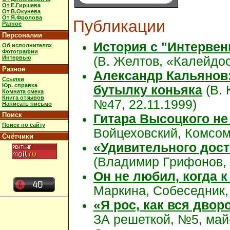
От Е.Гиршева
От В.Окунева
От Я.Фролова
Публикации
Разное
Персоналии
История с "Интервен
Об исполнителях
Фотографии
Интервью
(В. Желтов, «Калейдо
Разное
Александр Кальянов
Ссылки
Юр. справка
бутылку коньяка
(В. 
Комната смеха
Книга отзывов
№47, 22.11.1999)
Написать письмо
Поиск
Гитара Высоцкого не
Поиск по сайту
Войцеховский, Комсомо
Счётчики
«Удивительного дост
(Владимир Грифонов, В
Он не любил, когда к
Маркина, Собеседник, 
«Я рос, как вся двор
ЗА решеткой, №5, май