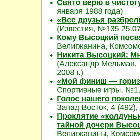
Свято верю в чистоту
января 1988 года)
«Все друзья разбрели
(Известия, №135 25.07
Кому Высоцкий посв
Велигжанина, Комсомо
Никита Высоцкий: М
(Александр Мельман, 
2008 г.)
«Мой финиш — горизо
Спортивные игры, №1,
Голос нашего поколе
Запад Восток, 4 (492),
Проклятие «колдунь
тайной дочери Высо
Велигжанины, Комсомол