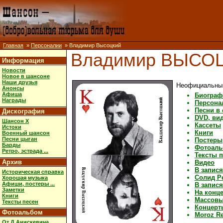
Главная
»
Персоналии
» Владимир Высоцкий
Владимир ВЫСО
Информация
Новости
Новое в шансоне
Наши друзья
Неофициальный
Анонсы
Афиша
Биограф
Награды
Персона
Песни в
Дискография
DVD, ви
Шансон X
Кассеты
Истоки
Книги
Военный шансон
Песни цыган
Постеры,
Барды
Фотоал
Ретро, эстрада ...
Тексты 
Архив
Видео
В запис
Историческая справка
Солид Р
Хорошая музыка
Афиши, постеры ...
В запис
Заметки
На конц
Книги
Массовы
Тексты песен
Концерт
Фотоальбом
Moroz R
От Д.Анискевича