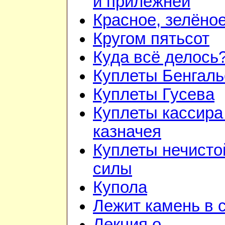
и прилежней
Красное, зелёно
Кругом пятьсот
Куда всё делось
Куплеты Бенгаль
Куплеты Гусева
Куплеты кассира
казначея
Куплеты нечисто
силы
Купола
Лежит камень в 
Лекция о