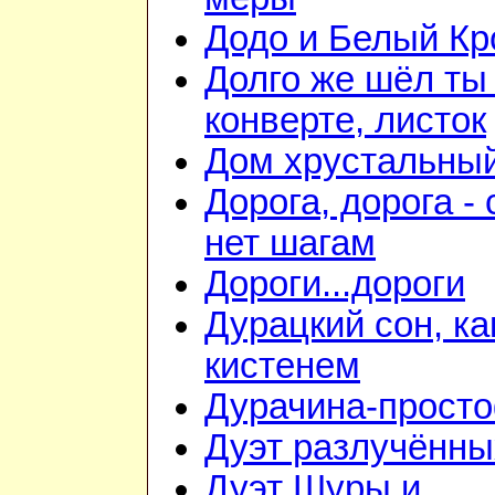
Додо и Белый Кр
Долго же шёл ты
конверте, листок
Дом хрустальны
Дорога, дорога - 
нет шагам
Дороги...дороги
Дурацкий сон, ка
кистенем
Дурачина-прост
Дуэт разлучённы
Дуэт Шуры и