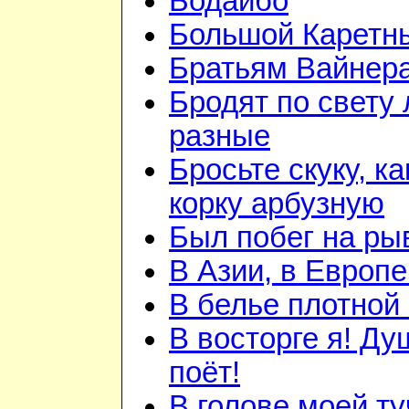
Бодайбо
Большой Каретн
Братьям Вайнер
Бродят по свету
разные
Бросьте скуку, ка
корку арбузную
Был побег на ры
В Азии, в Европе
В белье плотной 
В восторге я! Ду
поёт!
В голове моей ту