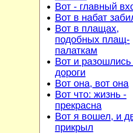
Вот - главный вх
Вот в набат заби
Вот в плащах,
подобных плащ-
палаткам
Вот и разошлись 
дороги
Вот она, вот она
Вот что: жизнь -
прекрасна
Вот я вошел, и д
прикрыл