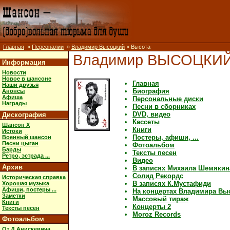
Главная
»
Персоналии
»
Владимир Высоцкий
» Высота
Владимир ВЫСОЦКИ
Информация
Новости
Новое в шансоне
Главная
Наши друзья
Биография
Анонсы
Афиша
Персональные диски
Награды
Песни в сборниках
DVD, видео
Дискография
Кассеты
Шансон X
Книги
Истоки
Постеры, афиши, ...
Военный шансон
Песни цыган
Фотоальбом
Барды
Тексты песен
Ретро, эстрада ...
Видео
Архив
В записях Михаила Шемякин
Солид Рекордс
Историческая справка
В записях К.Мустафиди
Хорошая музыка
Афиши, постеры ...
На концертах Владимира Вы
Заметки
Массовый тираж
Книги
Концерты 2
Тексты песен
Moroz Records
Фотоальбом
От Д.Анискевича