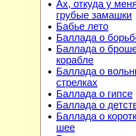
Ах, откуда у мен
грубые замашки
Бабье лето
Баллада о борьб
Баллада о брош
корабле
Баллада о воль
стрелках
Баллада о гипсе
Баллада о детст
Баллада о корот
шее