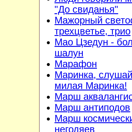
"До свиданья"
Мажорный свето
трехцветье, трио
Мао Цзедун - бо
шалун
Марафон
Маринка, слушай
милая Маринка!
Марш акваланги
Марш антиподов
Марш космическ
негодяев