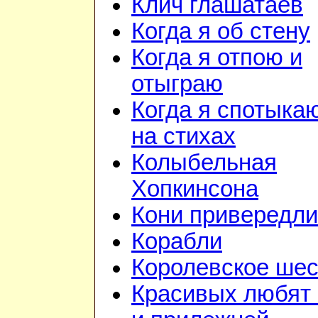
Клич глашатаев
Когда я об стену
Когда я отпою и
отыграю
Когда я спотыка
на стихах
Колыбельная
Хопкинсона
Кони привередл
Корабли
Королевское шес
Красивых любят