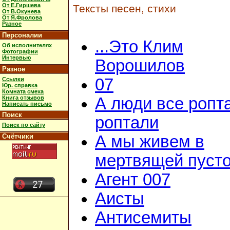
От Е.Гиршева
Тексты песен, стихи
От В.Окунева
От Я.Фролова
Разное
Персоналии
...Это Клим
Об исполнителях
Фотографии
Интервью
Ворошилов
Разное
07
Ссылки
Юр. справка
Комната смеха
Книга отзывов
А люди все ропт
Написать письмо
Поиск
роптали
Поиск по сайту
Счётчики
А мы живем в
мертвящей пусто
Агент 007
Аисты
Антисемиты