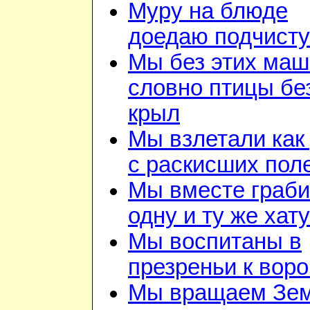
Муру на блюде
доедаю подчист
Мы без этих маш
словно птицы бе
крыл
Мы взлетали как 
с раскисших пол
Мы вместе граб
одну и ту же хату
Мы воспитаны в
презреньи к воро
Мы вращаем Зе