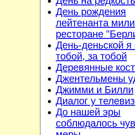
День на редкост
День рождения
лейтенанта мили
ресторане "Берл
День-деньской я 
тобой, за тобой
Деревянные кос
Джентельмены у
Джимми и Билли
Диалог у телеви
До нашей эры
соблюдалось чув
меры