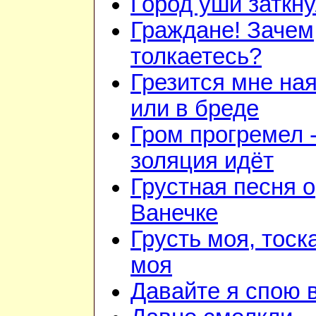
Город уши заткн
Граждане! Зачем
толкаетесь?
Грезится мне на
или в бреде
Гром прогремел 
золяция идёт
Грустная песня о
Ванечке
Грусть моя, тоск
моя
Давайте я спою 