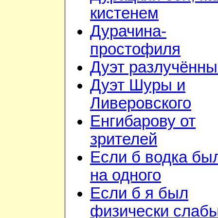
кистенем
Дурачина-
простофиля
Дуэт разлучённы
Дуэт Шуры и
Ливеровского
Енгибарову от
зрителей
Если б водка бы
на одного
Если б я был
физически слаб