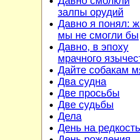
Давно смолкли
залпы орудий
Давно я понял: ж
мы не смогли бы
Давно, в эпоху
мрачного язычес
Дайте собакам м
Два судна
Две просьбы
Две судьбы
Дела
День на редкост
День рождения