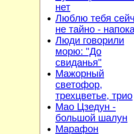
нет
Люблю тебя сейч
не тайно - напок
Люди говорили
морю: "До
свиданья"
Мажорный
светофор,
трехцветье, трио
Мао Цзедун -
большой шалун
Марафон