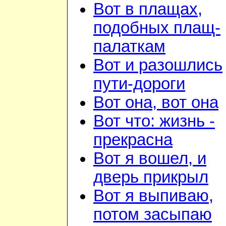
Вот в плащах,
подобных плащ-
палаткам
Вот и разошлись
пути-дороги
Вот она, вот она
Вот что: жизнь -
прекрасна
Вот я вошел, и
дверь прикрыл
Вот я выпиваю,
потом засыпаю