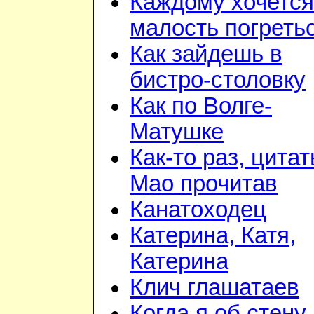
Каждому хочется
малость погреть
Как зайдешь в
бистро-столовку
Как по Волге-
Матушке
Как-то раз, цита
Мао прочитав
Канатоходец
Катерина, Катя,
Катерина
Клич глашатаев
Когда я об стену