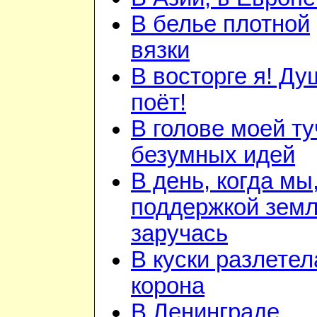
В белье плотной
вязки
В восторге я! Ду
поёт!
В голове моей ту
безумных идей
В день, когда мы
поддержкой зем
заручась
В куски разлетел
корона
В Ленинграде