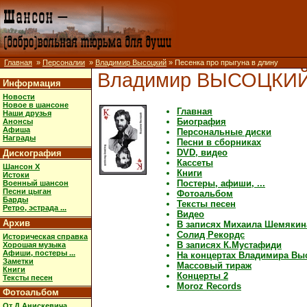
Главная
»
Персоналии
»
Владимир Высоцкий
» Песенка про прыгуна в длину
Владимир ВЫСОЦКИ
Информация
Новости
Новое в шансоне
Главная
Наши друзья
Биография
Анонсы
Афиша
Персональные диски
Награды
Песни в сборниках
DVD, видео
Дискография
Кассеты
Шансон X
Книги
Истоки
Постеры, афиши, ...
Военный шансон
Песни цыган
Фотоальбом
Барды
Тексты песен
Ретро, эстрада ...
Видео
Архив
В записях Михаила Шемякин
Солид Рекордс
Историческая справка
В записях К.Мустафиди
Хорошая музыка
Афиши, постеры ...
На концертах Владимира Вы
Заметки
Массовый тираж
Книги
Концерты 2
Тексты песен
Moroz Records
Фотоальбом
От Д.Анискевича