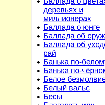
Баллада о цвета
деревьях и
миллионерах
Баллада о юнге
Баллада об ору
Баллада об уход
рай
Банька по-белом
Банька по-чёрно
Белое безмолви
Белый вальс
Бесы