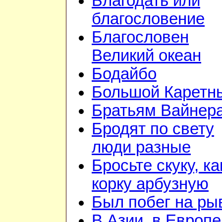
Благодать или
благословение
Благословен
Великий океан
Бодайбо
Большой Каретн
Братьям Вайнер
Бродят по свету
люди разные
Бросьте скуку, ка
корку арбузную
Был побег на ры
В Азии, в Европе