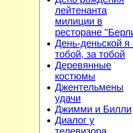
лейтенанта
милиции в
ресторане "Берл
День-деньской я 
тобой, за тобой
Деревянные
костюмы
Джентельмены
удачи
Джимми и Билли
Диалог у
телевизора