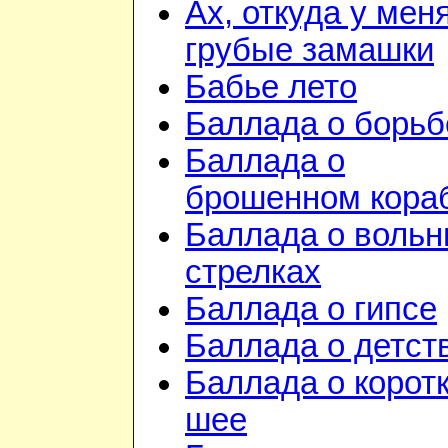
Ах, откуда у мен
грубые замашки
Бабье лето
Баллада о борьб
Баллада о
брошенном кора
Баллада о воль
стрелках
Баллада о гипсе
Баллада о детст
Баллада о корот
шее