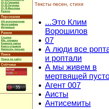
От Е.Гиршева
Тексты песен, стихи
От В.Окунева
От Я.Фролова
Разное
Персоналии
...Это Клим
Об исполнителях
Фотографии
Интервью
Ворошилов
Разное
07
Ссылки
Юр. справка
Комната смеха
Книга отзывов
А люди все ропт
Написать письмо
Поиск
и роптали
Поиск по сайту
Счётчики
А мы живем в
мертвящей пусто
Агент 007
Аисты
Антисемиты