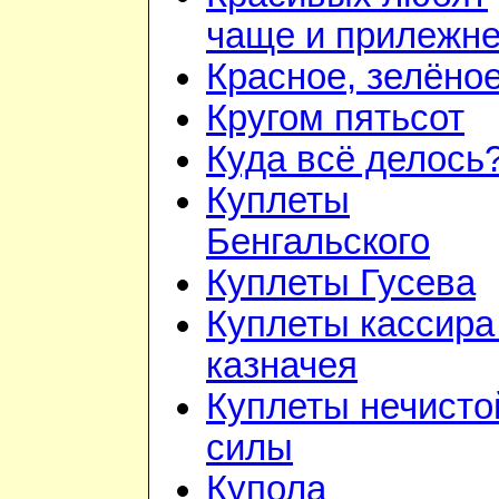
чаще и прилежн
Красное, зелёно
Кругом пятьсот
Куда всё делось
Куплеты
Бенгальского
Куплеты Гусева
Куплеты кассира
казначея
Куплеты нечисто
силы
Купола