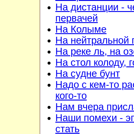
На дистанции - ч
первачей
На Колыме
На нейтральной 
На реке ль, на о
На стол колоду, 
На судне бунт
Надо с кем-то ра
кого-то
Нам вчера прис
Наши помехи - э
стать