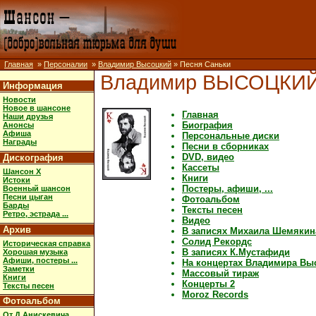
Главная
»
Персоналии
»
Владимир Высоцкий
» Песня Саньки
Владимир ВЫСОЦКИ
Информация
Новости
Новое в шансоне
Главная
Наши друзья
Биография
Анонсы
Афиша
Персональные диски
Награды
Песни в сборниках
DVD, видео
Дискография
Кассеты
Шансон X
Книги
Истоки
Постеры, афиши, ...
Военный шансон
Песни цыган
Фотоальбом
Барды
Тексты песен
Ретро, эстрада ...
Видео
Архив
В записях Михаила Шемякин
Солид Рекордс
Историческая справка
В записях К.Мустафиди
Хорошая музыка
Афиши, постеры ...
На концертах Владимира Вы
Заметки
Массовый тираж
Книги
Концерты 2
Тексты песен
Moroz Records
Фотоальбом
От Д.Анискевича