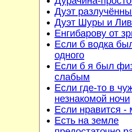
Дурачина-прост
Дуэт разлучённы
Дуэт Шуры и Лив
Енгибарову от з
Если б водка бы
одного
Если б я был фи
слабым
Если где-то в чу
незнакомой ночи
Если нравится -
Есть на земле
предостаточно р