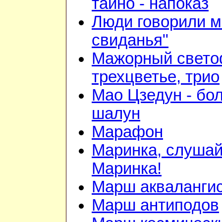
тайно - напоказ
Люди говорили м
свиданья"
Мажорный свето
трехцветье, трио
Мао Цзедун - бо
шалун
Марафон
Маринка, слушай
Маринка!
Марш акваланги
Марш антиподов