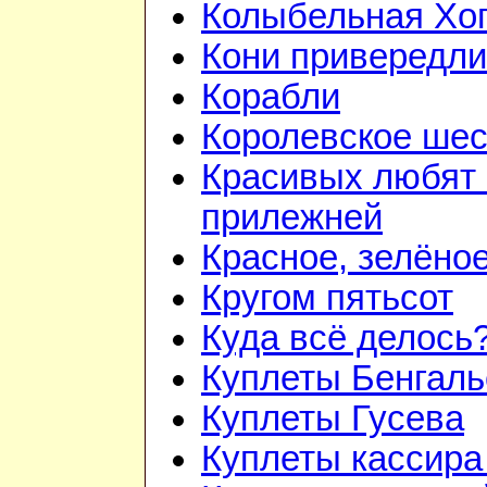
Колыбельная Хо
Кони привередл
Корабли
Королевское шес
Красивых любят
прилежней
Красное, зелёно
Кругом пятьсот
Куда всё делось
Куплеты Бенгаль
Куплеты Гусева
Куплеты кассира