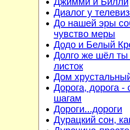
Джимми и Билли
Диалог у телеви
До нашей эры с
чувство меры
Додо и Белый Кр
Долго же шёл ты 
листок
Дом хрустальны
Дорога, дорога - 
шагам
Дороги...дороги
Дурацкий сон, ка