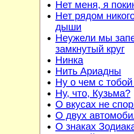
Нет меня, я пок
Нет рядом никого
дыши
Неужели мы зап
замкнутый круг
Нинка
Нить Ариадны
Ну о чем с тобой
Ну, что, Кузьма?
О вкусах не спор
О двух автомоби
О знаках Зодиак