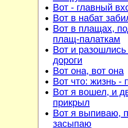
Вот - главный вх
Вот в набат заби
Вот в плащах, п
плащ-палаткам
Вот и разошлись 
дороги
Вот она, вот она
Вот что: жизнь -
Вот я вошел, и д
прикрыл
Вот я выпиваю, 
засыпаю