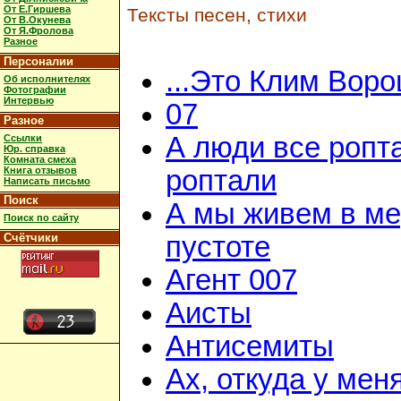
От Е.Гиршева
Тексты песен, стихи
От В.Окунева
От Я.Фролова
Разное
Персоналии
...Это Клим Вор
Об исполнителях
Фотографии
Интервью
07
Разное
А люди все ропт
Ссылки
Юр. справка
Комната смеха
Книга отзывов
роптали
Написать письмо
Поиск
А мы живем в м
Поиск по сайту
Счётчики
пустоте
Агент 007
Аисты
Антисемиты
Ах, откуда у мен